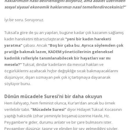
haklarımızın nasıl be
lirlendiğini biliyoruz, ama adalet üzerinden
sosyal siyasal ekonomik haklarımızı nasıl temellendireceksiniz?”
İyi bir soru. Soruyoruz.
Tuksal’a göre de şu an yapılan, bugüne kadar çok kazanım sağlamış
kadın hareketini itibarsızlaştırarak
“yeni bir kadın hareketi
yaratma”
çabası. Ancak
“Boş bir çaba bu. Ayrıca söylemden çok
pratiğe bakmak lazım, KADEM yöneticilerinin geleneksel
kadınlık rolleriyle tanımlanabilecek bir hayatları var mı
mesela?”
Tuksal, dindar kadınların da mevcut hakları ve
özgürlüklerini azaltacak hiçbir değişikliğe sıcak bakmayacaklarını
düşünüyor, dışarı sızmayan pek çok iç tartışmaya dayanarak
söylüyor bunu.
Dönün mücadele Suresi’ni bir daha okuyun
Hem ilahiyatçı, hem feminist olunca, Kur’an’dan ancak bu örnek
verilebilir tabii.
“Mücadele Suresi”
diyor Hidayet Tuksal: Kocasının
yaptığı haksızlık (zıhar yeminiyle boşama) üzerine Havle, Hz.
Peygamber’e gider, durumu anlatır ve bir çare bulmasını ister.
Peygamber düşünür, taşınır ve elinden bir şey gelmediğini söyler.