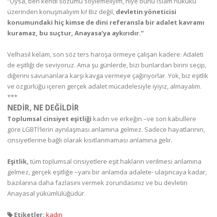
“Oysa, ben kendi sözümü söylemeliyim, niye bunu İslam hukuku
üzerinden konuşmalıyım ki! Biz değil,
devletin yöneticisi
konumundaki hiç kimse de dini referansla bir adalet kavramı
kuramaz, bu suçtur, Anayasa’ya aykırıdır.”
Velhasıl kelam, son söz ters haroşa örmeye çalışan kadere: Adaleti
de eşitliği de seviyoruz. Ama şu günlerde, bizi bunlardan birini seçip,
diğerini savunanlara karşı kavga vermeye çağırıyorlar. Yok, biz eşitlik
ve özgürlüğü içeren gerçek adalet mücadelesiyle iyiyiz, almayalım.
***
NEDİR, NE DEĞİLDİR
Toplumsal cinsiyet eşitliği
kadın ve erkeğin –ve son kabullere
göre LGBTİ’lerin aynılaşması anlamına gelmez. Sadece hayatlarının,
cinsiyetlerine bağlı olarak kısıtlanmaması anlamına gelir.
Eşitlik,
tüm toplumsal cinsiyetlere eşit hakların verilmesi anlamına
gelmez, gerçek eşitliğe –yani bir anlamda adalete- ulaşıncaya kadar,
bazılarına daha fazlasını vermek zorundasınız ve bu devletin
Anayasal yükümlülüğüdür.
Etiketler:
kadın