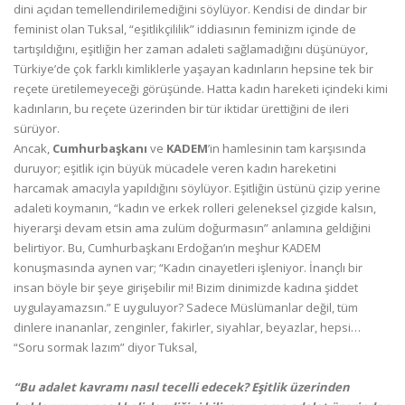
dini açıdan temellendirilemediğini söylüyor. Kendisi de dindar bir
feminist olan Tuksal, “eşitlikçililik” iddiasının feminizm içinde de
tartışıldığını, eşitliğin her zaman adaleti sağlamadığını düşünüyor,
Türkiye’de çok farklı kimliklerle yaşayan kadınların hepsine tek bir
reçete üretilemeyeceği görüşünde. Hatta kadın hareketi içindeki kimi
kadınların, bu reçete üzerinden bir tür iktidar ürettiğini de ileri
sürüyor.
Ancak,
Cumhurbaşkanı
ve
KADEM
’in hamlesinin tam karşısında
duruyor; eşitlik için büyük mücadele veren kadın hareketini
harcamak amacıyla yapıldığını söylüyor. Eşitliğin üstünü çizip yerine
adaleti koymanın, “kadın ve erkek rolleri geleneksel çizgide kalsın,
hiyerarşi devam etsin ama zulüm doğurmasın” anlamına geldiğini
belirtiyor. Bu, Cumhurbaşkanı Erdoğan’ın meşhur KADEM
konuşmasında aynen var; “Kadın cinayetleri işleniyor. İnançlı bir
insan böyle bir şeye girişebilir mi! Bizim dinimizde kadına şiddet
uygulayamazsın.” E uyguluyor? Sadece Müslümanlar değil, tüm
dinlere inananlar, zenginler, fakirler, siyahlar, beyazlar, hepsi…
“Soru sormak lazım” diyor Tuksal,
“Bu adalet kavramı nasıl tecelli edecek? Eşitlik üzerinden