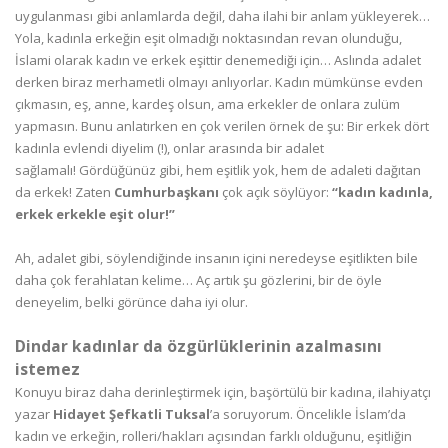
uygulanması gibi anlamlarda değil, daha ilahi bir anlam yükleyerek…
Yola, kadınla erkeğin eşit olmadığı noktasından revan olunduğu,
İslami olarak kadın ve erkek eşittir denemediği için… Aslında adalet
derken biraz merhametli olmayı anlıyorlar. Kadın mümkünse evden
çıkmasın, eş, anne, kardeş olsun, ama erkekler de onlara zulüm
yapmasın. Bunu anlatırken en çok verilen örnek de şu: Bir erkek dört
kadınla evlendi diyelim (!), onlar arasında bir adalet
sağlamalı! Gördüğünüz gibi, hem eşitlik yok, hem de adaleti dağıtan
da erkek! Zaten
Cumhurbaşkanı
çok açık söylüyor:
“kadın kadınla,
erkek erkekle eşit olur!”
Ah, adalet gibi, söylendiğinde insanın içini neredeyse eşitlikten bile
daha çok ferahlatan kelime… Aç artık şu gözlerini, bir de öyle
deneyelim, belki görünce daha iyi olur.
Dindar kadınlar da özgürlüklerinin azalmasını
istemez
Konuyu biraz daha derinleştirmek için, başörtülü bir kadına, ilahiyatçı
yazar
Hidayet Şefkatli Tuksal
’a soruyorum. Öncelikle İslam’da
kadın ve erkeğin, rolleri/hakları açısından farklı olduğunu, eşitliğin