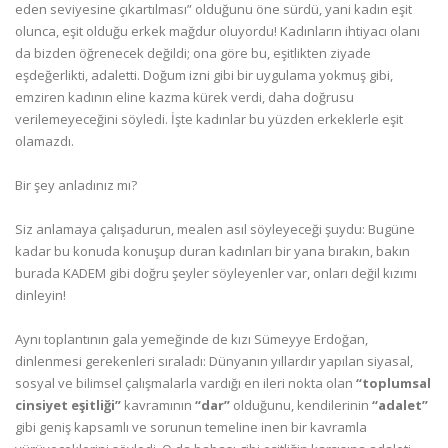
eden seviyesine çıkartılması” olduğunu öne sürdü, yani kadın eşit
olunca, eşit olduğu erkek mağdur oluyordu! Kadınların ihtiyacı olanı
da bizden öğrenecek değildi; ona göre bu, eşitlikten ziyade
eşdeğerlikti, adaletti. Doğum izni gibi bir uygulama yokmuş gibi,
emziren kadının eline kazma kürek verdi, daha doğrusu
verilemeyeceğini söyledi. İşte kadınlar bu yüzden erkeklerle eşit
olamazdı.
Bir şey anladınız mı?
Siz anlamaya çalışadurun, mealen asıl söyleyeceği şuydu: Bugüne
kadar bu konuda konuşup duran kadınları bir yana bırakın, bakın
burada KADEM gibi doğru şeyler söyleyenler var, onları değil kızımı
dinleyin!
Aynı toplantının gala yemeğinde de kızı Sümeyye Erdoğan,
dinlenmesi gerekenleri sıraladı: Dünyanın yıllardır yapılan siyasal,
sosyal ve bilimsel çalışmalarla vardığı en ileri nokta olan
“toplumsal
cinsiyet eşitliği”
kavramının
“dar”
olduğunu, kendilerinin
“adalet”
gibi geniş kapsamlı ve sorunun temeline inen bir kavramla