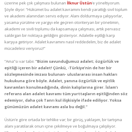
üzerine pek çok çalışması bulunan
İlknur Üstün
’e yöneltiyorum.
Şöyle diyor: “Hükümet bu adalet kavramını kendi yarattığı sivil toplum
ve akademi alanından servis ediyor. Alanı doldurmaya çalışıyorlar,
yasama yürütme ve yargıyı ele geçiren otoriteryan bir yönetimin,
akademi ve sivili toplumu da kapsamaya çalışması, artık pervasız
saldırgan bir noktaya geldiğini gösteriyor. Adaletle eşitliği karşı
karşıya getiriyor. Adalet kavramını nasıl reddedelim, biz de adalet
mücadelesi veriyoruz!”
“Ama”sı var tabii:
“Bizim savunduğumuz adalet; özgürlük ve
eşitliği içeren bir adalet! Çünkü, -Türkiye’nin de her bir
sözleşmesinde imzası bulunan- uluslararası insan hakları
hukukuna göre böyle. Adalet, yanına özgürlük ve eşitlik
kavramları konulmadığında, dinin kalıplarına girer. İslam’ı
referans alan adalet kavramı tüm yurttaşların eşitliğinden söz
edemiyor, daha çok Tanrı kul ilişkisiyle ifade ediliyor. Yoksa
günümüzün adalet kavramı asla bu değil.”
Üstün’e göre ortada bir tehlike var; bir görüş, yaklaşım, bir tartışma
alanı yaratılarak onun içine çekilmeye ve boğulmaya çalışılıyor.