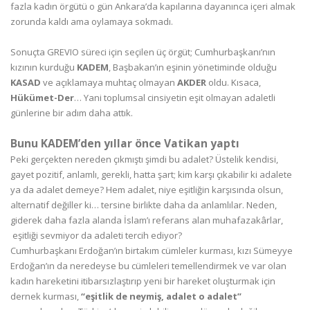
fazla kadın örgütü o gün Ankara’da kapılarına dayanınca içeri almak
zorunda kaldı ama oylamaya sokmadı.
Sonuçta GREVIO süreci için seçilen üç örgüt; Cumhurbaşkanı’nın
kızının kurduğu
KADEM
, Başbakan’ın eşinin yönetiminde olduğu
KASAD
ve açıklamaya muhtaç olmayan
AKDER
oldu. Kısaca,
Hükümet-Der
… Yani toplumsal cinsiyetin eşit olmayan adaletli
günlerine bir adım daha attık.
Bunu KADEM’den yıllar önce Vatikan yaptı
Peki gerçekten nereden çıkmıştı şimdi bu adalet? Üstelik kendisi,
gayet pozitif, anlamlı, gerekli, hatta şart; kim karşı çıkabilir ki adalete
ya da adalet demeye? Hem adalet, niye eşitliğin karşısında olsun,
alternatif değiller ki… tersine birlikte daha da anlamlılar. Neden,
giderek daha fazla alanda İslam’ı referans alan muhafazakârlar,
eşitliği sevmiyor da adaleti tercih ediyor?
Cumhurbaşkanı Erdoğan’ın birtakım cümleler kurması, kızı Sümeyye
Erdoğan’ın da neredeyse bu cümleleri temellendirmek ve var olan
kadın hareketini itibarsızlaştırıp yeni bir hareket oluşturmak için
dernek kurması,
“eşitlik de neymiş, adalet o adalet”