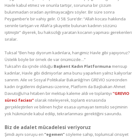
Havle kabul etmez ve onunla tartışır, sorununa bir çözüm
bulunmadan oradan ayrılmayacağını söyler. Bir süre sonra
Peygamber’e bir vahiy gelir. O 58. Sure’dir: “Allah kocası hakkında
seninle tartışan ve Allah’a şikayette bulunan kadının sözünü
işitmiştir” diyerek, bu haksızlığı yaratan kocanın yapması gerekenleri
sıralar.
Tuksal “Ben hep diyorum kadınlara, hangimiz Havle gibi yapıyoruz?
Üstelik böyle bir örnek de var önümüzde…”
Tuksal’ın da içinde olduğu
Başkent Kadın Platformuna
mensup
kadınlar, Havle gibi didiniyorlar ama bunu yaparken yalnız kalıyorlar
sanırım. Aile ve Sosyal Politikalar Bakanlığı’nın GREVIO sürecinden
kadın örgütlerini dışlaması üzerine, Platform da Başbakan Ahmet
Davutoğlu’na hitaben bir mektup kaleme aldı ve toplantıyı
“GREVIO
süreci faciası”
olarak niteleyerek, toplantı esnasında
gerçekleştirilen ve bilinen hiçbir esasa uymayan temsilci seçiminin
yok hükmünde kabul edilip, tekrarlanması gerektiğini savundu.
Biz de adalet mücadelesi veriyoruz
Şimdi aynı soruyu en
“egemen”
söyleme sahip, toplumsal cinsiyet