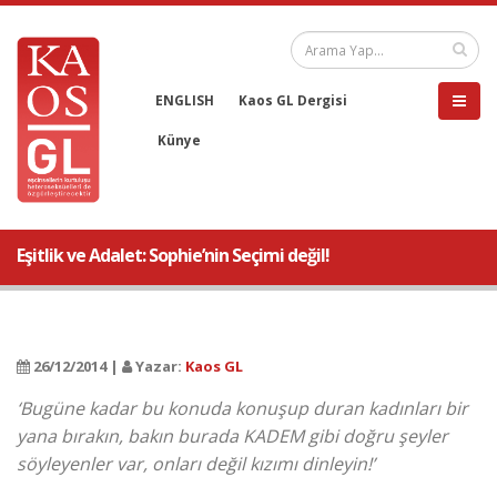
ENGLISH
Kaos GL Dergisi
Künye
Eşitlik ve Adalet: Sophie’nin Seçimi değil!
26/12/2014 |
Yazar:
Kaos GL
‘Bugüne kadar bu konuda konuşup duran kadınları bir
yana bırakın, bakın burada KADEM gibi doğru şeyler
söyleyenler var, onları değil kızımı dinleyin!’