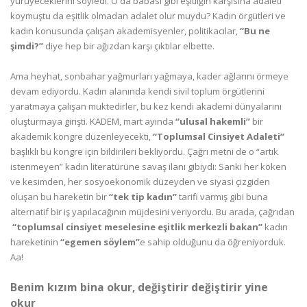
yürüyeceklerini söyledi. O da babası gibi eşitliğin karşısına adaleti
koymuştu da eşitlik olmadan adalet olur muydu? Kadın örgütleri ve
kadın konusunda çalışan akademisyenler, politikacılar,
“Bu ne
şimdi?”
diye hep bir ağızdan karşı çıktılar elbette.
Ama heyhat, sonbahar yağmurları yağmaya, kader ağlarını örmeye
devam ediyordu. Kadın alanında kendi sivil toplum örgütlerini
yaratmaya çalışan muktedirler, bu kez kendi akademi dünyalarını
oluşturmaya girişti. KADEM, mart ayında
“ulusal hakemli”
bir
akademik kongre düzenleyecekti,
“Toplumsal Cinsiyet Adaleti”
başlıklı bu kongre için bildirileri bekliyordu. Çağrı metni de o “artık
istenmeyen” kadın literatürüne savaş ilanı gibiydi: Sanki her köken
ve kesimden, her sosyoekonomik düzeyden ve siyasi çizgiden
oluşan bu hareketin bir
“tek tip kadın”
tarifi varmış gibi buna
alternatif bir iş yapılacağının müjdesini veriyordu. Bu arada, çağrıdan
“toplumsal cinsiyet meselesine eşitlik merkezli bakan”
kadın
hareketinin
“egemen söylem”
e sahip olduğunu da öğreniyorduk.
Aa!
Benim kızım bina okur, değiştirir değiştirir yine
okur