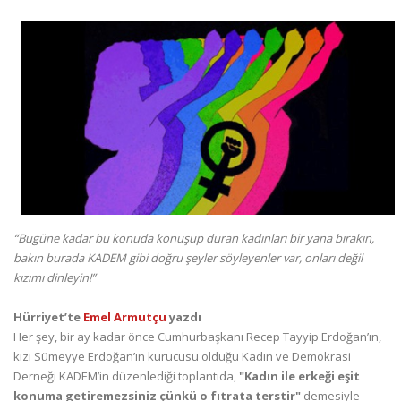
“Bugüne kadar bu konuda konuşup duran kadınları bir yana bırakın,
bakın burada KADEM gibi doğru şeyler söyleyenler var, onları değil
kızımı dinleyin!”
Hürriyet’te
Emel Armutçu
yazdı
Her şey, bir ay kadar önce Cumhurbaşkanı Recep Tayyip Erdoğan’ın,
kızı Sümeyye Erdoğan’ın kurucusu olduğu Kadın ve Demokrasi
Derneği KADEM’in düzenlediği toplantıda,
"Kadın ile erkeği eşit
konuma getiremezsiniz çünkü o fıtrata terstir"
demesiyle