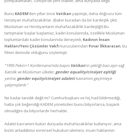
pompalamaları, Türkiye’de yeni olabilir, ama dünyada değil.
Bunu
KADEM
’den yıllar önce
Vatikan
yapmıştı, daha doğrusu tüm
Hıristiyan muhafazakârlar. (Bakın buradan da bir kardeşlik çıktı;
Müslüman ve Hıristiyanların muhafazakârlık kardeşliği!) Bu
tartışmalar başlar başlamaz, kadın konularında, özellikle Müslüman
toplumlardaki kadın konularında deneyimli,
Kadının İnsan
Hakları/Yeni Çözümler Vakfı
kurucularından
Pınar İlkkaracan
, bu
filmin demode olduğunu söylemişti:
“1995 Pekin+1 Konfernansı’nda başını
Vatikan
’ın çektiği bazı aşırı sağ
Katolik ve Müslüman ülkeler,
gender equality/cinsiyet eşitliği
yerine,
gender equity/cinsiyet adaleti
kavramını geçirmeye
çalışmışlardı.”
Ne kadar tanıdık değil mi? Cumhurbaşkanı ve hiç had bildirmediği,
hatta çok beğendiği KADEM yöneticileri bunu biliyorlarsa, başarılı
olmadığını da biliyorlardır herhalde.
Adalet kavramını bütün dünyada muhafazakârlar kullanıyor, ama
bizim anladığımız evrensel hukukun işlemesi, insan haklarının