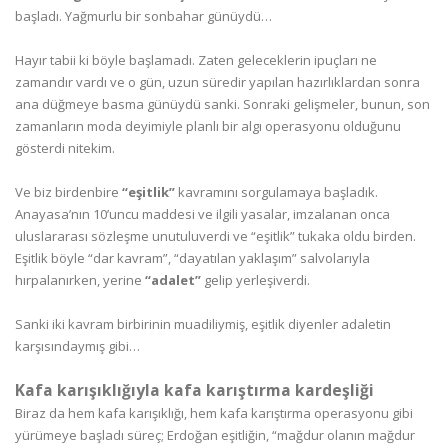
başladı. Yağmurlu bir sonbahar günüydü…
Hayır tabii ki böyle başlamadı. Zaten geleceklerin ipuçları ne
zamandır vardı ve o gün, uzun süredir yapılan hazırlıklardan sonra
ana düğmeye basma günüydü sanki. Sonraki gelişmeler, bunun, son
zamanların moda deyimiyle planlı bir algı operasyonu olduğunu
gösterdi nitekim.
Ve biz birdenbire
“eşitlik”
kavramını sorgulamaya başladık.
Anayasa’nın 10’uncu maddesi ve ilgili yasalar, imzalanan onca
uluslararası sözleşme unutuluverdi ve “eşitlik” tukaka oldu birden.
Eşitlik böyle “dar kavram”, “dayatılan yaklaşım” salvolarıyla
hırpalanırken, yerine
“adalet”
gelip yerleşiverdi.
Sanki iki kavram birbirinin muadiliymiş, eşitlik diyenler adaletin
karşısındaymış gibi…
Kafa karışıklığıyla kafa karıştırma kardeşliği
Biraz da hem kafa karışıklığı, hem kafa karıştırma operasyonu gibi
yürümeye başladı süreç; Erdoğan eşitliğin, “mağdur olanın mağdur