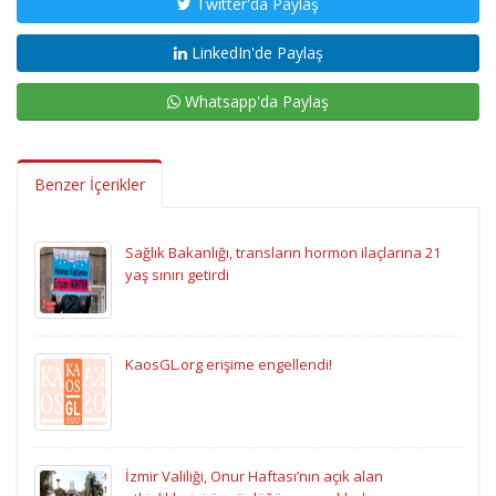
Twitter'da Paylaş
LinkedIn'de Paylaş
Whatsapp'da Paylaş
Benzer İçerikler
Sağlık Bakanlığı, transların hormon ilaçlarına 21
yaş sınırı getirdi
KaosGL.org erişime engellendi!
İzmir Valiliği, Onur Haftası’nın açık alan