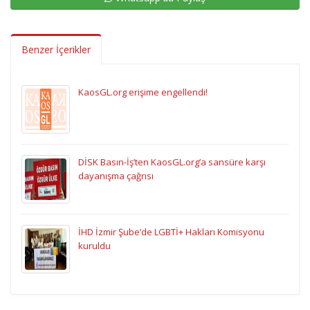
Benzer İçerikler
KaosGL.org erişime engellendi!
DİSK Basın-İş’ten KaosGL.org’a sansüre karşı
dayanışma çağrısı
İHD İzmir Şube’de LGBTİ+ Hakları Komisyonu
kuruldu