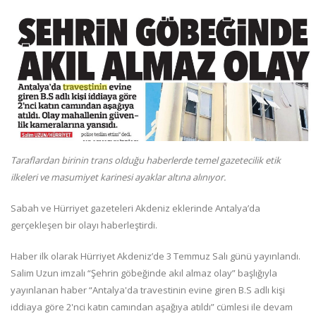
Taraflardan birinin trans olduğu haberlerde temel gazetecilik etik
ilkeleri ve masumiyet karinesi ayaklar altına alınıyor.
Sabah ve Hürriyet gazeteleri Akdeniz eklerinde Antalya’da
gerçekleşen bir olayı haberleştirdi.
Haber ilk olarak Hürriyet Akdeniz’de 3 Temmuz Salı günü yayınlandı.
Salim Uzun imzalı “Şehrin göbeğinde akıl almaz olay” başlığıyla
yayınlanan haber “Antalya'da travestinin evine giren B.S adlı kişi
iddiaya göre 2'nci katın camından aşağıya atıldı” cümlesi ile devam