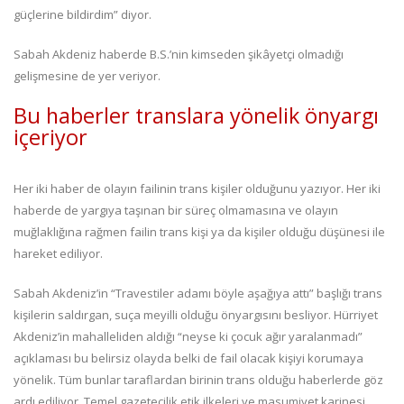
güçlerine bildirdim” diyor.
Sabah Akdeniz haberde B.S.’nin kimseden şikâyetçi olmadığı
gelişmesine de yer veriyor.
Bu haberler translara yönelik önyargı
içeriyor
Her iki haber de olayın failinin trans kişiler olduğunu yazıyor. Her iki
haberde de yargıya taşınan bir süreç olmamasına ve olayın
muğlaklığına rağmen failin trans kişi ya da kişiler olduğu düşünesi ile
hareket ediliyor.
Sabah Akdeniz’in “Travestiler adamı böyle aşağıya attı” başlığı trans
kişilerin saldırgan, suça meyilli olduğu önyargısını besliyor. Hürriyet
Akdeniz’in mahalleliden aldığı “neyse ki çocuk ağır yaralanmadı”
açıklaması bu belirsiz olayda belki de fail olacak kişiyi korumaya
yönelik. Tüm bunlar taraflardan birinin trans olduğu haberlerde göz
ardı ediliyor. Temel gazetecilik etik ilkeleri ve masumiyet karinesi