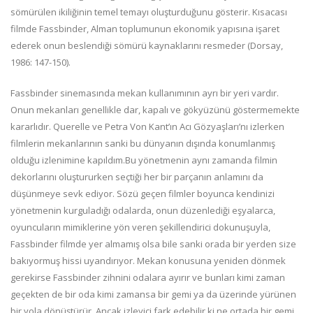
sömürülen ikiliğinin temel temayı oluşturduğunu gösterir. Kısacası
filmde Fassbinder, Alman toplumunun ekonomik yapısına işaret
ederek onun beslendiği sömürü kaynaklarını resmeder (Dorsay,
1986: 147-150).
Fassbinder sinemasında mekan kullanımının ayrı bir yeri vardır.
Onun mekanları genellikle dar, kapalı ve gökyüzünü göstermemekte
kararlıdır. Querelle ve Petra Von Kant’ın Acı Gözyaşları’nı izlerken
filmlerin mekanlarının sanki bu dünyanın dışında konumlanmış
olduğu izlenimine kapıldım.Bu yönetmenin aynı zamanda filmin
dekorlarını oluştururken seçtiği her bir parçanın anlamını da
düşünmeye sevk ediyor. Sözü geçen filmler boyunca kendinizi
yönetmenin kurguladığı odalarda, onun düzenlediği eşyalarca,
oyuncuların mimiklerine yön veren şekillendirici dokunuşuyla,
Fassbinder filmde yer almamış olsa bile sanki orada bir yerden size
bakıyormuş hissi uyandırıyor. Mekan konusuna yeniden dönmek
gerekirse Fassbinder zihnini odalara ayırır ve bunları kimi zaman
geçekten de bir oda kimi zamansa bir gemi ya da üzerinde yürünen
bir yola dönüştürür. Ancak izleyici fark edebilir ki ne ortada bir gemi,