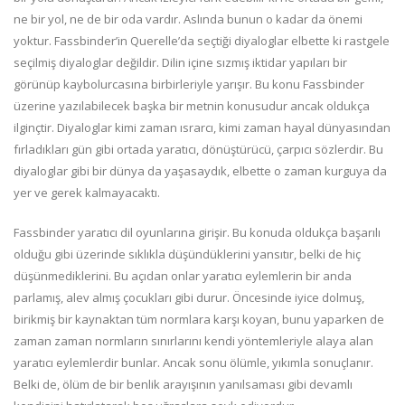
ne bir yol, ne de bir oda vardır. Aslında bunun o kadar da önemi
yoktur. Fassbinder’in Querelle’da seçtiği diyaloglar elbette ki rastgele
seçilmiş diyaloglar değildir. Dilin içine sızmış iktidar yapıları bir
görünüp kaybolurcasına birbirleriyle yarışır. Bu konu Fassbinder
üzerine yazılabilecek başka bir metnin konusudur ancak oldukça
ilginçtir. Diyaloglar kimi zaman ısrarcı, kimi zaman hayal dünyasından
fırladıkları gün gibi ortada yaratıcı, dönüştürücü, çarpıcı sözlerdir. Bu
diyaloglar gibi bir dünya da yaşasaydık, elbette o zaman kurguya da
yer ve gerek kalmayacaktı.
Fassbinder yaratıcı dil oyunlarına girişir. Bu konuda oldukça başarılı
olduğu gibi üzerinde sıklıkla düşündüklerini yansıtır, belki de hiç
düşünmediklerini. Bu açıdan onlar yaratıcı eylemlerin bir anda
parlamış, alev almış çocukları gibi durur. Öncesinde iyice dolmuş,
birikmiş bir kaynaktan tüm normlara karşı koyan, bunu yaparken de
zaman zaman normların sınırlarını kendi yöntemleriyle alaya alan
yaratıcı eylemlerdir bunlar. Ancak sonu ölümle, yıkımla sonuçlanır.
Belki de, ölüm de bir benlik arayışının yanılsaması gibi devamlı