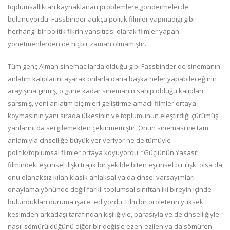
toplumsallıktan kaynaklanan problemlere göndermelerde
bulunuyordu. Fassbinder açıkça politik filmler yapmadığı gibi
herhangi bir politik fikrin yansıtıcısı olarak filmler yapan
yönetmenlerden de hiçbir zaman olmamıştır.
Tüm genç Alman sinemacılarda olduğu gibi Fassbinder de sinemanın
anlatım kalıplarını aşarak onlarla daha başka neler yapabileceğinin
arayışına girmiş, o güne kadar sinemanın sahip olduğu kalıpları
sarsmış, yeni anlatım biçimleri geliştirme amaçlı filmler ortaya
koymasının yanı sırada ülkesinin ve toplumunun eleştirdiği çürümüş
yanlarını da sergilemekten çekinmemiştir. Onun sineması ne tam
anlamıyla cinselliğe büyük yer veriyor ne de tümüyle
politik/toplumsal filmler ortaya koyuyordu. “Güçlünün Yasası”
filmindeki eşcinsel ilişki trajik bir şekilde biten eşcinsel bir ilişki olsa da
onu olanaksız kılan klasik ahlaksal ya da cinsel varsayımları
onaylama yönünde değil farklı toplumsal sınıftan iki bireyin içinde
bulundukları duruma işaret ediyordu. Film bir proleterin yüksek
kesimden arkadaşı tarafından kişiliğiyle, parasıyla ve de cinselliğiyle
nasıl sömürüldüğünü diğer bir değişle ezen-ezilen ya da sömüren-