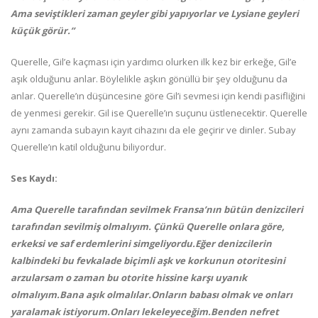
Ama seviştikleri zaman geyler gibi yapıyorlar ve Lysiane geyleri
küçük görür.”
Querelle, Gil’e kaçması için yardımcı olurken ilk kez bir erkeğe, Gil’e
aşık olduğunu anlar. Böylelikle aşkın gönüllü bir şey olduğunu da
anlar. Querelle’ın düşüncesine göre Gil’i sevmesi için kendi pasifliğini
de yenmesi gerekir. Gil ise Querelle’ın suçunu üstlenecektir. Querelle
aynı zamanda subayın kayıt cihazını da ele geçirir ve dinler. Subay
Querelle’ın katil olduğunu biliyordur.
Ses Kaydı:
Ama Querelle tarafından sevilmek Fransa’nın bütün denizcileri
tarafından sevilmiş olmalıyım. Çünkü Querelle onlara göre,
erkeksi ve saf erdemlerini simgeliyordu.Eğer denizcilerin
kalbindeki bu fevkalade biçimli aşk ve korkunun otoritesini
arzularsam o zaman bu otorite hissine karşı uyanık
olmalıyım.Bana aşık olmalılar.Onların babası olmak ve onları
yaralamak istiyorum.Onları lekeleyeceğim.Benden nefret