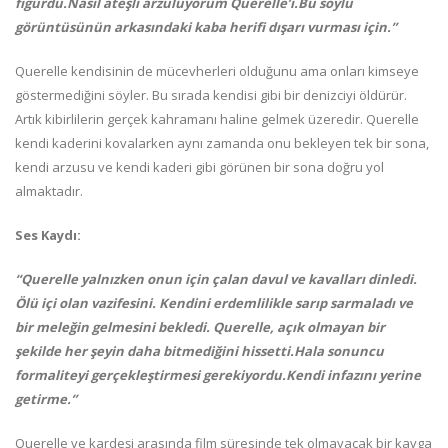
figürdü.Nasıl ateşli arzuluyorum Querelle’i.Bu soylu
görüntüsünün arkasındaki kaba herifi dışarı vurması için.”
Querelle kendisinin de mücevherleri olduğunu ama onları kimseye
göstermediğini söyler. Bu sırada kendisi gibi bir denizciyi öldürür.
Artık kibirlilerin gerçek kahramanı haline gelmek üzeredir. Querelle
kendi kaderini kovalarken aynı zamanda onu bekleyen tek bir sona,
kendi arzusu ve kendi kaderi gibi görünen bir sona doğru yol
almaktadır.
Ses Kaydı:
“Querelle yalnızken onun için çalan davul ve kavalları dinledi.
Ölü içi olan vazifesini. Kendini erdemlilikle sarıp sarmaladı ve
bir meleğin gelmesini bekledi. Querelle, açık olmayan bir
şekilde her şeyin daha bitmediğini hissetti.Hala sonuncu
formaliteyi gerçekleştirmesi gerekiyordu.Kendi infazını yerine
getirme.”
Querelle ve kardeşi arasında film süresinde tek olmayacak bir kavga