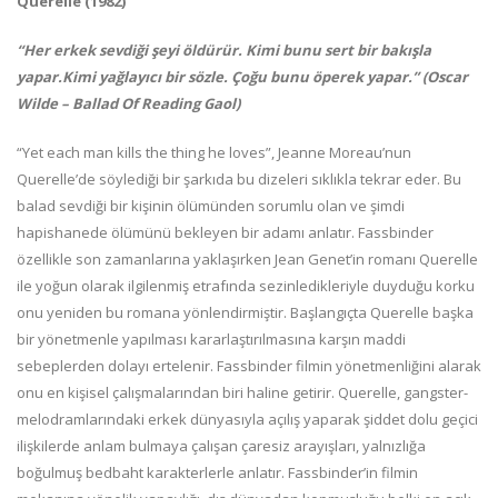
Querelle (1982)
“Her erkek sevdiği şeyi öldürür. Kimi bunu sert bir bakışla
yapar.Kimi yağlayıcı bir sözle. Çoğu bunu öperek yapar.” (Oscar
Wilde – Ballad Of Reading Gaol)
“Yet each man kills the thing he loves”, Jeanne Moreau’nun
Querelle’de söylediği bir şarkıda bu dizeleri sıklıkla tekrar eder. Bu
balad sevdiği bir kişinin ölümünden sorumlu olan ve şimdi
hapishanede ölümünü bekleyen bir adamı anlatır. Fassbinder
özellikle son zamanlarına yaklaşırken Jean Genet’in romanı Querelle
ile yoğun olarak ilgilenmiş etrafında sezinledikleriyle duyduğu korku
onu yeniden bu romana yönlendirmiştir. Başlangıçta Querelle başka
bir yönetmenle yapılması kararlaştırılmasına karşın maddi
sebeplerden dolayı ertelenir. Fassbinder filmin yönetmenliğini alarak
onu en kişisel çalışmalarından biri haline getirir. Querelle, gangster-
melodramlarındaki erkek dünyasıyla açılış yaparak şiddet dolu geçici
ilişkilerde anlam bulmaya çalışan çaresiz arayışları, yalnızlığa
boğulmuş bedbaht karakterlerle anlatır. Fassbinder’in filmin