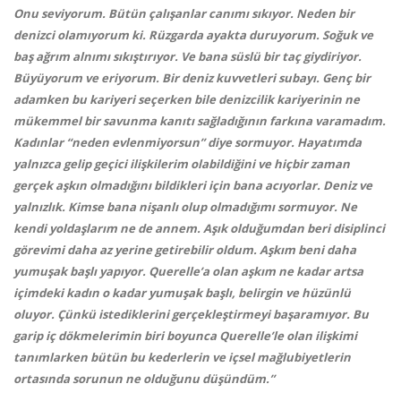
Onu seviyorum. Bütün çalışanlar canımı sıkıyor. Neden bir
denizci olamıyorum ki. Rüzgarda ayakta duruyorum. Soğuk ve
baş ağrım alnımı sıkıştırıyor. Ve bana süslü bir taç giydiriyor.
Büyüyorum ve eriyorum. Bir deniz kuvvetleri subayı. Genç bir
adamken bu kariyeri seçerken bile denizcilik kariyerinin ne
mükemmel bir savunma kanıtı sağladığının farkına varamadım.
Kadınlar “neden evlenmiyorsun” diye sormuyor. Hayatımda
yalnızca gelip geçici ilişkilerim olabildiğini ve hiçbir zaman
gerçek aşkın olmadığını bildikleri için bana acıyorlar. Deniz ve
yalnızlık. Kimse bana nişanlı olup olmadığımı sormuyor. Ne
kendi yoldaşlarım ne de annem. Aşık olduğumdan beri disiplinci
görevimi daha az yerine getirebilir oldum. Aşkım beni daha
yumuşak başlı yapıyor. Querelle’a olan aşkım ne kadar artsa
içimdeki kadın o kadar yumuşak başlı, belirgin ve hüzünlü
oluyor. Çünkü istediklerini gerçekleştirmeyi başaramıyor. Bu
garip iç dökmelerimin biri boyunca Querelle’le olan ilişkimi
tanımlarken bütün bu kederlerin ve içsel mağlubiyetlerin
ortasında sorunun ne olduğunu düşündüm.”