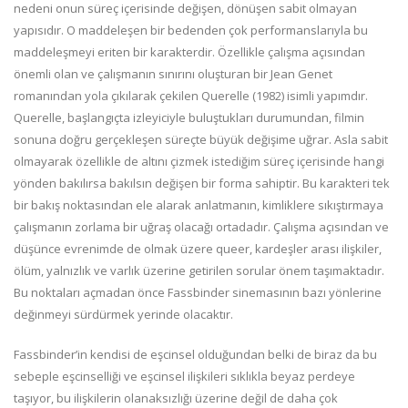
nedeni onun süreç içerisinde değişen, dönüşen sabit olmayan
yapısıdır. O maddeleşen bir bedenden çok performanslarıyla bu
maddeleşmeyi eriten bir karakterdir. Özellikle çalışma açısından
önemli olan ve çalışmanın sınırını oluşturan bir Jean Genet
romanından yola çıkılarak çekilen Querelle (1982) isimli yapımdır.
Querelle, başlangıçta izleyiciyle buluştukları durumundan, filmin
sonuna doğru gerçekleşen süreçte büyük değişime uğrar. Asla sabit
olmayarak özellikle de altını çizmek istediğim süreç içerisinde hangi
yönden bakılırsa bakılsın değişen bir forma sahiptir. Bu karakteri tek
bir bakış noktasından ele alarak anlatmanın, kimliklere sıkıştırmaya
çalışmanın zorlama bir uğraş olacağı ortadadır. Çalışma açısından ve
düşünce evrenimde de olmak üzere queer, kardeşler arası ilişkiler,
ölüm, yalnızlık ve varlık üzerine getirilen sorular önem taşımaktadır.
Bu noktaları açmadan önce Fassbinder sinemasının bazı yönlerine
değinmeyi sürdürmek yerinde olacaktır.
Fassbinder’in kendisi de eşcinsel olduğundan belki de biraz da bu
sebeple eşcinselliği ve eşcinsel ilişkileri sıklıkla beyaz perdeye
taşıyor, bu ilişkilerin olanaksızlığı üzerine değil de daha çok