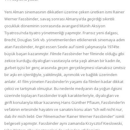
Yeni Alman sinemasının dikkatleri üzerine çeken üretken ismi Rainer
Werner Fassbinder, savaş sonrası Almanya’da geçirdiği sıkıntılı
çocukluk döneminin sonrasında avangard Münih Aksiyon
Tiyatrosu’nda tiyatro yönetmenliği yapmıştır. Fransız yeni dalgası,
Brecht, Douglas Sirk vb. yönetmenlerden etkilenerek sinemaya adım
atan Fassbinder, Angst essen Seele auf isimli çalışmasıyla 1974’te
büyük başarı kazanmıştır. Filmde Fassbinder her filminde olduğu gibi
zekice kurduğu diyalogları vasıtasıyla orta yaşlı alman bir kadın ile,
gurbet işçisi bir genç arasında geçen gerçekleşmesi olanaksız ümitsiz
bir aşkı en içtenliğiyle, yalıtılmışlık, ayrımcılık ve bağlılık üzerinden
anlatır. 41 film yöneten Fassbinder’in yaşamı da filmleri kadar dikkat
çekici ve tartışmalı olmuştur. Bu nedenle medyanın da yoğun ilgisini
üzerinde toplayan Fassbinder trajik karakterleriyle, diyalogları ve
girift konularıyla itibar kazanmış Hans Günther Pflaum, Fassbinder’in
vefatının ertesinde hayatını ve sanatını konu alan “Ich will nicht nur,
dab ihr mich liebt- Der Filmemacher Rainer Werner Fassbinder” isimli
belgeseli yapmıştır. Fassbinder aynı zamanda Krzysztof Kieslowski,