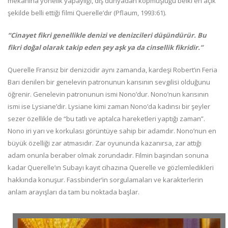
mekanına yönelik yapaylığı, dış dünyadan kopmuşluğu belki en açık
şekilde belli ettiği filmi Querelle’dır (Pflaum, 1993:61).
“Cinayet fikri genellikle denizi ve denizcileri düşündürür. Bu
fikri doğal olarak takip eden şey aşk ya da cinsellik fikridir.”
Querelle Fransız bir denizcidir aynı zamanda, kardeşi Robert’ın Feria
Barı denilen bir genelevin patronunun karısının sevgilisi olduğunu
öğrenir. Genelevin patronunun ismi Nono’dur. Nono’nun karısının
ismi ise Lysiane’dir. Lysiane kimi zaman Nono’da kadınsı bir şeyler
sezer özellikle de “bu tatlı ve aptalca hareketleri yaptığı zaman”.
Nono iri yarı ve korkulası görüntüye sahip bir adamdır. Nono’nun en
büyük özelliği zar atmasıdır. Zar oyununda kazanırsa, zar attığı
adam onunla beraber olmak zorundadır. Filmin başından sonuna
kadar Querelle’ın Subayı kayıt cihazına Querelle ve gözlemledikleri
hakkında konuşur. Fassbinder’in sorgulamaları ve karakterlerin
anlam arayışları da tam bu noktada başlar.