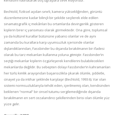
kendisini hatırlatarak boş uğraşlara sevk ediyordur.
Bechtold, fiziksel açıdan sınırlı, kamera yüksekliğinden, görüntü
düzenlemesine kadar bilinçli bir şekilde seçilerek elde edilen
sinamatografik iç mekânları bu ortamlarda devingenlik gösteren
kişilerin birer iç yansıması olarak görmektedir. Ona göre, toplumsal
ya da kültürel kurallar bütününe yabancı olanlar ve de aynı
zamanda bu kurallara karşı uyumsuzluk içerisinde olanlar
dışlandıklarından, Fassbinder bu dışarıda bırakılmanın bir ifadesi
olarak bu tarz mekanları kullanma yoluna gitmiştir. Fassbinder’in
seçtiği mekanlar kişilerin özgürleşerek kendilerini bulabilecekleri
mekanlarda değildir. Bu sebepten dolayı Fassbinder’in kahramanları
her türlü kimlik arayışından başarısızlıkla çıkarak ölümle, şiddetle,
cinayet ya da intihar şeklinde karşılaşır (Bechtold, 1993:6). Var olan
sistemi normsuzluklarıyla tehdit eden, içerilmemiş olan, kendisinden
beklenen “normal” bir cinsel tutumu sergilemediğinde dışarıda
bırakılmanın en sert cezalandırıcı şekillerinden birisi olan ölümle yüz
yüze gelir.