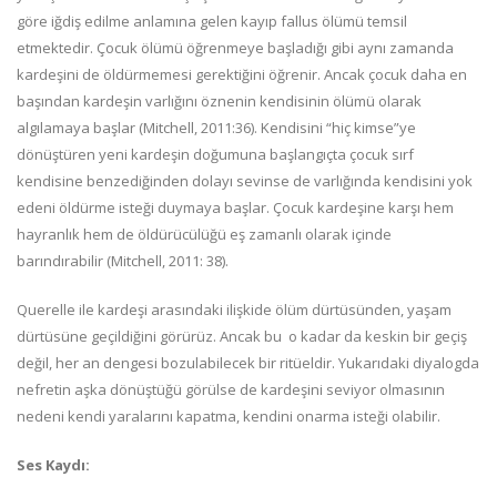
göre iğdiş edilme anlamına gelen kayıp fallus ölümü temsil
etmektedir. Çocuk ölümü öğrenmeye başladığı gibi aynı zamanda
kardeşini de öldürmemesi gerektiğini öğrenir. Ancak çocuk daha en
başından kardeşin varlığını öznenin kendisinin ölümü olarak
algılamaya başlar (Mitchell, 2011:36). Kendisini “hiç kimse”ye
dönüştüren yeni kardeşin doğumuna başlangıçta çocuk sırf
kendisine benzediğinden dolayı sevinse de varlığında kendisini yok
edeni öldürme isteği duymaya başlar. Çocuk kardeşine karşı hem
hayranlık hem de öldürücülüğü eş zamanlı olarak içinde
barındırabilir (Mitchell, 2011: 38).
Querelle ile kardeşi arasındaki ilişkide ölüm dürtüsünden, yaşam
dürtüsüne geçildiğini görürüz. Ancak bu o kadar da keskin bir geçiş
değil, her an dengesi bozulabilecek bir ritüeldir. Yukarıdaki diyalogda
nefretin aşka dönüştüğü görülse de kardeşini seviyor olmasının
nedeni kendi yaralarını kapatma, kendini onarma isteği olabilir.
Ses Kaydı: