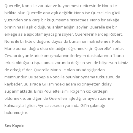
Querelle, Nono ile zar atar ve kaybetmesi neticesinde Nono ile
birlikte olur. Querelle ona aşık değildir. Nono ise Querelle’in gücü
yüzünden ona karşı bir küçümseme hissetmez. Nono bir erkeğe
birinin nasıl aşık olduğunu anlamadığını söyler. Querelle ise bir
erkeğe asla aşık olamayacağını söyler. Querelle’ın kardeşi Robert,
Nono ile birlikte olduğunu duysa da buna inanmak istemez. Polis
Mario bunun doğru olup olmadığını öğrenmek için Querelle’ı zorlar.
Cevabı duyan Mario konuşmalarının ilerleyen dakikalarında “bana
erkek olduğunu ispatlamak zorunda değilsin sen de biliyorsun ikimiz
de erkeğiz” der. Querelle Mario ile olan arkadaşlığından
memnundur. Bu sebeple Nono ile oyunlar oynama tutkusunu da
kaybeder. Bu sırada Gil ismindeki adam iki cinayetten dolayı
suçlanmaktadır. Birisi Poullette isimli Roger’ın kız kardeşini
öldürmekle, bir diğeri de Querelle’ın işlediği cinayetin üzerine
kalmasıyla ilgilidir. Ayrıca cesedin yanında Gil’in çakmağı
bulunmuştur.
Ses Kaydı: