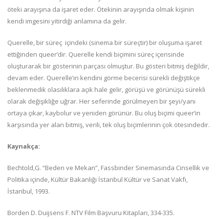
öteki arayışına da işaret eder. Ötekinin arayışında olmak kişinin
kendi imgesini yitirdiği anlamına da gelir.
Querelle, bir süreç içindeki (sinema bir süreçtir) bir oluşuma işaret
ettiğinden queer’dir. Querelle kendi biçimini süreç içerisinde
oluşturarak bir gösterinin parçası olmuştur. Bu gösteri bitmiş değildir,
devam eder. Querelle’ın kendini görme becerisi sürekli değiştikçe
beklenmedik olasılıklara açık hale gelir, görüşü ve görünüşü sürekli
olarak değişikliğe uğrar. Her seferinde görülmeyen bir şeyi/yanı
ortaya çıkar, kaybolur ve yeniden görünür. Bu oluş biçimi queer’in
karşısında yer alan bitmiş, verili, tek oluş biçimlerinin çok ötesindedir.
Kaynakça:
Bechtold,G. “Beden ve Mekan”, Fassbinder Sinemasında Cinsellik ve
Politika içinde, Kültür Bakanlığı İstanbul Kültür ve Sanat Vakfı,
İstanbul, 1993.
Borden D. Duijsens F. NTV Film Başvuru Kitapları, 334-335.