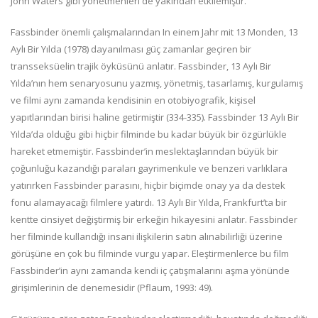
John Waters gibi yönetmenleri de yakından etkilemiştir.
Fassbinder önemli çalışmalarından In einem Jahr mit 13 Monden, 13
Aylı Bir Yılda (1978) dayanılması güç zamanlar geçiren bir
transseksüelin trajik öyküsünü anlatır. Fassbinder, 13 Aylı Bir
Yılda’nın hem senaryosunu yazmış, yönetmiş, tasarlamış, kurgulamış
ve filmi aynı zamanda kendisinin en otobiyografik, kişisel
yapıtlarından birisi haline getirmiştir (334-335). Fassbinder 13 Aylı Bir
Yılda’da olduğu gibi hiçbir filminde bu kadar büyük bir özgürlükle
hareket etmemiştir. Fassbinder’in meslektaşlarından büyük bir
çoğunluğu kazandığı paraları gayrimenkule ve benzeri varlıklara
yatırırken Fassbinder parasını, hiçbir biçimde onay ya da destek
fonu alamayacağı filmlere yatırdı. 13 Aylı Bir Yılda, Frankfurt’ta bir
kentte cinsiyet değiştirmiş bir erkeğin hikayesini anlatır. Fassbinder
her filminde kullandığı insani ilişkilerin satın alınabilirliği üzerine
görüşüne en çok bu filminde vurgu yapar. Eleştirmenlerce bu film
Fassbinder’in aynı zamanda kendi iç çatışmalarını aşma yönünde
girişimlerinin de denemesidir (Pflaum, 1993: 49).