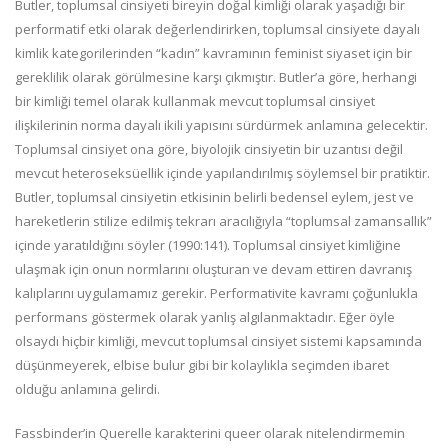
Butler, toplumsal cinsiyeti bireyin doğal kimliği olarak yaşadığı bir
performatif etki olarak değerlendirirken, toplumsal cinsiyete dayalı
kimlik kategorilerinden “kadın” kavramının feminist siyaset için bir
gereklilik olarak görülmesine karşı çıkmıştır. Butler’a göre, herhangi
bir kimliği temel olarak kullanmak mevcut toplumsal cinsiyet
ilişkilerinin norma dayalı ikili yapısını sürdürmek anlamına gelecektir.
Toplumsal cinsiyet ona göre, biyolojik cinsiyetin bir uzantısı değil
mevcut heteroseksüellik içinde yapılandırılmış söylemsel bir pratiktir.
Butler, toplumsal cinsiyetin etkisinin belirli bedensel eylem, jest ve
hareketlerin stilize edilmiş tekrarı aracılığıyla “toplumsal zamansallık”
içinde yaratıldığını söyler (1990:141). Toplumsal cinsiyet kimliğine
ulaşmak için onun normlarını oluşturan ve devam ettiren davranış
kalıplarını uygulamamız gerekir. Performativite kavramı çoğunlukla
performans göstermek olarak yanlış algılanmaktadır. Eğer öyle
olsaydı hiçbir kimliği, mevcut toplumsal cinsiyet sistemi kapsamında
düşünmeyerek, elbise bulur gibi bir kolaylıkla seçimden ibaret
olduğu anlamına gelirdi.
Fassbinder’in Querelle karakterini queer olarak nitelendirmemin