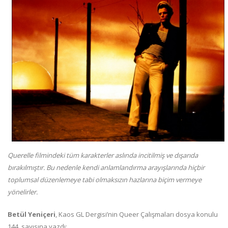
Querelle filmindeki tüm karakterler aslında incitilmiş ve dışarıda
bırakılmıştır. Bu nedenle kendi anlamlandırma arayışlarında hiçbir
toplumsal düzenlemeye tabi olmaksızın hazlarına biçim vermeye
yönelirler.
Betül Yeniçeri
, Kaos GL Dergisi’nin Queer Çalışmaları dosya konulu
144. sayısına yazdı: