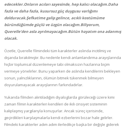
edecekler.Onların acıları sayesinde, hep kalıcı olacağım.Daha
fazla ve daha fazla, kusursuz güç duygusu varlığımı
dolduracak.Şefkatime galip gelince, acıklı kostümüme
büründüğümde güçlü ve üzgün olacağım.Biliyorum,
Querelle’den asla ayrılmayacağım.Bütün hayatım ona adanmış
olacak.
Özetle, Querelle filmindeki tüm karakterler aslında incitilmiş ve
dışarıda bırakılmıştır. Bu nedenle kendi anlamlandırma arayışlarında
hiçbir toplumsal düzenlemeye tabi olmaksızın hazlarına biçim
vermeye yönelirler. Bunu yaparken de aslında kendilerini bekleyen
sonun, yalnızlıklarının, ölümün bitmek tükenmek bilmeyen
doyurulamayacak arayışlarının farkındadırlar.
Yukarıda filmden alıntıladığım diyaloglarda görüleceği üzere kimi
zaman filmin karakterleri kendileri de ikili cinsiyet sisteminin
kalıplaşmış yargılarıyla konuşurlar. Ancak süreç içerisinde,
geçirdikleri karşılaşmalarla kendi ezberlerini bozar hale gelirler.
Filmdeki karakterler adım adım ilerledikçe başka bir değişle giderek