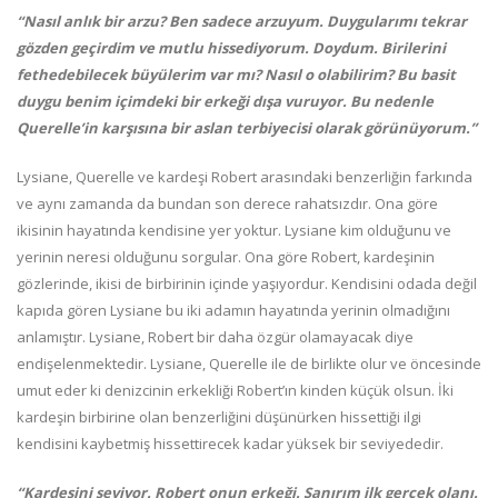
“Nasıl anlık bir arzu? Ben sadece arzuyum. Duygularımı tekrar
gözden geçirdim ve mutlu hissediyorum. Doydum. Birilerini
fethedebilecek büyülerim var mı? Nasıl o olabilirim? Bu basit
duygu benim içimdeki bir erkeği dışa vuruyor. Bu nedenle
Querelle’in karşısına bir aslan terbiyecisi olarak görünüyorum.”
Lysiane, Querelle ve kardeşi Robert arasındaki benzerliğin farkında
ve aynı zamanda da bundan son derece rahatsızdır. Ona göre
ikisinin hayatında kendisine yer yoktur. Lysiane kim olduğunu ve
yerinin neresi olduğunu sorgular. Ona göre Robert, kardeşinin
gözlerinde, ikisi de birbirinin içinde yaşıyordur. Kendisini odada değil
kapıda gören Lysiane bu iki adamın hayatında yerinin olmadığını
anlamıştır. Lysiane, Robert bir daha özgür olamayacak diye
endişelenmektedir. Lysiane, Querelle ile de birlikte olur ve öncesinde
umut eder ki denizcinin erkekliği Robert’ın kinden küçük olsun. İki
kardeşin birbirine olan benzerliğini düşünürken hissettiği ilgi
kendisini kaybetmiş hissettirecek kadar yüksek bir seviyededir.
“Kardeşini seviyor. Robert onun erkeği. Sanırım ilk gerçek olanı.