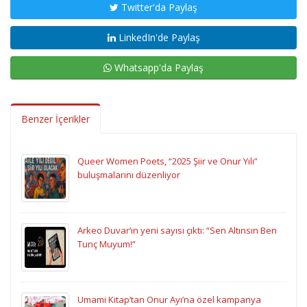
Twitter'da Paylaş
LinkedIn'de Paylaş
Whatsapp'da Paylaş
Benzer İçerikler
Queer Women Poets, “2025 Şiir ve Onur Yılı”
buluşmalarını düzenliyor
Arkeo Duvar’ın yeni sayısı çıktı: “Sen Altınsın Ben
Tunç Muyum!”
Umami Kitap’tan Onur Ayı’na özel kampanya