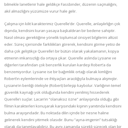
bilmekle lanetlenir hale geldikçe Fassbinder, düzenin saçmalığını,
akıl almazlığını yüzümüze vurur hale gelir.
Çalışma için kilit karakterimiz Querelle’dır. Querelle, anlaşılırlığın çok
dışında, kendisini kuran yasaya başkaldıran bir bedene sahiptir.
Nasıl olması gerektiğine yönelik toplumsal cinsiyet bilgilerini altüst
eder. Süreç içerisinde farklılıkları görerek, kendisini görme yetisi de
daha çok geliştikçe Querelle’ı bir bütün olarak yakalamanın, kopya
etmenin imkansızlığı da ortaya çıkar. Querelle aslında Lysiane ve
diğerleri tarafından çok benzerlik kurulan kardeşi Robert’a da
benzemiyordur. Lysiane ise bir bağımlılık ortağı olarak kimliğini
Robert’ın eylemlerinde ve ihtiyaçları aracılığıyla bulmaya alışmıştır.
Lysiane’ın benliği ötekiyle (Robert) birleşip kaybolur. Varlığının temel
güvenlik kaynağı yok olduğunda kendini yenilmiş hissederek
Querelle’ı suçlar. Lacan’ın “olanaksız özne” anlayışında olduğu gibi
filmin karakterleri konuşarak karşısındaki kişinin yanıtında kendisini
bulma arayışındadır. Bu noktada dilin içinde bir nesne haline
gelinerek kendini yitirmek olasıdır. Bunu “ayna-imgenin” tutsaklığı
olarak da tanımlayabiliriz. Bu aynı zamanda sürekli sürecek olan bir