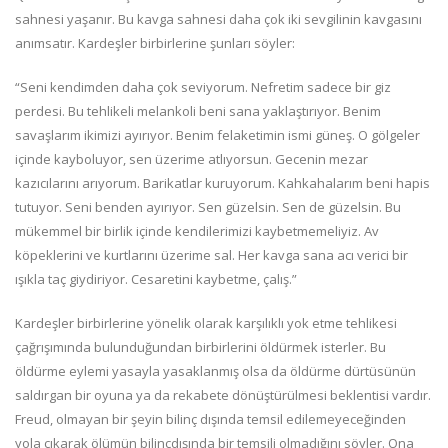
sahnesi yaşanır. Bu kavga sahnesi daha çok iki sevgilinin kavgasını
anımsatır. Kardeşler birbirlerine şunları söyler:
“Seni kendimden daha çok seviyorum. Nefretim sadece bir giz
perdesi. Bu tehlikeli melankoli beni sana yaklaştırıyor. Benim
savaşlarım ikimizi ayırıyor. Benim felaketimin ismi güneş. O gölgeler
içinde kayboluyor, sen üzerime atlıyorsun. Gecenin mezar
kazıcılarını arıyorum. Barikatlar kuruyorum. Kahkahalarım beni hapis
tutuyor. Seni benden ayırıyor. Sen güzelsin. Sen de güzelsin. Bu
mükemmel bir birlik içinde kendilerimizi kaybetmemeliyiz. Av
köpeklerini ve kurtlarını üzerime sal. Her kavga sana acı verici bir
ışıkla taç giydiriyor. Cesaretini kaybetme, çalış.”
Kardeşler birbirlerine yönelik olarak karşılıklı yok etme tehlikesi
çağrışımında bulunduğundan birbirlerini öldürmek isterler. Bu
öldürme eylemi yasayla yasaklanmış olsa da öldürme dürtüsünün
saldırgan bir oyuna ya da rekabete dönüştürülmesi beklentisi vardır.
Freud, olmayan bir şeyin bilinç dışında temsil edilemeyeceğinden
yola çıkarak ölümün bilinçdışında bir temsili olmadığını söyler. Ona