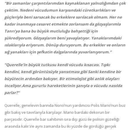
“Bir zamanlar çarpıntılarımdan kaynaklanan yalnızlığımdan çok
çektim. Nedeni vücudumun karşısındaki cüretkarlıkları ve
güçleriyle beni sarsacak bu erkeklere sarılacak olmam. Her ne
kadar inanmaya cesaret etmekte zorlansam da gözyaşlarımla
Tanrı’ya bana bu büyük mutluluğu bahşettiği için
şükrediyorum. Gözyaşlarım beni yavaşlatıyor. Yanaklarımdaki
ıslaklarıyla eriyorum. Dönüp duruyorum. Bu erkekler ve onların
sığ yanakları için şefkatin dalgalarında yuvarlanıyorum.”
“Querelle’in büyük tutkusu kendi vücudu kısacası. Tıpkı
kendini, kendi görüntüsüyle yansıtması gibi Sanki kendine bir
büyütecin ardından bakıyor. Bir etimolojist gibi anlık olayları
inceliyor.Ama gururlu hareketlerinin şanıyla o vücudu nasılda
parlar?”
Querelle, genelevin barında Nono’nun yardımcısı Polis Mario’nun buz
gibi bakış ve tavırlarıyla karşılaşır. Mario bardaki dekorun bir
parçasıdır. Querelle bar sahibinin sıra dışı gücü ile polisin güzelliği
arasında kalır.Ve aynı zamanda bu iki yüzde de gördüğü gerçek