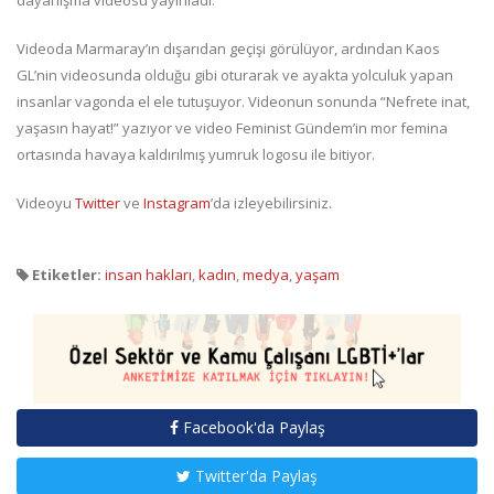
dayanışma videosu yayınladı.
Videoda Marmaray’ın dışarıdan geçişi görülüyor, ardından Kaos
GL’nin videosunda olduğu gibi oturarak ve ayakta yolculuk yapan
insanlar vagonda el ele tutuşuyor. Videonun sonunda “Nefrete inat,
yaşasın hayat!” yazıyor ve video Feminist Gündem’in mor femina
ortasında havaya kaldırılmış yumruk logosu ile bitiyor.
Videoyu
Twitter
ve
Instagram
’da izleyebilirsiniz.
Etiketler:
insan hakları
,
kadın
,
medya
,
yaşam
Facebook'da Paylaş
Twitter'da Paylaş