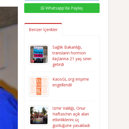
Whatsapp'da Paylaş
Benzer İçerikler
Sağlık Bakanlığı,
transların hormon
ilaçlarına 21 yaş sınırı
getirdi
KaosGL.org erişime
engellendi!
İzmir Valiliği, Onur
Haftası’nın açık alan
etkinliklerini üç
günlüğüne yasakladı