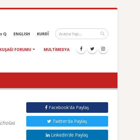
s Q
ENGLISH
KURDÎ
KUŞAĞI FORUMU
MULTIMEDYA
Facebook'da Paylaş
Twitter'da Paylaş
icholas
LinkedIn'de Paylaş