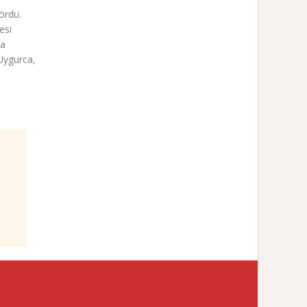
ördü.
esi
da
 Uygurca,