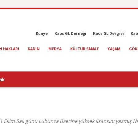
Künye
Kaos GL Derneği
Kaos GL Dergisi
Kao
N HAKLARI
KADIN
MEDYA
KÜLTÜR SANAT
YAŞAM
GÖK
ak
1 Ekim Salı günü Lubunca üzerine yüksek lisansını yazmış N