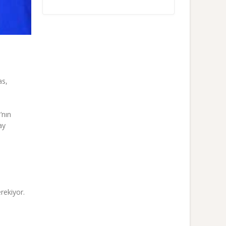
as,
’nın
ay
rekiyor.