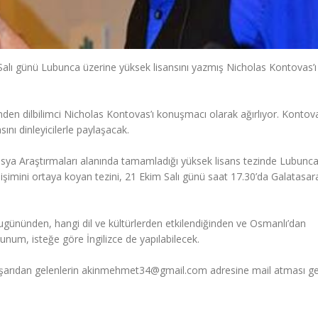
Salı günü Lubunca üzerine yüksek lisansını yazmış Nicholas Kontovas’ı
nden dilbilimci Nicholas Kontovas’ı konuşmacı olarak ağırlıyor. Kontov
ını dinleyicilerle paylaşacak.
sya Araştırmaları alanında tamamladığı yüksek lisans tezinde Lubunca
 gelişimini ortaya koyan tezini, 21 Ekim Salı günü saat 17.30’da Galatasar
nünden, hangi dil ve kültürlerden etkilendiğinden ve Osmanlı’dan
um, isteğe göre İngilizce de yapılabilecek.
 Dışarıdan gelenlerin akinmehmet34@gmail.com adresine mail atması ge