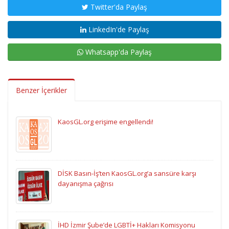
Twitter'da Paylaş
LinkedIn'de Paylaş
Whatsapp'da Paylaş
Benzer İçerikler
KaosGL.org erişime engellendi!
DİSK Basın-İş’ten KaosGL.org’a sansüre karşı
dayanışma çağrısı
İHD İzmir Şube’de LGBTİ+ Hakları Komisyonu