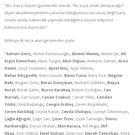
“Biz, barış isteyen gazeteciler olarak, “Bu suça ortak olmayacağız”
diyen akademisyenlerin yanında olduğumuzu ve savaş değil barış
ortamı içinde habercilik yapmak istediğimizi beyan ediyoruz.
Kamuoyuna duyurulur.”
Bildiriye ilk imza atan gazeteciler şöyle:
“Adnan Genç,
Ahmet Kömürcüoğlu
, Ahmet Memiş,
Ahmet Şık
, Ali
Ergin Demirhan,
Alper Turgut
, Akın Olgun,
Amberin Zaman
, Arzu
Demir,
Ayça Söylemez
, Aysel Kılıç,
Ayşe Yıldırım
,
Bahar Kılıçgedik,
Banu Güven
, Banu Tuna,
Barış İnce
, Begüm
Baki,
Begüm Zorlu
, Berat Günçıkan,
Berkant Gültekin
, Beyza
Kural,
Burak Şahin
, Burcu Karakaş,
Bülent Özdoğan
, Can
Bursalı,
Can Soyer
, Canan Coşkun,
Canan Yıldız
, Candan
Yıldız,
Celal Başlangıç
, Cengiz Erdinç,
Ceren Büyüktetik
,
Ceren Karlıdağ,
Ceyda Karan
, Ceyda Ulukaya,
Cüneyt Cebenoyan
,
Çağla Ağrıgöl,
Çağrı Sarı
, Çınar Özer,
Çiçek Tahaoğlu
, Deniz
Kanberoğlu,
Derya Okatan
, Ekin Karaca,
Elif Akgül
, Elif
Ilgaz,
Elçin Yıldıral
, Emel Gülcan,
Emel Soy
, Emrah Temizkan,
Emre