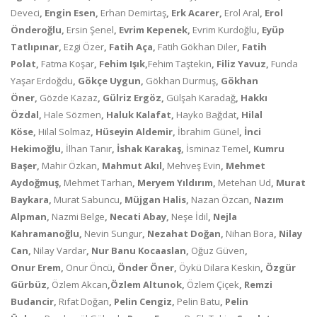
Deveci
, Engin Esen,
Erhan Demirtaş
, Erk Acarer,
Erol Aral
, Erol
Önderoğlu,
Ersin Şenel
, Evrim Kepenek,
Evrim Kurdoğlu
, Eyüp
Tatlıpınar,
Ezgi Özer
, Fatih Aça,
Fatih Gökhan Diler
, Fatih
Polat,
Fatma Koşar
, Fehim Işık,
Fehim Taştekin
, Filiz Yavuz,
Funda
Yaşar Erdoğdu
, Gökçe Uygun,
Gökhan Durmuş
, Gökhan
Öner,
Gözde Kazaz
, Gülriz Ergöz,
Gülşah Karadağ
, Hakkı
Özdal,
Hale Sözmen
, Haluk Kalafat,
Hayko Bağdat
, Hilal
Köse,
Hilal Solmaz
, Hüseyin Aldemir,
İbrahim Günel
, İnci
Hekimoğlu,
İlhan Tanır
, İshak Karakaş,
İsminaz Temel
, Kumru
Başer,
Mahir Özkan
, Mahmut Akıl,
Mehveş Evin
, Mehmet
Aydoğmuş,
Mehmet Tarhan
, Meryem Yıldırım,
Metehan Ud
, Murat
Baykara,
Murat Sabuncu
, Müjgan Halis,
Nazan Özcan
, Nazım
Alpman,
Nazmi Belge
, Necati Abay,
Neşe İdil
, Nejla
Kahramanoğlu,
Nevin Sungur
, Nezahat Doğan,
Nihan Bora
, Nilay
Can,
Nilay Vardar
, Nur Banu Kocaaslan,
Oğuz Güven
,
Onur Erem,
Onur Öncü
, Önder Öner,
Öykü Dilara Keskin
, Özgür
Gürbüz,
Özlem Akcan
,Özlem Altunok,
Özlem Çiçek
, Remzi
Budancir,
Rıfat Doğan
, Pelin Cengiz,
Pelin Batu
, Pelin