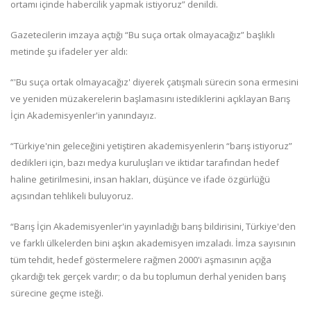
ortamı içinde habercilik yapmak istiyoruz” denildi.
Gazetecilerin imzaya açtığı “Bu suça ortak olmayacağız” başlıklı
metinde şu ifadeler yer aldı:
“'Bu suça ortak olmayacağız' diyerek çatışmalı sürecin sona ermesini
ve yeniden müzakerelerin başlamasını istediklerini açıklayan Barış
İçin Akademisyenler'in yanındayız.
“Türkiye'nin geleceğini yetiştiren akademisyenlerin “barış istiyoruz”
dedikleri için, bazı medya kuruluşları ve iktidar tarafından hedef
haline getirilmesini, insan hakları, düşünce ve ifade özgürlüğü
açısından tehlikeli buluyoruz.
“Barış İçin Akademisyenler'in yayınladığı barış bildirisini, Türkiye'den
ve farklı ülkelerden bini aşkın akademisyen imzaladı. İmza sayısının
tüm tehdit, hedef göstermelere rağmen 2000'i aşmasının açığa
çıkardığı tek gerçek vardır; o da bu toplumun derhal yeniden barış
sürecine geçme isteği.