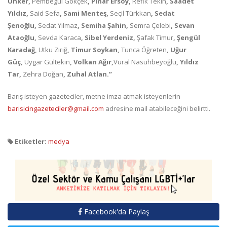
Ünker,
Pembegül Gökçek
, Pınar Ersoy,
Refik Tekin
, Saadet
Yıldız,
Said Sefa
, Sami Menteş,
Seçil Türkkan
, Sedat
Şenoğlu,
Sedat Yılmaz
, Semiha Şahin,
Semra Çelebi
, Sevan
Ataoğlu,
Sevda Karaca
, Sibel Yerdeniz,
Şafak Timur
, Şengül
Karadağ,
Utku Zırığ
, Timur Soykan,
Tunca Öğreten
, Uğur
Güç,
Uygar Gültekin
, Volkan Ağır,
Vural Nasuhbeyoğlu
, Yıldız
Tar,
Zehra Doğan
, Zuhal Atlan.”
Barış isteyen gazeteciler, metne imza atmak isteyenlerin
barisicingazeteciler@gmail.com
adresine mail atabileceğini belirtti.
Etiketler:
medya
Facebook'da Paylaş