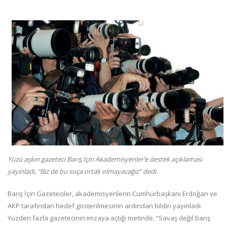
Yüzü aşkın gazeteci Barış İçin Akademisyenler’e destek açıklaması
yayınladı, “Biz de bu suça ortak olmayacağız” dedi.
Barış İçin Gazeteciler, akademisyenlerin Cumhurbaşkanı Erdoğan ve
AKP tarafından hedef gösterilmesinin ardından bildiri yayınladı.
Yüzden fazla gazetecinin imzaya açtığı metinde, “Savaş değil barış