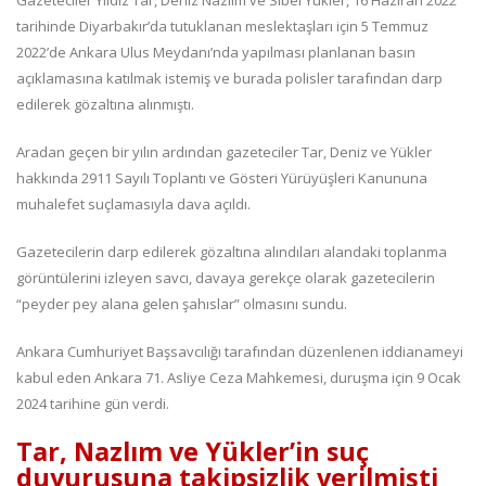
Gazeteciler Yıldız Tar, Deniz Nazlım ve Sibel Yükler, 16 Haziran 2022
tarihinde Diyarbakır’da tutuklanan meslektaşları için 5 Temmuz
2022’de Ankara Ulus Meydanı’nda yapılması planlanan basın
açıklamasına katılmak istemiş ve burada polisler tarafından darp
edilerek gözaltına alınmıştı.
Aradan geçen bir yılın ardından gazeteciler Tar, Deniz ve Yükler
hakkında 2911 Sayılı Toplantı ve Gösteri Yürüyüşleri Kanununa
muhalefet suçlamasıyla dava açıldı.
Gazetecilerin darp edilerek gözaltına alındıları alandaki toplanma
görüntülerini izleyen savcı, davaya gerekçe olarak gazetecilerin
“peyder pey alana gelen şahıslar” olmasını sundu.
Ankara Cumhuriyet Başsavcılığı tarafından düzenlenen iddianameyi
kabul eden Ankara 71. Asliye Ceza Mahkemesi, duruşma için 9 Ocak
2024 tarihine gün verdi.
Tar, Nazlım ve Yükler’in suç
duyurusuna takipsizlik verilmişti