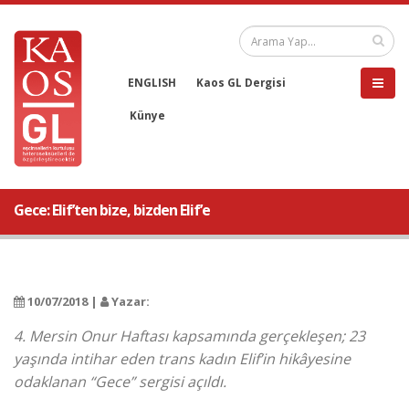
ENGLISH
Kaos GL Dergisi
Künye
Gece: Elif’ten bize, bizden Elif’e
10/07/2018 |
Yazar:
4. Mersin Onur Haftası kapsamında gerçekleşen; 23
yaşında intihar eden trans kadın Elif’in hikâyesine
odaklanan “Gece” sergisi açıldı.