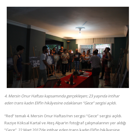
4. Mersin Onur Haftası kapsamında gerçekleşen; 23 yaşında intihar
eden trans kadın Elif’in hikâyesine odaklanan “Gece” sergisi açıldı.
“Red” temalı 4. Mersin Onur Haftası’nın sergisi “Gece” sergisi açıldı.
Raziye Köksal Kartal ve Ateş Alpar’ın fotoğraf çalışmalarının yer aldığı
“Gece”, 22 Mart 2017’de intihar eden trans kadın Elif’in hikâyesine