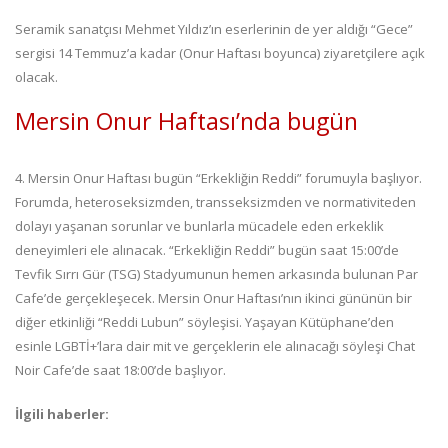
Seramik sanatçısı Mehmet Yıldız’ın eserlerinin de yer aldığı “Gece”
sergisi 14 Temmuz’a kadar (Onur Haftası boyunca) ziyaretçilere açık
olacak.
Mersin Onur Haftası’nda bugün
4. Mersin Onur Haftası bugün “Erkekliğin Reddi” forumuyla başlıyor.
Forumda, heteroseksizmden, transseksizmden ve normativiteden
dolayı yaşanan sorunlar ve bunlarla mücadele eden erkeklik
deneyimleri ele alınacak. “Erkekliğin Reddi” bugün saat 15:00’de
Tevfik Sırrı Gür (TSG) Stadyumunun hemen arkasında bulunan Par
Cafe’de gerçekleşecek. Mersin Onur Haftası’nın ikinci gününün bir
diğer etkinliği “Reddi Lubun” söyleşisi. Yaşayan Kütüphane’den
esinle LGBTİ+’lara dair mit ve gerçeklerin ele alınacağı söyleşi Chat
Noir Cafe’de saat 18:00’de başlıyor.
İlgili haberler: