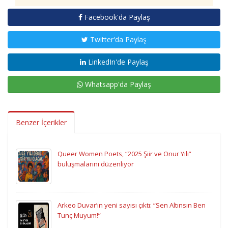
Facebook'da Paylaş
Twitter'da Paylaş
LinkedIn'de Paylaş
Whatsapp'da Paylaş
Benzer İçerikler
Queer Women Poets, “2025 Şiir ve Onur Yılı”
buluşmalarını düzenliyor
Arkeo Duvar’ın yeni sayısı çıktı: “Sen Altınsın Ben
Tunç Muyum!”