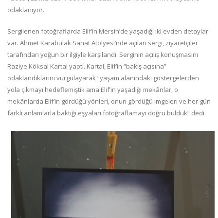
odaklanıyor.
Sergilenen fotoğraflarda Elif’in Mersin’de yaşadığı iki evden detaylar
var. Ahmet Karabulak Sanat Atölyesi’nde açılan sergi, ziyaretçiler
tarafından yoğun bir ilgiyle karşılandı. Serginin açılış konuşmasını
Raziye Köksal Kartal yaptı. Kartal, Elif’in “bakış açısına”
odaklandıklarını vurgulayarak “yaşam alanındaki göstergelerden
yola çıkmayı hedeflemiştik ama Elif’in yaşadığı mekânlar, o
mekânlarda Elif’in gördüğü yönleri, onun gördüğü imgeleri ve her gün
farklı anlamlarla baktığı eşyaları fotoğraflamayı doğru bulduk” dedi.