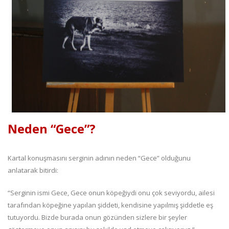
Neden “Gece”?
Kartal konuşmasını serginin adının neden “Gece” olduğunu
anlatarak bitirdi:
“Serginin ismi Gece, Gece onun köpeğiydi onu çok seviyordu, ailesi
tarafından köpeğine yapılan şiddeti, kendisine yapılmış şiddetle eş
tutuyordu. Bizde burada onun gözünden sizlere bir şeyler