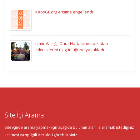
KaosGL.org erişime engellendi!
İzmir Valiliği, Onur Haftası’nın açık alan
etkinliklerini üç günlüğüne yasakladı
Site İçi Arama
Site içinde arama yapmak için aşağıda bulunan alan ile aramak istediğiniz
kelimeyi yazıp ilgili içerikleri görebilirsiniz.