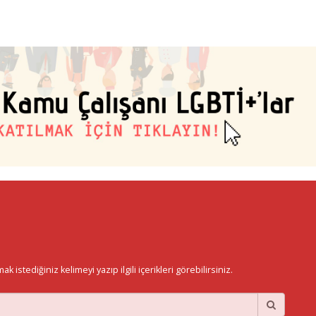
istediğiniz kelimeyi yazıp ilgili içerikleri görebilirsiniz.