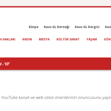
Künye
Kaos GL Derneği
Kaos GL Dergisi
Kao
N HAKLARI
KADIN
MEDYA
KÜLTÜR SANAT
YAŞAM
GÖK
 - 10”
zi, YouTube kanalı ve web sitesi önerilerinin onuncusunu yayın