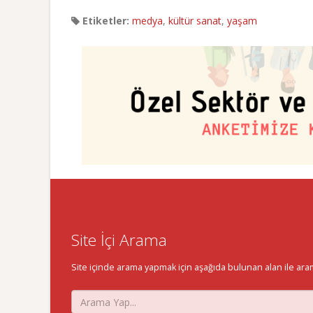
Etiketler:
medya
,
kültür sanat
,
yaşam
Site İçi Arama
Site içinde arama yapmak için aşağıda bulunan alan ile aramak 