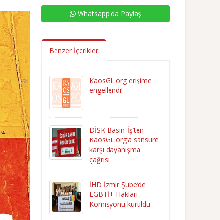
Whatsapp'da Paylaş
Benzer İçerikler
KaosGL.org erişime
engellendi!
DİSK Basın-İş’ten
KaosGL.org’a sansüre
karşı dayanışma
çağrısı
İHD İzmir Şube’de
LGBTİ+ Hakları
Komisyonu kuruldu