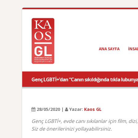
ANA SAYFA
INSA
Genç LGBTİ+’dan “Canın sıkıldığında tıkla lubunya!
28/05/2020 |
Yazar:
Kaos GL
Genç LGBTİ+, evde canı sıkılanlar için film, di
Siz de önerilerinizi yollayabilirsiniz.