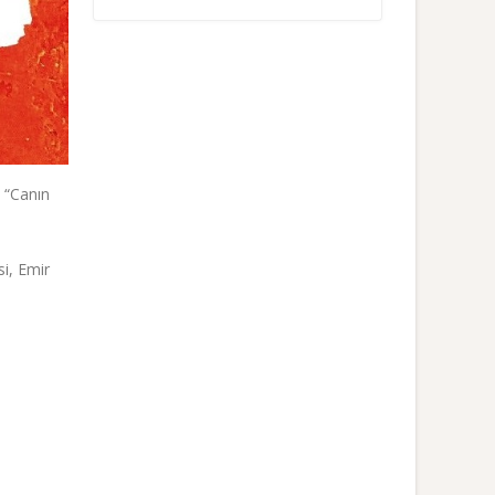
 “Canın
i, Emir