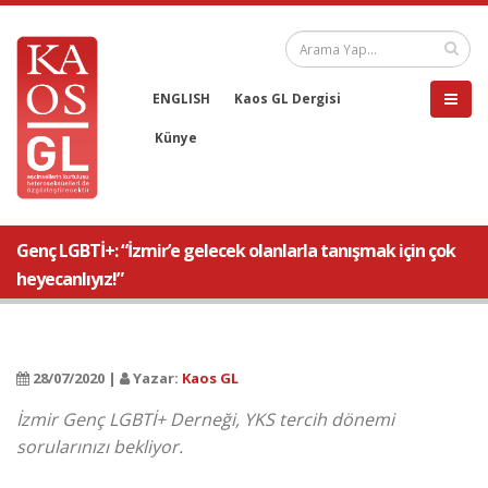
ENGLISH
Kaos GL Dergisi
Künye
Genç LGBTİ+: “İzmir’e gelecek olanlarla tanışmak için çok
heyecanlıyız!”
28/07/2020 |
Yazar:
Kaos GL
İzmir Genç LGBTİ+ Derneği, YKS tercih dönemi
sorularınızı bekliyor.