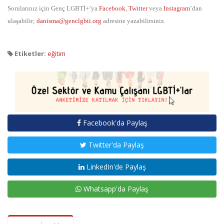
Sorularınız için Genç LGBTİ+’ya
Facebook
,
Twitter
veya
Instagram
’dan
ulaşabilir;
danisma@genclgbti.org
adresine yazabilirsiniz.
Etiketler:
eğitim
Facebook'da Paylaş
Twitter'da Paylaş
LinkedIn'de Paylaş
Whatsapp'da Paylaş