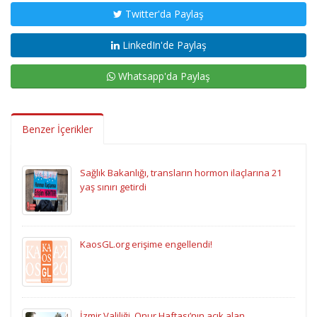
Twitter'da Paylaş
LinkedIn'de Paylaş
Whatsapp'da Paylaş
Benzer İçerikler
Sağlık Bakanlığı, transların hormon ilaçlarına 21
yaş sınırı getirdi
KaosGL.org erişime engellendi!
İzmir Valiliği, Onur Haftası’nın açık alan