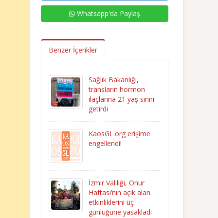
Whatsapp'da Paylaş
Benzer İçerikler
Sağlık Bakanlığı,
transların hormon
ilaçlarına 21 yaş sınırı
getirdi
KaosGL.org erişime
engellendi!
İzmir Valiliği, Onur
Haftası’nın açık alan
etkinliklerini üç
günlüğüne yasakladı