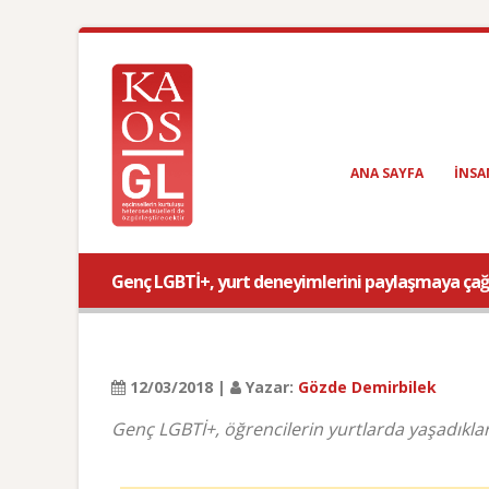
ANA SAYFA
INSA
Genç LGBTİ+, yurt deneyimlerini paylaşmaya çağı
12/03/2018 |
Yazar:
Gözde Demirbilek
Genç LGBTİ+, öğrencilerin yurtlarda yaşadıkları