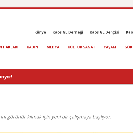
Künye
Kaos GL Derneği
Kaos GL Dergisi
Kao
N HAKLARI
KADIN
MEDYA
KÜLTÜR SANAT
YAŞAM
GÖK
rıyor!
nı görünür kılmak için yeni bir çalışmaya başlıyor.