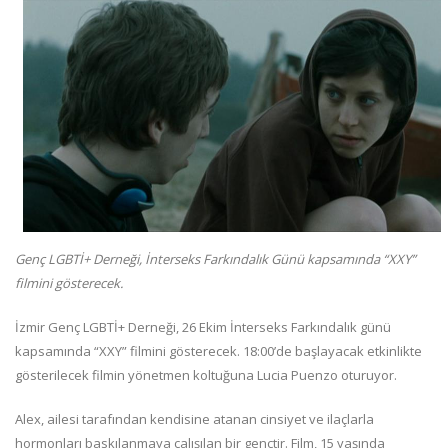
Genç LGBTİ+ Derneği, İnterseks Farkındalık Günü kapsamında “XXY”
filmini gösterecek.
İzmir Genç LGBTİ+ Derneği, 26 Ekim İnterseks Farkındalık günü
kapsamında “XXY” filmini gösterecek. 18:00’de başlayacak etkinlikte
gösterilecek filmin yönetmen koltuğuna Lucia Puenzo oturuyor.
Alex, ailesi tarafından kendisine atanan cinsiyet ve ilaçlarla
hormonları baskılanmaya çalışılan bir gençtir. Film, 15 yaşında