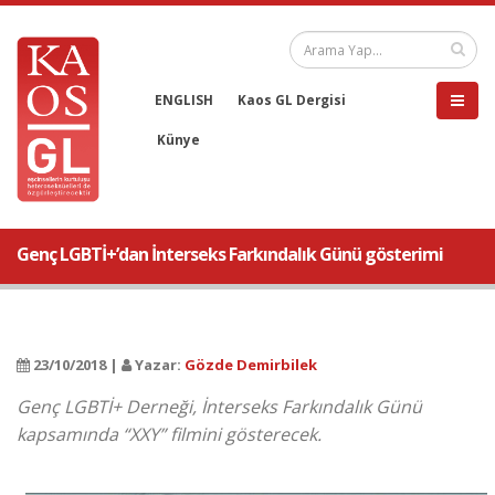
ENGLISH
Kaos GL Dergisi
Künye
Genç LGBTİ+’dan İnterseks Farkındalık Günü gösterimi
23/10/2018 |
Yazar:
Gözde Demirbilek
Genç LGBTİ+ Derneği, İnterseks Farkındalık Günü
kapsamında “XXY” filmini gösterecek.