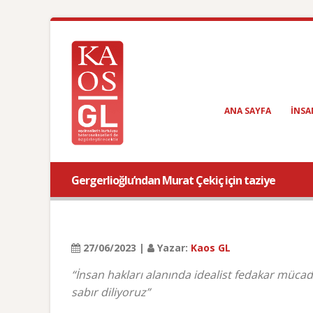
ANA SAYFA
INSA
Gergerlioğlu’ndan Murat Çekiç için taziye
27/06/2023 |
Yazar:
Kaos GL
“İnsan hakları alanında idealist fedakar mücade
sabır diliyoruz”