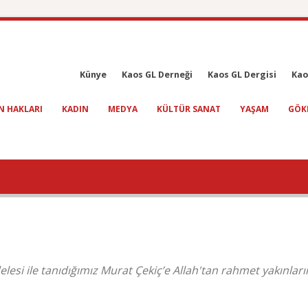
Künye
Kaos GL Derneği
Kaos GL Dergisi
Kao
N HAKLARI
KADIN
MEDYA
KÜLTÜR SANAT
YAŞAM
GÖK
lesi ile tanıdığımız Murat Çekiç’e Allah'tan rahmet yakınlar