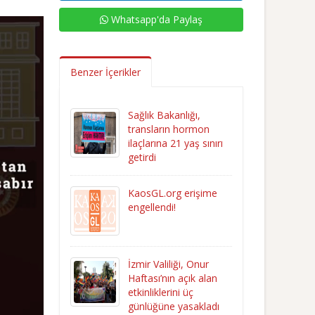
Whatsapp'da Paylaş
Benzer İçerikler
Sağlık Bakanlığı,
transların hormon
ilaçlarına 21 yaş sınırı
getirdi
KaosGL.org erişime
engellendi!
İzmir Valiliği, Onur
Haftası’nın açık alan
etkinliklerini üç
günlüğüne yasakladı