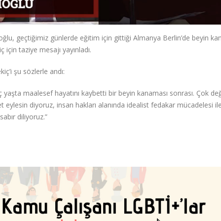
ioğlu, geçtiğimiz günlerde eğitim için gittiği Almanya Berlin’de beyin k
için taziye mesajı yayınladı.
ç’i şu sözlerle andı:
nç yaşta maalesef hayatını kaybetti bir beyin kanaması sonrası. Çok değ
eylesin diyoruz, insan hakları alanında idealist fedakar mücadelesi il
abır diliyoruz.”