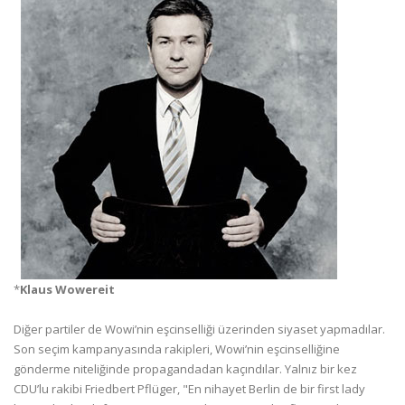
*
Klaus Wowereit
Diğer partiler de Wowi’nin eşcinselliği üzerinden siyaset yapmadılar.
Son seçim kampanyasında rakipleri, Wowi’nin eşcinselliğine
gönderme niteliğinde propagandadan kaçındılar. Yalnız bir kez
CDU’lu rakibi Friedbert Pflüger, "En nihayet Berlin de bir first lady