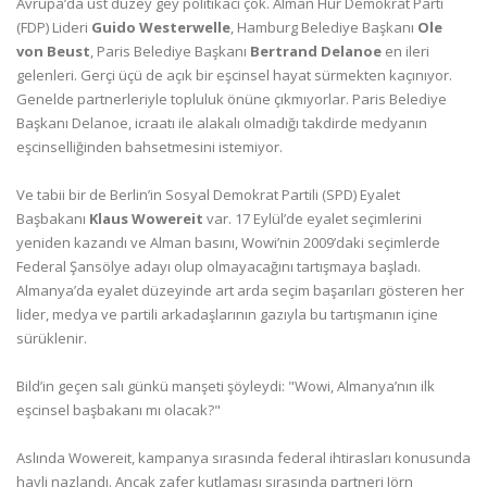
Avrupa’da üst düzey gey politikacı çok. Alman Hür Demokrat Parti
(FDP) Lideri
Guido Westerwelle
, Hamburg Belediye Başkanı
Ole
von Beust
, Paris Belediye Başkanı
Bertrand Delanoe
en ileri
gelenleri. Gerçi üçü de açık bir eşcinsel hayat sürmekten kaçınıyor.
Genelde partnerleriyle topluluk önüne çıkmıyorlar. Paris Belediye
Başkanı Delanoe, icraatı ile alakalı olmadığı takdirde medyanın
eşcinselliğinden bahsetmesini istemiyor.
Ve tabii bir de Berlin’in Sosyal Demokrat Partili (SPD) Eyalet
Başbakanı
Klaus Wowereit
var. 17 Eylül’de eyalet seçimlerini
yeniden kazandı ve Alman basını, Wowi’nin 2009’daki seçimlerde
Federal Şansölye adayı olup olmayacağını tartışmaya başladı.
Almanya’da eyalet düzeyinde art arda seçim başarıları gösteren her
lider, medya ve partili arkadaşlarının gazıyla bu tartışmanın içine
sürüklenir.
Bild’in geçen salı günkü manşeti şöyleydi: "Wowi, Almanya’nın ilk
eşcinsel başbakanı mı olacak?"
Aslında Wowereit, kampanya sırasında federal ihtirasları konusunda
hayli nazlandı. Ancak zafer kutlaması sırasında partneri Jörn