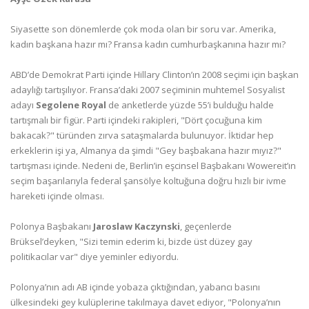
Siyasette son dönemlerde çok moda olan bir soru var. Amerika,
kadın başkana hazır mı? Fransa kadın cumhurbaşkanına hazır mı?
ABD’de Demokrat Parti içinde Hillary Clinton’ın 2008 seçimi için başkan
adaylığı tartışılıyor. Fransa’daki 2007 seçiminin muhtemel Sosyalist
adayı
Segolene Royal
de anketlerde yüzde 55’i bulduğu halde
tartışmalı bir figür. Parti içindeki rakipleri, "Dört çocuğuna kim
bakacak?" türünden zırva sataşmalarda bulunuyor. İktidar hep
erkeklerin işi ya, Almanya da şimdi "Gey başbakana hazır mıyız?"
tartışması içinde. Nedeni de, Berlin’in eşcinsel Başbakanı Wowereit’ın
seçim başarılarıyla federal şansölye koltuğuna doğru hızlı bir ivme
hareketi içinde olması.
Polonya Başbakanı
Jaroslaw Kaczynski
, geçenlerde
Brüksel’deyken, "Sizi temin ederim ki, bizde üst düzey gay
politikacılar var" diye yeminler ediyordu.
Polonya’nın adı AB içinde yobaza çıktığından, yabancı basını
ülkesindeki gey kulüplerine takılmaya davet ediyor, "Polonya’nın