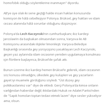
homofobik olduğu söylentilerine inanmayın" diyordu.
AB’ye üye olalı iki sene geçtiği halde insan hakları konusunda
komisyon ile hálá cebelleşiyor Polonya. Brüksel, gey hakları ve idam
cezası alanında hálá sorunlar olduğunu düşünüyor.
Polonya’da
Lech Kaczynski
’nin cumhurbaşkanı; ikiz kardeşi
Jaroslaw’ın da başbakan olmasından sonra, Varşova ile AB
Komisyonu arasındaki ilişkiler limonileşti. Varşova Belediye
Başkanlığı sırasında gey yürüyüşünü yasaklayan Lech Kaczynski,
geçen yaz aylarında idam cezasının yeniden uygulamaya konulması
için flörtlere başlayınca, Brüksel’de şafak attı.
Bunun üzerine ikiz kardeşi hemen Brüksel’e giderek, idam cezasının
söz konusu olmadığını, ülkedeki gey kulüpleri ve gey yazarların
gayet iyi muamele gördüğünü söyledi. "Üst düzey gey
politikacılarımız var" diye de ekledi. Gerçi Polonya’da kimse onların
varlığından haberdar değil; iktidardaki Hukuk ve Adalet Partisi’nden
de "Sapık homoları toptan tedavi etmek lazım" diye sesler yükseliyor
ama, olsun.