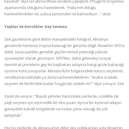
kazandı" diye laf atınca Wowi cevabını yapıştırdı. Pflüger’in boşanma
aşamasında olduğunu kastederek, "Hala evli olduğu
hanımefendiden mi, yoksa yenisinden mi bahsediyor..." dedi.
Yaşlılar Ve Katolikler Gey Sevmez
Zeit gazetesine göre Bild’in manşetindeki fotoğraf, Almanya
genelinde herkesin hoşnut kalacağı bir görüntü değil. Wowi’nin SPD’si
dahil, siyasi partiler genelde gey’leri temsil yeteneği yüksek
siyasetçiler olarak görmüyor. SPD’liler, daha gelenekçi sosyal
demokrat çevrelerin gey bir başbakan adayına hangi gözle bakacağı
üzerine kafa yoruyorlar. Mesela Ruhr bölgesindeki tutucu seçmenin,
sendika kanadındaki ya da kırsal kesimdekilerin. "Acaba oradaki
seçmen de Berlin’deki kadar hoşgörülü olabilir mi?" diye soruyor Zeit.
Yanıtı da veriyor: "Büyük şehirler haricindeki yerlerde, özellikle de
yaşlı seçmen için eşcinsellik bir eksi puan. Ayrıca bir eşcinsel adayın
güneydeki Katolik bölgelerde ne kadar şansı olacağı da çok
tartışmalı."
İşte bu nedenle de Almanya’nın diğer gey politikacıları asla Wowi’nin