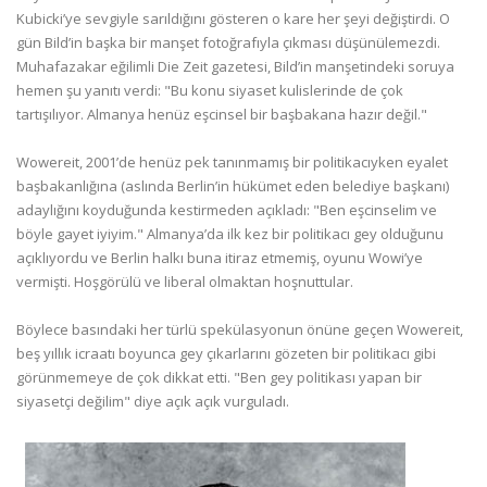
Kubicki’ye sevgiyle sarıldığını gösteren o kare her şeyi değiştirdi. O
gün Bild’in başka bir manşet fotoğrafıyla çıkması düşünülemezdi.
Muhafazakar eğilimli Die Zeit gazetesi, Bild’in manşetindeki soruya
hemen şu yanıtı verdi: "Bu konu siyaset kulislerinde de çok
tartışılıyor. Almanya henüz eşcinsel bir başbakana hazır değil."
Wowereit, 2001’de henüz pek tanınmamış bir politikacıyken eyalet
başbakanlığına (aslında Berlin’in hükümet eden belediye başkanı)
adaylığını koyduğunda kestirmeden açıkladı: "Ben eşcinselim ve
böyle gayet iyiyim." Almanya’da ilk kez bir politikacı gey olduğunu
açıklıyordu ve Berlin halkı buna itiraz etmemiş, oyunu Wowi’ye
vermişti. Hoşgörülü ve liberal olmaktan hoşnuttular.
Böylece basındaki her türlü spekülasyonun önüne geçen Wowereit,
beş yıllık icraatı boyunca gey çıkarlarını gözeten bir politikacı gibi
görünmemeye de çok dikkat etti. "Ben gey politikası yapan bir
siyasetçi değilim" diye açık açık vurguladı.