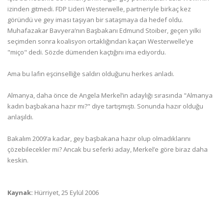
izinden gitmedi. FDP Lideri Westerwelle, partneriyle birkaç kez
göründü ve gey iması taşıyan bir sataşmaya da hedef oldu.
Muhafazakar Bavyera’nın Başbakanı Edmund Stoiber, geçen yılki
seçimden sonra koalisyon ortaklığından kaçan Westerwelle’ye
"miço" dedi. Sözde dümenden kaçtığını ima ediyordu.
Ama bu lafın eşcinselliğe saldırı olduğunu herkes anladı.
Almanya, daha önce de Angela Merkel’in adaylığı sırasında "Almanya
kadın başbakana hazır mı?" diye tartışmıştı. Sonunda hazır olduğu
anlaşıldı.
Bakalım 2009’a kadar, gey başbakana hazır olup olmadıklarını
çözebilecekler mi? Ancak bu seferki aday, Merkel’e göre biraz daha
keskin.
Kaynak:
Hürriyet, 25 Eylül 2006