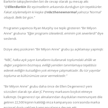
Barkin’in takipçilerinden biri de cevap olarak şu mesajı attı:
“@
EllenBarkin
Biz eşcinsellerin arkasında durduğun için teşekkürler.
Fakat söylemeliyim ki keşke @
nbcthenewnormal
yalnızca ’Normal’
olsaydı. Belki bir gün.”
Programın yapımcısı Ryan Murphy ise tepki gösteren “Bir Milyon
Anne” grubuna
“Eğer programı izleselerdi, eminim çok severlerdi”
diye
seslendi.
Diziye ateş püsküren “Bir Milyon Anne” grubu şu açıklamayı yapmıştı:
“NBC, halka açık yayın kanallarını kullanarak toplumdaki ahlâk ve
değer yargılarını bozmaya, evliliği yeniden tanımlamaya teşebbüs
ederek evliliğin kutsallığını yok etmeye çalışmaktadır. Bu tür yayınlar
topluma ve kültürümüze zarar vermektedir.”
“Bir Milyon Anne” grubu daha önce de Ellen Degeneres’i yeni
sözcüleri olarak işe alan JC Penney markasını boykot etmeye
kalkmıştı. Degeneres’i işe almalarından duydukları memnuniyeti dile
getiren 22,500 kişinin katıldığı imza kampanyası sonrasında marka
eşcinsel dostu reklam kampanyalarına devam etti.