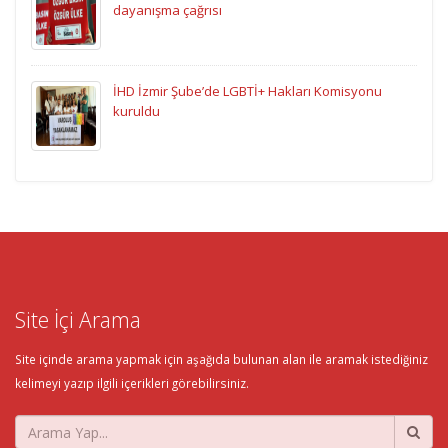
dayanışma çağrısı
İHD İzmir Şube’de LGBTİ+ Hakları Komisyonu
kuruldu
Site İçi Arama
Site içinde arama yapmak için aşağıda bulunan alan ile aramak istediğiniz
kelimeyi yazıp ilgili içerikleri görebilirsiniz.