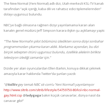
The New Normal (Yeni Normal) adlı dizi, Utah-merkezli KSL-TV kanalı
tarafından “açık içeriği, kaba dili ve rahatsız edici tiplemelerinden”
dolayı uygunsuz bulundu.
NBC’ye bağlı olmasına rağmen diziyi yayınlamama kararı alan
kanalın genel müdürü Jeff Simpson karara ilişkin şu açıklamayı yaptı:
“’The New Normal’ın pilot bölümünü izledikten sonra diziyi sonbahar
programımızdan çıkarma kararı aldık. Markamız açısından, bu dizi
birçok sebepten ötürü uygunsuz bulundu, özellikle ailelerin birlikte
televizyon izlediği zamanlar için.”
Dizide yer alan oyunculardan Ellen Barkin, konuya dikkat çekmek
amacıyla karar hakkında Twitter’da şunları yazdı:
“@
ksl5tv
gey temalı NBC sit-com’u ’Yeni Normal’i yayınlamıyor
http://www.sltrib.com/sltrib/lifestyle/54759750-80/ksl-nbc-normal-
gay.html.csp
@
ladygaga
bakın küçük canavarlar, dünya nasıl da
canavar gibi!”