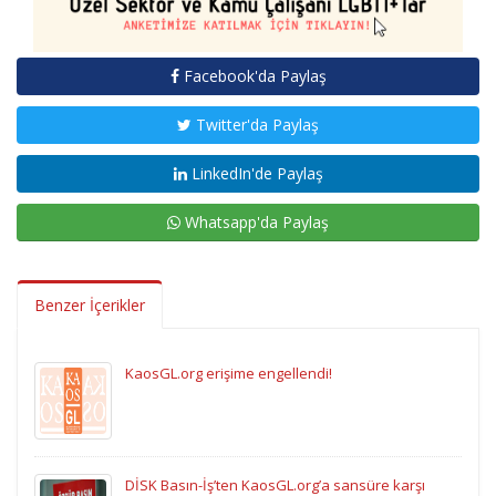
Facebook'da Paylaş
Twitter'da Paylaş
LinkedIn'de Paylaş
Whatsapp'da Paylaş
Benzer İçerikler
KaosGL.org erişime engellendi!
DİSK Basın-İş’ten KaosGL.org’a sansüre karşı