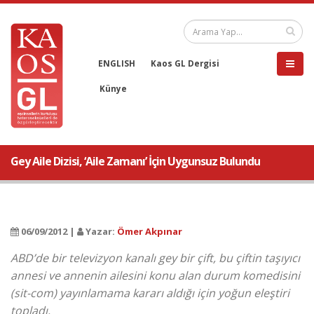
ENGLISH
Kaos GL Dergisi
Künye
Gey Aile Dizisi, ‘Aile Zamanı’ İçin Uygunsuz Bulundu
06/09/2012 |
Yazar:
Ömer Akpınar
ABD’de bir televizyon kanalı gey bir çift, bu çiftin taşıyıcı
annesi ve annenin ailesini konu alan durum komedisini
(sit-com) yayınlamama kararı aldığı için yoğun eleştiri
topladı.