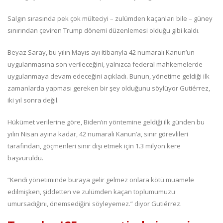
Salgın sırasında pek çok mülteciyi – zulümden kaçanları bile – güney
sınırından çeviren Trump dönemi düzenlemesi olduğu gibi kaldı.
Beyaz Saray, bu yılın Mayıs ayı itibarıyla 42 numaralı Kanun’un
uygulanmasına son verileceğini, yalnızca federal mahkemelerde
uygulanmaya devam edeceğini açıkladı. Bunun, yönetime geldiği ilk
zamanlarda yapması gereken bir şey olduğunu söylüyor Gutiérrez,
iki yıl sonra değil.
Hükümet verilerine göre, Biden’ın yöntemine geldiği ilk günden bu
yılın Nisan ayına kadar, 42 numaralı Kanun’a, sınır görevlileri
tarafından, göçmenleri sınır dışı etmek için 1.3 milyon kere
başvuruldu.
“Kendi yönetiminde buraya gelir gelmez onlara kötü muamele
edilmişken, şiddetten ve zulümden kaçan toplumumuzu
umursadığını, önemsediğini söyleyemez.” diyor Gutiérrez.