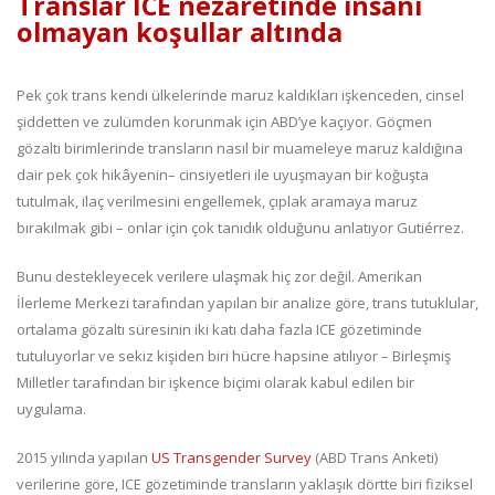
Translar ICE nezaretinde insani
olmayan koşullar altında
Pek çok trans kendi ülkelerinde maruz kaldıkları işkenceden, cinsel
şiddetten ve zulümden korunmak için ABD’ye kaçıyor. Göçmen
gözaltı birimlerinde transların nasıl bir muameleye maruz kaldığına
dair pek çok hikâyenin– cinsiyetleri ile uyuşmayan bir koğuşta
tutulmak, ilaç verilmesini engellemek, çıplak aramaya maruz
bırakılmak gibi – onlar için çok tanıdık olduğunu anlatıyor Gutiérrez.
Bunu destekleyecek verilere ulaşmak hiç zor değil. Amerikan
İlerleme Merkezi tarafından yapılan bir analize göre, trans tutuklular,
ortalama gözaltı süresinin iki katı daha fazla ICE gözetiminde
tutuluyorlar ve sekiz kişiden biri hücre hapsine atılıyor – Birleşmiş
Milletler tarafından bir işkence biçimi olarak kabul edilen bir
uygulama.
2015 yılında yapılan
US Transgender Survey
(ABD Trans Anketi)
verilerine göre, ICE gözetiminde transların yaklaşık dörtte biri fiziksel