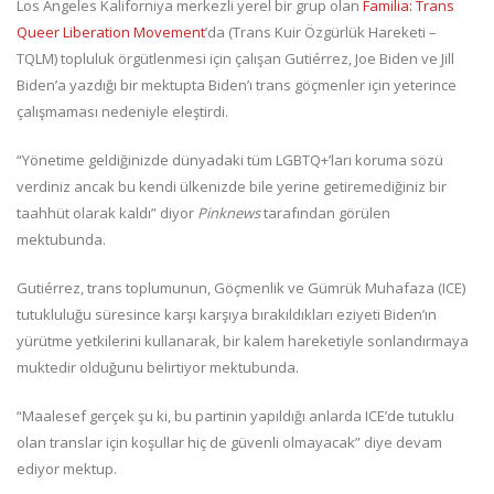
Los Angeles Kaliforniya merkezli yerel bir grup olan
Familia: Trans
Queer Liberation Movement
’da (Trans Kuir Özgürlük Hareketi –
TQLM) topluluk örgütlenmesi için çalışan Gutiérrez, Joe Biden ve Jill
Biden’a yazdığı bir mektupta Biden’ı trans göçmenler için yeterince
çalışmaması nedeniyle eleştirdi.
“Yönetime geldiğinizde dünyadaki tüm LGBTQ+’ları koruma sözü
verdiniz ancak bu kendi ülkenizde bile yerine getiremediğiniz bir
taahhüt olarak kaldı” diyor
Pinknews
tarafından görülen
mektubunda.
Gutiérrez, trans toplumunun, Göçmenlik ve Gümrük Muhafaza (ICE)
tutukluluğu süresince karşı karşıya bırakıldıkları eziyeti Biden’ın
yürütme yetkilerini kullanarak, bir kalem hareketiyle sonlandırmaya
muktedir olduğunu belirtiyor mektubunda.
“Maalesef gerçek şu ki, bu partinin yapıldığı anlarda ICE’de tutuklu
olan translar için koşullar hiç de güvenli olmayacak” diye devam
ediyor mektup.