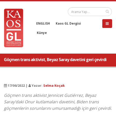
ENGLISH
Kaos GL Dergisi
Künye
Göçmen trans aktivist, Beyaz Saray davetini geri çevirdi
17/06/2022 |
Yazar:
Selma Koçak
Göçmen trans aktivist Jennicet Gutiérrez, Beyaz
Saray’daki Onur kutlamaları davetini, Biden trans
göçmenlerin sorunlarını umursamadığı için geri çevirdi.