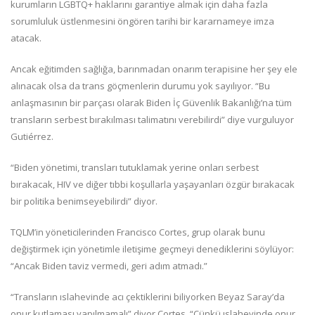
kurumların LGBTQ+ haklarını garantiye almak için daha fazla
sorumluluk üstlenmesini öngören tarihi bir kararnameye imza
atacak.
Ancak eğitimden sağlığa, barınmadan onarım terapisine her şey ele
alınacak olsa da trans göçmenlerin durumu yok sayılıyor. “Bu
anlaşmasının bir parçası olarak Biden İç Güvenlik Bakanlığı’na tüm
transların serbest bırakılması talimatını verebilirdi” diye vurguluyor
Gutiérrez.
“Biden yönetimi, transları tutuklamak yerine onları serbest
bırakacak, HIV ve diğer tıbbi koşullarla yaşayanları özgür bırakacak
bir politika benimseyebilirdi” diyor.
TQLM’in yöneticilerinden Francisco Cortes, grup olarak bunu
değiştirmek için yönetimle iletişime geçmeyi denediklerini söylüyor:
“Ancak Biden taviz vermedi, geri adım atmadı.”
“Transların ıslahevinde acı çektiklerini biliyorken Beyaz Saray’da
onur kutlaması yapılmamalı” diyor Cortes. “Çünkü ıslahevinde onur