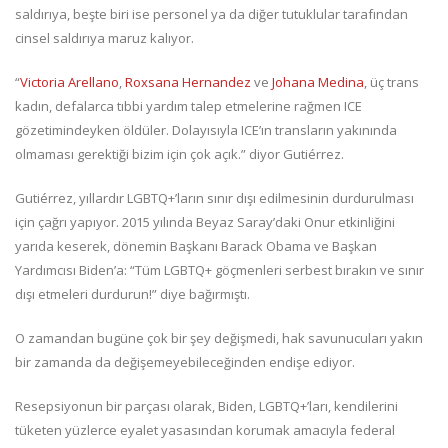
saldırıya, beşte biri ise personel ya da diğer tutuklular tarafından
cinsel saldırıya maruz kalıyor.
“
Victoria Arellano
,
Roxsana Hernandez
ve
Johana Medina
, üç trans
kadın, defalarca tıbbi yardım talep etmelerine rağmen ICE
gözetimindeyken öldüler. Dolayısıyla ICE’ın transların yakınında
olmaması gerektiği bizim için çok açık.” diyor Gutiérrez.
Gutiérrez, yıllardır LGBTQ+’ların sınır dışı edilmesinin durdurulması
için çağrı yapıyor. 2015 yılında Beyaz Saray’daki Onur etkinliğini
yarıda keserek, dönemin Başkanı Barack Obama ve Başkan
Yardımcısı Biden’a: “Tüm LGBTQ+ göçmenleri serbest bırakın ve sınır
dışı etmeleri durdurun!” diye bağırmıştı.
O zamandan bugüne çok bir şey değişmedi, hak savunucuları yakın
bir zamanda da değişemeyebileceğinden endişe ediyor.
Resepsiyonun bir parçası olarak, Biden, LGBTQ+’ları, kendilerini
tüketen yüzlerce eyalet yasasından korumak amacıyla federal