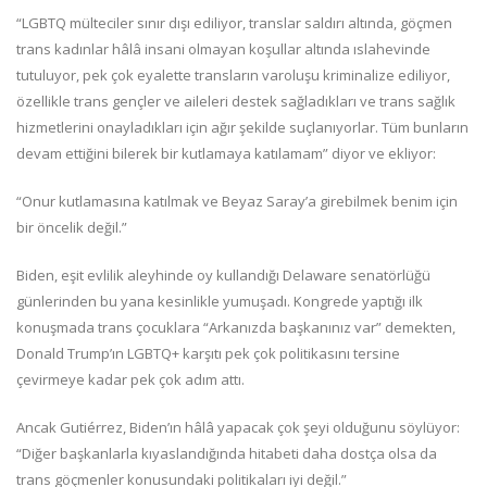
“LGBTQ mülteciler sınır dışı ediliyor, translar saldırı altında, göçmen
trans kadınlar hâlâ insani olmayan koşullar altında ıslahevinde
tutuluyor, pek çok eyalette transların varoluşu kriminalize ediliyor,
özellikle trans gençler ve aileleri destek sağladıkları ve trans sağlık
hizmetlerini onayladıkları için ağır şekilde suçlanıyorlar. Tüm bunların
devam ettiğini bilerek bir kutlamaya katılamam” diyor ve ekliyor:
“Onur kutlamasına katılmak ve Beyaz Saray’a girebilmek benim için
bir öncelik değil.”
Biden, eşit evlilik aleyhinde oy kullandığı Delaware senatörlüğü
günlerinden bu yana kesinlikle yumuşadı. Kongrede yaptığı ilk
konuşmada trans çocuklara “Arkanızda başkanınız var” demekten,
Donald Trump’ın LGBTQ+ karşıtı pek çok politikasını tersine
çevirmeye kadar pek çok adım attı.
Ancak Gutiérrez, Biden’ın hâlâ yapacak çok şeyi olduğunu söylüyor:
“Diğer başkanlarla kıyaslandığında hitabeti daha dostça olsa da
trans göçmenler konusundaki politikaları iyi değil.”