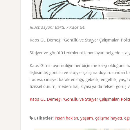
İllüstrasyon: Bartu / Kaos GL
Kaos GL Derneği “Gönüllü ve Stajyer Çalışmaları Politi
Stajyer ve gönüllü terimlerini tanımlayan belgede stajy
Kaos GL’nin ayrımcılığın her biçimine karşı olduğunu ha
ilişkisinde; gönüllü ve stajyer çalışma duyurusundan başl
ifadesi, cinsiyet karakteristiği, gebelik, engellilik, yaş,
fiziksel durum, medeni hal, siyasi ya da felsefi görüş v
Kaos GL Derneği “Gönüllü ve Stajyer Çalışmaları Politik
Etiketler:
insan hakları
,
yaşam
,
çalışma hayatı
,
eği