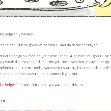
ka Belgesi” yayımladı.
er ve gönüllülerin görev ve sorumlulukları da detaylandırılıyor.
tırlatan belge şu ifade de yer alıyor: “Kaos GL’de her türlü gönüllü ve 
ayarak din, mezhep, dil, ırk, cinsiyet, cinsel yönelim, cinsiyet kimliği, 
 toplumsal statü, etnik kimlik, vatandaşlık statüsü, kalıcı hastalık, sağlık
e benzeri nedene dayalı olarak ayrımcılık yasaktır.”
a Belgesi”ni okumak için burayı ziyaret edebilirsiniz.
tim