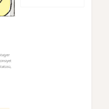
stajyer
cinsiyet
 statüsü,