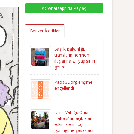
Whatsapp'da Paylaş
Benzer İçerikler
Sağlık Bakanlığı,
transların hormon
ilaçlarına 21 yaş sınırı
getirdi
KaosGL.org erişime
engellendi!
İzmir Valiliği, Onur
Haftası’nın açık alan
etkinliklerini üç
günlüğüne yasakladı