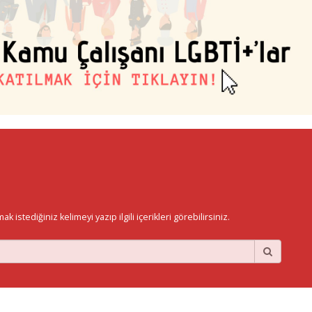
istediğiniz kelimeyi yazıp ilgili içerikleri görebilirsiniz.