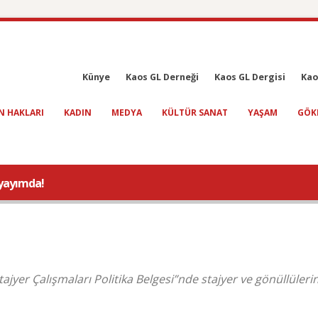
Künye
Kaos GL Derneği
Kaos GL Dergisi
Kao
N HAKLARI
KADIN
MEDYA
KÜLTÜR SANAT
YAŞAM
GÖK
 yayımda!
ajyer Çalışmaları Politika Belgesi”nde stajyer ve gönüllüleri