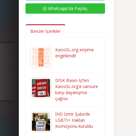
Whatsapp'da Paylaş
Benzer İçerikler
KaosGL.org erişime
engellendi!
DİSK Basın-İş’ten
KaosGL.org’a sansüre
karşı dayanışma
çağrısı
İHD İzmir Şube’de
LGBTİ+ Hakları
Komisyonu kuruldu