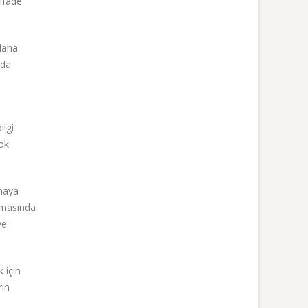
 ifade
 daha
nda
ilgi
çok
amaya
ulmasında
ve
 için
rin