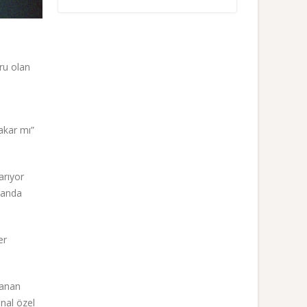
ru olan
akar mı”
arıyor
manda
er
lanan
nal özel