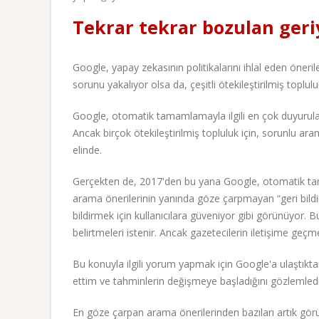
Tekrar tekrar bozulan geri
Google, yapay zekasının politikalarını ihlal eden öneri
sorunu yakalıyor olsa da, çeşitli ötekileştirilmiş toplul
Google, otomatik tamamlamayla ilgili en çok duyurulan 
Ancak birçok ötekileştirilmiş topluluk için, sorunlu ar
elinde.
Gerçekten de, 2017'den bu yana Google, otomatik tama
arama önerilerinin yanında göze çarpmayan “geri bildirim
bildirmek için kullanıcılara güveniyor gibi görünüyor. B
belirtmeleri istenir. Ancak gazetecilerin iletişime geçm
Bu konuyla ilgili yorum yapmak için Google'a ulaştıkta
ettim ve tahminlerin değişmeye başladığını gözlemled
En göze çarpan arama önerilerinden bazıları artık gör