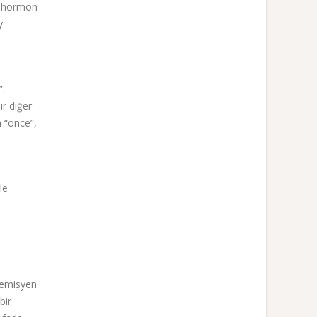
n hormon
y
”.
ir diğer
n “önce”,
le
ademisyen
bir