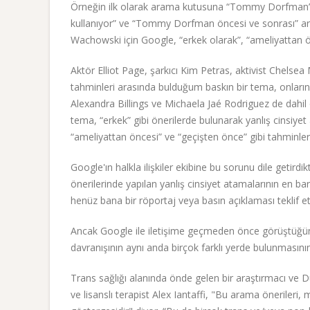
Örneğin ilk olarak arama kutusuna “Tommy Dorfm
kullanıyor” ve “Tommy Dorfman öncesi ve sonrası” aram
Wachowski için Google, “erkek olarak”, “ameliyattan 
Aktör Elliot Page, şarkıcı Kim Petras, aktivist Chelsea
tahminleri arasında bulduğum baskın bir tema, onların 
Alexandra Billings ve Michaela Jaé Rodriguez de dahil 
tema, “erkek” gibi önerilerde bulunarak yanlış cinsiye
“ameliyattan öncesi” ve “geçişten önce” gibi tahminler
Google'ın halkla ilişkiler ekibine bu sorunu dile getird
önerilerinde yapılan yanlış cinsiyet atamalarının en ba
henüz bana bir röportaj veya basın açıklaması teklif
Ancak Google ile iletişime geçmeden önce görüştüğüm 
davranışının aynı anda birçok farklı yerde bulunmasın
Trans sağlığı alanında önde gelen bir araştırmacı ve D
ve lisanslı terapist Alex Iantaffi, "Bu arama önerileri,