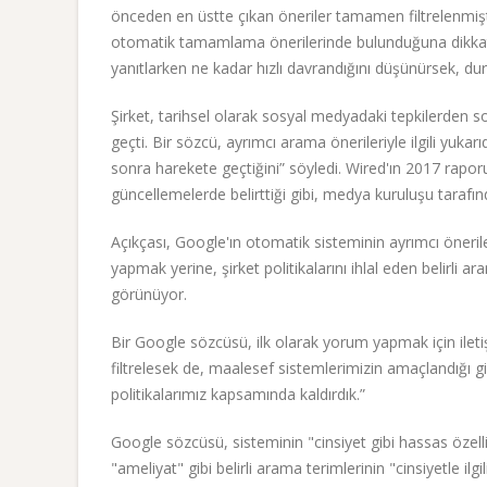
önceden en üstte çıkan öneriler tamamen filtrelenmi
otomatik tamamlama önerilerinde bulunduğuna dikkat ç
yanıtlarken ne kadar hızlı davrandığını düşünürsek, 
Şirket, tarihsel olarak sosyal medyadaki tepkilerden s
geçti. Bir sözcü, ayrımcı arama önerileriyle ilgili yukar
sonra harekete geçtiğini” söyledi. Wired'ın 2017 rap
güncellemelerde belirttiği gibi, medya kuruluşu tarafınd
Açıkçası, Google'ın otomatik sisteminin ayrımcı öneril
yapmak yerine, şirket politikalarını ihlal eden belirli ara
görünüyor.
Bir Google sözcüsü, ilk olarak yorum yapmak için ileti
filtrelesek de, maalesef sistemlerimizin amaçlandığı gibi
politikalarımız kapsamında kaldırdık.”
Google sözcüsü, sisteminin "cinsiyet gibi hassas özellikl
"ameliyat" gibi belirli arama terimlerinin "cinsiyetle ilgil