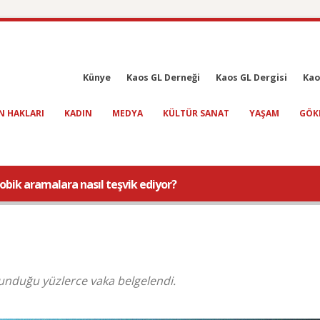
Künye
Kaos GL Derneği
Kaos GL Dergisi
Kao
N HAKLARI
KADIN
MEDYA
KÜLTÜR SANAT
YAŞAM
GÖK
bik aramalara nasıl teşvik ediyor?
unduğu yüzlerce vaka belgelendi.