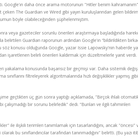
şti. Google'ın daha önce arama motorunun "Hitler benim kahramanım"
eken The Guardian ve Wired gibi yayın kuruluşlarından gelen bildirim
durumun böyle olabileceğinden şüphelenmiştim.
onra veya gazeteciler sorunlu önerileri araştırmaya başladığında harek
ıda belirtilen Guardian raporunun ardından Google'ın “bildirildikten birk
oru söz konusu olduğunda Google, yazar Issie Lapowsky'nin haberde ya
an işaretlenen belirli önerileri kaldırmak için düzeltmelerle yanıt verdi.
eri yakalama konusunda başarısız bir geçmişi var. Daha sistemik değişik
ma sınıflarını filtreleyerek algoritmalarında hızlı değişiklikler yapmış gibi
şime geçtikten üç gün sonra yaptığı açıklamada, ”Birçok ihlali otomati
 çalışmadığı bir sorunu belirledik" dedi. “Bunları ve ilgili tahminleri
er" ile ilişkili terimleri tanımlamak için tasarlandığını, ancak "öncesi" 
i olarak bu sınıflandırıcılar tarafından tanınmadığını" belirtti. (Bu yazı iti