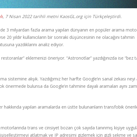
lı
, 7 Nisan 2022 tarihli metni KaosGL.org için Türkçeleştirdi.
nde 3 milyardan fazla arama yapılan dünyanın en popüler arama moto
20 yıldır kullanıcıların bir sonraki düşüncesinin ne olacağını tahmin
tusuna yazdıklarını analiz ediyor.
restoranlar” eklemenizi öneriyor. “Astronotlar” yazdığınızda ise “bez t
a sistemine alışık. Yazdığımız her harfte Google’ın sanal zekası neyi 
irçok önermede bulunsa da Google’ın tahmine dayalı aramaları aynı za
r hakkında yapılan aramalarda en üstte bulunanların transfobik öneril
 motorlarında trans ve cinsiyet bozan çok sayıda tanınmış kişiye uygu
iselleştirmeyi atlatmak ve IP adresimi gizlemek için gizli sekme ve sa