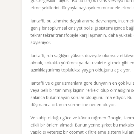
göstergesidir" diyor. “Bu da birçok trans ve/veya non-bi
etme şekillerini dünyayla paylaşırken mücadele etmele
Iantaffi, bu tahmine dayalı arama davranışını, internet
geniş bir toplumsal cinsiyet polisliği sistemi içinde b
tekrar tekrar transfobiyle karşılaşmanın, daha yüksek d
söyleniyor.
Iantaffi, ruh sağlığını yüksek düzeyde olumsuz etkileyen
almak, sokakta yürümek ya da tuvalete gitmek gibi en b
azınlıklaştırılmış toplulukta yaygın olduğunu açıklıyor.
Iantaffi ve diğer uzmanlara göre dünyanın en çok kull
veya belli bir tanınmış kişinin “erkek” olup olmadığını
sakınca bulunmayan sorular olduğunu ima ediyor. Bu du
düşmanca ortamın sürmesine neden oluyor.
Ve sahip olduğu güce ve kârına rağmen Google, tahmin
etkili bir önlem almadı. Bunun yerine şirket bu makal
yapıldığı yetersiz bir otomatik filtreleme sistemi kullan