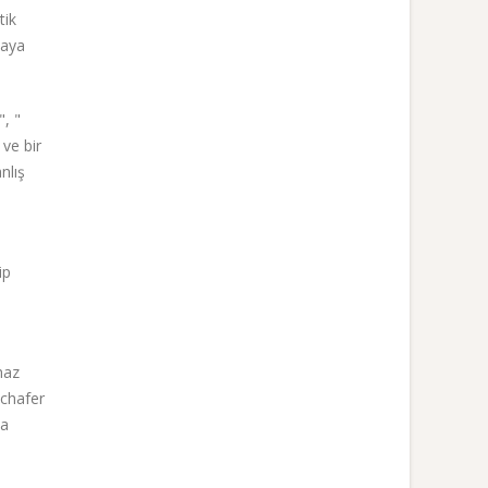
tik
maya
", "
 ve bir
nlış
ip
haz
Schafer
ma