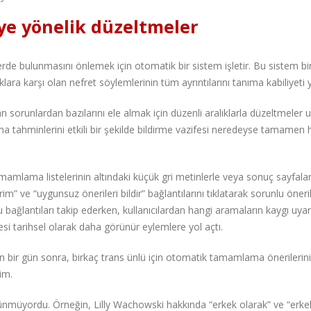
ye yönelik düzeltmeler
lerde bulunmasını önlemek için otomatik bir sistem işletir. Bu sistem bi
uklara karşı olan nefret söylemlerinin tüm ayrıntılarını tanıma kabiliyeti 
sorunlardan bazılarını ele almak için düzenli aralıklarla düzeltmeler u
ama tahminlerini etkili bir şekilde bildirme vazifesi neredeyse tamamen 
mlama listelerinin altındaki küçük gri metinlerle veya sonuç sayfalar
” ve “uygunsuz önerileri bildir” bağlantılarını tıklatarak sorunlu öneril
u bağlantıları takip ederken, kullanıcılardan hangi aramaların kaygı uyan
esi tarihsel olarak daha görünür eylemlere yol açtı.
n bir gün sonra, birkaç trans ünlü için otomatik tamamlama önerilerini
im.
ünmüyordu. Örneğin, Lilly Wachowski hakkında “erkek olarak” ve “erkek