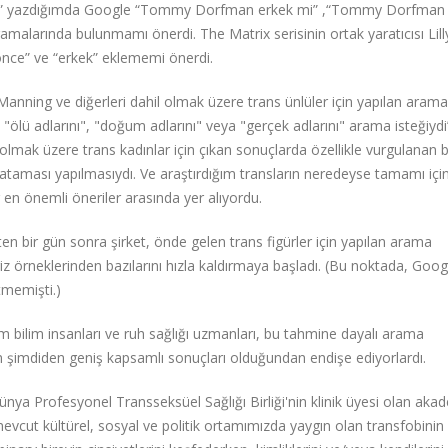
an” yazdığımda Google “Tommy Dorfman erkek mi” ,“Tommy Dorfma
alarında bulunmamı önerdi. The Matrix serisinin ortak yaratıcısı Lill
önce” ve “erkek” eklememi önerdi.
 Manning ve diğerleri dahil olmak üzere trans ünlüler için yapılan arama
"ölü adlarını", "doğum adlarını" veya "gerçek adlarını" arama isteğiydi
olmak üzere trans kadınlar için çıkan sonuçlarda özellikle vurgulanan b
t ataması yapılmasıydı. Ve araştırdığım transların neredeyse tamamı içi
 en önemli öneriler arasında yer alıyordu.
ikten bir gün sonra şirket, önde gelen trans figürler için yapılan arama
riz örneklerinden bazılarını hızla kaldırmaya başladı. (Bu noktada, Goog
 etmemişti.)
bilim insanları ve ruh sağlığı uzmanları, bu tahmine dayalı arama
ın şimdiden geniş kapsamlı sonuçları olduğundan endişe ediyorlardı.
ünya Profesyonel Transseksüel Sağlığı Birliği'nin klinik üyesi olan ak
 mevcut kültürel, sosyal ve politik ortamımızda yaygın olan transfobinin 