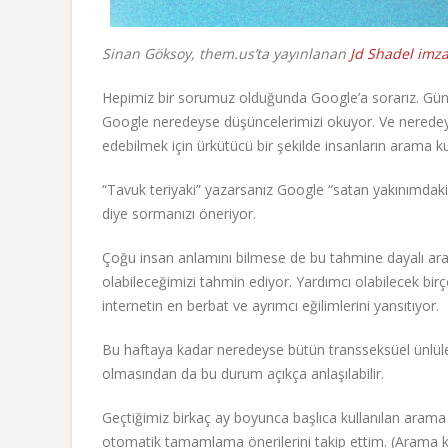
Sinan Göksoy, them.us’ta yayınlanan
Jd Shadel imza
Hepimiz bir sorumuz olduğunda Google’a sorarız. Gü
Google neredeyse düşüncelerimizi okuyor. Ve neredeyse 
edebilmek için ürkütücü bir şekilde insanların arama ku
“Tavuk teriyaki” yazarsanız Google “satan yakınımdaki 
diye sormanızı öneriyor.
Çoğu insan anlamını bilmese de bu tahmine dayalı aram
olabileceğimizi tahmin ediyor. Yardımcı olabilecek b
internetin en berbat ve ayrımcı eğilimlerini yansıtıyor.
Bu haftaya kadar neredeyse bütün transseksüel ünlüle
olmasından da bu durum açıkça anlaşılabilir.
Geçtiğimiz birkaç ay boyunca başlıca kullanılan arama
otomatik tamamlama önerilerini takip ettim. (Arama kiş