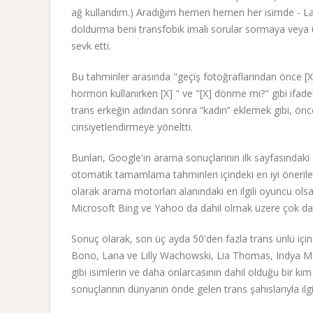
ağ kullandım.) Aradığım hemen hemen her isimde - L
doldurma beni transfobik imalı sorular sormaya veya ü
sevk etti.
Bu tahminler arasında "geçiş fotoğraflarından önce [X]
hormon kullanırken [X] " ve "[X] dönme mi?" gibi ifadel
trans erkeğin adından sonra “kadın” eklemek gibi, öncek
cinsiyetlendirmeye yöneltti.
Bunları, Google'ın arama sonuçlarının ilk sayfasındaki "k
otomatik tamamlama tahminleri içindeki en iyi önerile
olarak arama motorları alanındaki en ilgili oyuncu ol
Microsoft Bing ve Yahoo da dahil olmak üzere çok da
Sonuç olarak, son üç ayda 50'den fazla trans ünlü içi
Bono, Lana ve Lilly Wachowski, Lia Thomas, Indya Mo
gibi isimlerin ve daha onlarcasının dahil olduğu bir ki
sonuçlarının dünyanın önde gelen trans şahıslarıyla ilgi