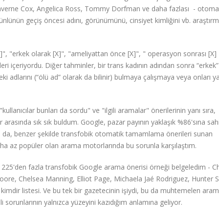
averne Cox, Angelica Ross, Tommy Dorfman ve daha fazlası - otoma
nlünün geçiş öncesi adını, görünümünü, cinsiyet kimliğini vb. araştır
", "erkek olarak [X]", "ameliyattan önce [X]", " operasyon sonrası [X] 
eri içeriyordu. Diğer tahminler, bir trans kadının adından sonra “erkek”
i adlarını (“ölü ad” olarak da bilinir) bulmaya çalışmaya veya onları ya
ullanıcılar bunları da sordu" ve "ilgili aramalar" önerilerinin yanı sıra,
r arasında sık sık buldum. Google, pazar payının yaklaşık %86'sına sah
sa da, benzer şekilde transfobik otomatik tamamlama önerileri sunan
ha az popüler olan arama motorlarında bu sorunla karşılaştım.
n 225'den fazla transfobik Google arama önerisi örneği belgeledim - C
ore, Chelsea Manning, Elliot Page, Michaela Jaé Rodriguez, Hunter 
m kimdir listesi. Ve bu tek bir gazetecinin işiydi, bu da muhtemelen ara
li sorunlarının yalnızca yüzeyini kazıdığım anlamına geliyor.