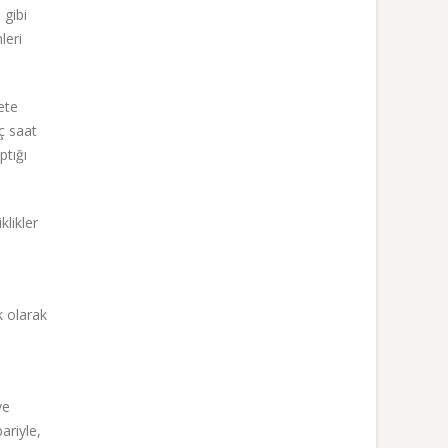
 gibi
leri
ete
aç saat
ptığı
likler
k olarak
ve
bariyle,