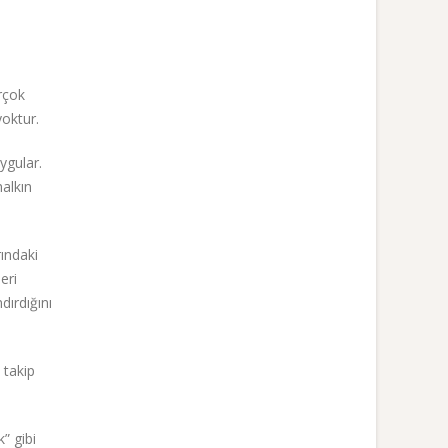
rçok
yoktur.
ygular.
halkın
ındaki
eri
dırdığını
 takip
” gibi