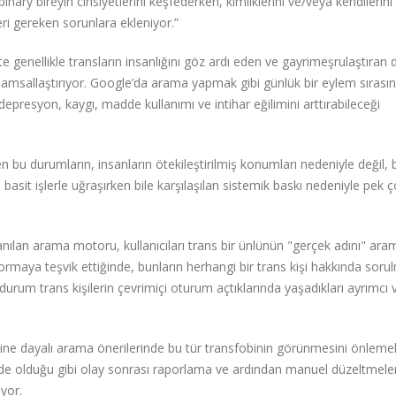
nary bireyin cinsiyetlerini keşfederken, kimliklerini ve/veya kendilerini
ri gereken sorunlara ekleniyor.”
te genellikle transların insanlığını göz ardı eden ve gayrimeşrulaştıran
ağlamsallaştırıyor. Google’da arama yapmak gibi günlük bir eylem sırası
epresyon, kaygı, madde kullanımı ve intihar eğilimini arttırabileceği
 bu durumların, insanların ötekileştirilmiş konumları nedeniyle değil, b
asit işlerle uğraşırken bile karşılaşılan sistemik baskı nedeniyle pek 
anılan arama motoru, kullanıcıları trans bir ünlünün "gerçek adını" ar
 sormaya teşvik ettiğinde, bunların herhangi bir trans kişi hakkında sor
rum trans kişilerin çevrimiçi oturum açtıklarında yaşadıkları ayrımcı 
e dayalı arama önerilerinde bu tür transfobinin görünmesini önlemek
ede olduğu gibi olay sonrası raporlama ve ardından manuel düzeltmele
ıyor.