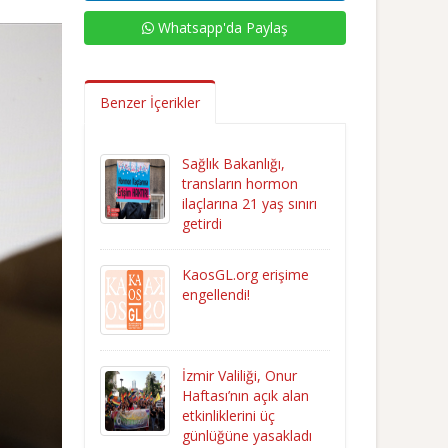
Whatsapp'da Paylaş
Benzer İçerikler
Sağlık Bakanlığı,
transların hormon
ilaçlarına 21 yaş sınırı
getirdi
KaosGL.org erişime
engellendi!
İzmir Valiliği, Onur
Haftası’nın açık alan
etkinliklerini üç
günlüğüne yasakladı