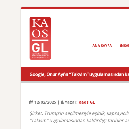
ANA SAYFA
INSA
Google, Onur Ayı’nı “Takvim” uygulamasından ka
12/02/2025 |
Yazar:
Kaos GL
Şirket, Trump’ın seçilmesiyle eşitlik, kapsayıcı
"Takvim" uygulamasından kaldırdığı tarihler ara