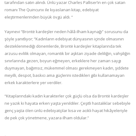
tarafından satın alındı. Ünlü yazar Charles Palliser’in en çok satan
romanı The Quincunx ile kıyaslanan kitap, edebiyat
eleştirmenlerinden büyük övgü aldı. “
Yayınevi “Brontë kardeşler neden hâlâ ilham kaynağı” sorusunu da
şöyle yanıtlıyor; “Kadınların edebiyat dünyasının içinde olmasının
desteklenmediği dönemlerde, Brontë kardeşler kitaplarında tek
arzusu evlilik olmayan, romantik bir aşktan ziyade deliliğin, vahşiliğin
sınırlarında gezen, boyun eğmeyen, erkeklere her zaman saygı
duymayan, bağımsız, mükemmel olması gerekmeyen kadın, şiddete
meyilli, despot, baskıcı ama güçlerini istedikleri gibi kullanamayan
erkek karakterlere yer verdiler.
“Kitaplarındaki kadın karakterler çok güçlü olsa da Brontë kardeşler
ne yazık ki hayata erken yaşta yenildiler. Çeşitli hastalıklar sebebiyle
genç yaşta ölen ünlü edebiyatçılar kısa ve acıklı hayat hikâyeleriyle
de pek çok yönetmene, yazara ilham oldular.”