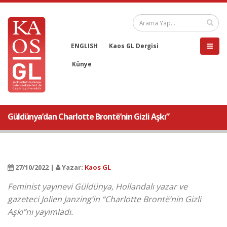
ENGLISH
Kaos GL Dergisi
Künye
Güldünya’dan Charlotte Brontë’nin Gizli Aşkı”
27/10/2022 |
Yazar:
Kaos GL
Feminist yayınevi Güldünya, Hollandalı yazar ve
gazeteci Jolien Janzing’in “Charlotte Brontë’nin Gizli
Aşkı”nı yayımladı.