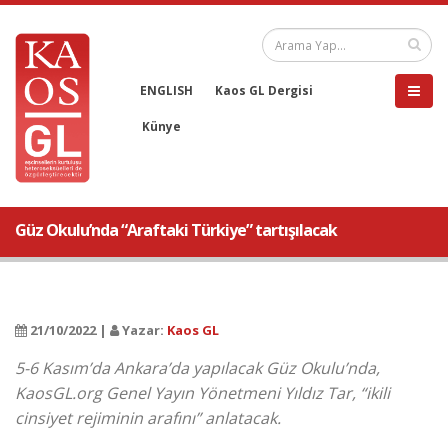
ENGLISH
Kaos GL Dergisi
Künye
Güz Okulu’nda “Araftaki Türkiye” tartışılacak
21/10/2022 |
Yazar:
Kaos GL
5-6 Kasım’da Ankara’da yapılacak Güz Okulu’nda,
KaosGL.org Genel Yayın Yönetmeni Yıldız Tar, “ikili
cinsiyet rejiminin arafını” anlatacak.