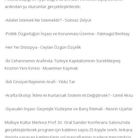
ardından şu oturumlar gerçekleştirilecek:
-Adalet İstemek Ne İstemektir? - Solmaz Zelyut
-Politik Özgürlüğün İnşası ve Korunması Üzerine - Fatmagül Berktay
-Her Yer Distopya - Ceylan Özgün Özçelik
-İki Cehennemin Arafında: Türkiye Kapitalizminin Süreklileşmiş
Krizinin Yeni Evresi - Muammer Kaymak
-İkili Cinsiyet Rejiminin Arafı - Yıldız Tar
-Arafta Ekoloji: İklimi mi Kurtarsak Sistemi mi Değiştirsek? - Cemil Aksu
-Siyasalın İnşası: Geçmişle Yüzleşme ve Barış İhtimali - Nesrin Uçarlar
Mülkiye Kültür Merkezi Prof. Dr. Oral Sander Konferans Salonu’nda
gerçekleştirilecek program için katılımcı sayısı 25 kişiyle sınırlı. Ankara
dışında yaşayan katılımcıların yol masraflarının (sadece tren/otobüs