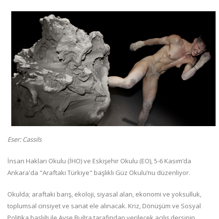
Eser: Cassils
İnsan Hakları Okulu (İHO) ve Eskişehir Okulu (EO), 5-6 Kasım’da
Ankara'da "Araftaki Türkiye" başlıklı Güz Okulu’nu düzenliyor.
Okulda; araftaki barış, ekoloji, siyasal alan, ekonomi ve yoksulluk,
toplumsal cinsiyet ve sanat ele alınacak. Kriz, Dönüşüm ve Sosyal
Politika başlığı ile Ayşe Buğra tarafından verilecek açılış dersinin