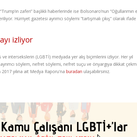
“Trump’ın zaferi” başlıklı haberlerinde ise Bolsonaro’nun “Oğullarımın 
liyor. Hürriyet gazetesi ayrımcı söylemi ”tartışmalı çıkış” olarak ifad
yı izliyor
 ve intersekslerin (LGBTİ) medyada yer alış biçimlerini izliyor. Her yıl
 ayrımcı söylem, nefret söylemi, nefret suçu ve önyargıya dikkat çek
n 2017 yılına ait Medya Raporu'na
buradan
ulaşabilirsiniz.