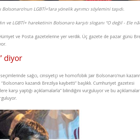
 Bolsonaro’nun LGBTİ+’lara yönelik ayrımcı söylemini taşıdı.
dın ve LGBTİ+ hareketinin Bolsonaro karşıtı
sloganı “O değil - Ele nã
riyet ve Posta gazetelerine yer verdik. Üç gazete de pazar günü Bre
yor.
” diyor
seçimlerinde sağcı, cinsiyetçi ve homofobik Jair Bolsonaro’nun kaza
Bolsonaro kazandı Brezilya kaybetti” başlıklı. Cumhuriyet gazetesi
lere karşı yaptığı açıklamalarla” bilindiğini vurguluyor ve bu açıklamala
rguluyor.