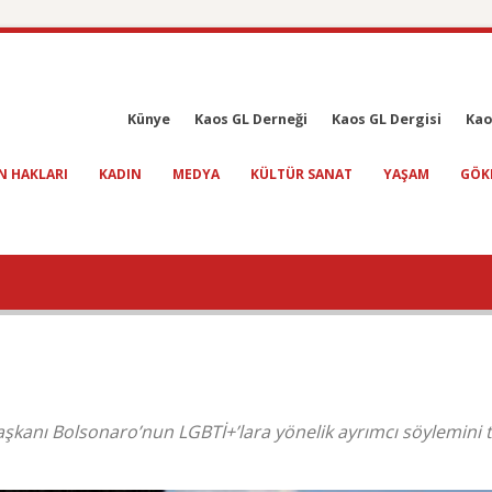
Künye
Kaos GL Derneği
Kaos GL Dergisi
Kao
N HAKLARI
KADIN
MEDYA
KÜLTÜR SANAT
YAŞAM
GÖK
şkanı Bolsonaro’nun LGBTİ+’lara yönelik ayrımcı söylemini t