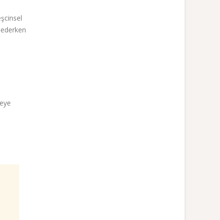
eşcinsel
e ederken
meye