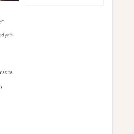
o”
zilya’da
nmasına
ra