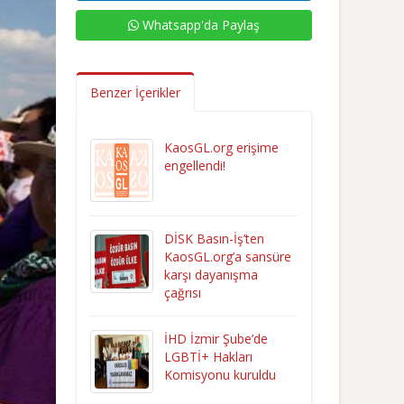
Whatsapp'da Paylaş
Benzer İçerikler
KaosGL.org erişime
engellendi!
DİSK Basın-İş’ten
KaosGL.org’a sansüre
karşı dayanışma
çağrısı
İHD İzmir Şube’de
LGBTİ+ Hakları
Komisyonu kuruldu