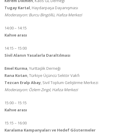
Kerem Dikmen
, Kaos GL Derneği
Tugay Kartal
, Haydarpaşa Dayanışması
Moderasyon: Burcu Bingöllü, Hafıza Merkezi
14:00 – 14:15
Kahve arası
14:15 – 15:00
Sivil Alanın Yasalarla Daraltılması
Emel Kurma
, Yurttaşlık Derneği
Rana Kotan
, Türkiye Üçüncü Sektör Vakfı
Tezcan Eralp Abay
, Sivil Toplum Geliştirme Merkezi
Moderasyon: Özlem Zıngıl, Hafıza Merkezi
15:00 – 15:15
Kahve arası
15:15 – 16:00
Karalama Kampanyaları ve Hedef Göstermeler