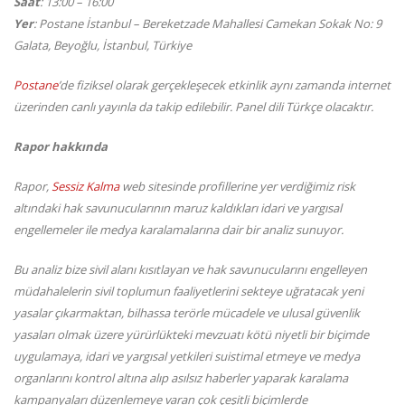
Saat
: 13:00 – 16:00
Yer
: Postane İstanbul – Bereketzade Mahallesi Camekan Sokak No: 9
Galata, Beyoğlu, İstanbul, Türkiye
Postane
’de fiziksel olarak gerçekleşecek etkinlik aynı zamanda internet
üzerinden canlı yayınla da takip edilebilir. Panel dili Türkçe olacaktır.
Rapor hakkında
Rapor,
Sessiz Kalma
web sitesinde profillerine yer verdiğimiz risk
altındaki hak savunucularının maruz kaldıkları idari ve yargısal
engellemeler ile medya karalamalarına dair bir analiz sunuyor.
Bu analiz bize sivil alanı kısıtlayan ve hak savunucularını engelleyen
müdahalelerin sivil toplumun faaliyetlerini sekteye uğratacak yeni
yasalar çıkarmaktan, bilhassa terörle mücadele ve ulusal güvenlik
yasaları olmak üzere yürürlükteki mevzuatı kötü niyetli bir biçimde
uygulamaya, idari ve yargısal yetkileri suistimal etmeye ve medya
organlarını kontrol altına alıp asılsız haberler yaparak karalama
kampanyaları düzenlemeye varan çok çeşitli biçimlerde