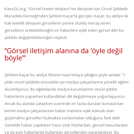
KaosGL.org, “Görsel Üretim Atölyesi”nin detayları için Cinsel Şiddetle
Mücadele Derneği’nden Şehlem Kaçar’la görüştü. Kaçar, bu atölye ile
hak temelli olmayan görsellerin yerine olumlu mesaj veren
görsellerin üretilebileceğini ve haberlere eşlik eden görsel dilin bu
şekilde değiştirilebileceğini söyledi.
“Görsel iletişim alanına da ‘öyle değil
böyle’”
Şehlem Kaçar bu atölye fikrinin nasıl ortaya çıktığını şöyle anlattı: “1
yıldır cinsel şiddetle mücadele için medya çalışanlarına yönelik eğitim
düzenliyoruz. Bu eğitimlerde medya kurumlarının cinsel şiddet
haberlerini yaparken kullandıkları dili değiştirmeye yoğunlaşıyoruz.
Ancak bu alanda çalışırken üzerinde en fazla durulan konulardan
birinin medya çalışanlarının haber metnine eşlik edecek olan
güçlendirici görselleri bulmakta zorlanmaları olduğunu fark ettik.
Genelde haber yapılırken hazır-stok fotolardan, görsel havuzlardan
ya da eski haberlerde kullanılan görsellerden yararlanılıyor. Bu