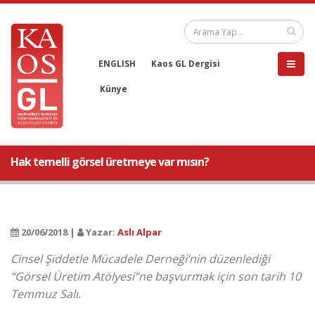
ENGLISH
Kaos GL Dergisi
Künye
Hak temelli görsel üretmeye var mısın?
20/06/2018 |
Yazar:
Aslı Alpar
Cinsel Şiddetle Mücadele Derneği’nin düzenlediği
“Görsel Üretim Atölyesi”ne başvurmak için son tarih 10
Temmuz Salı.