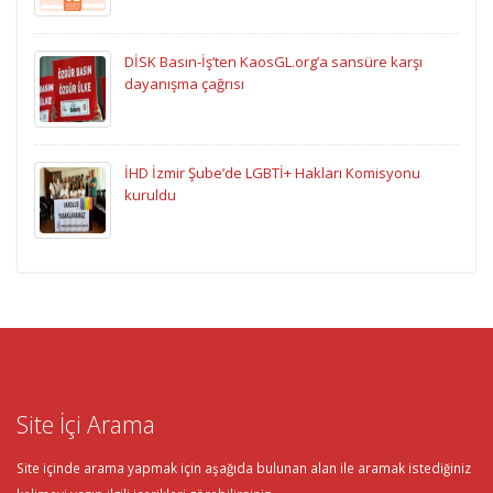
DİSK Basın-İş’ten KaosGL.org’a sansüre karşı
dayanışma çağrısı
İHD İzmir Şube’de LGBTİ+ Hakları Komisyonu
kuruldu
Site İçi Arama
Site içinde arama yapmak için aşağıda bulunan alan ile aramak istediğiniz