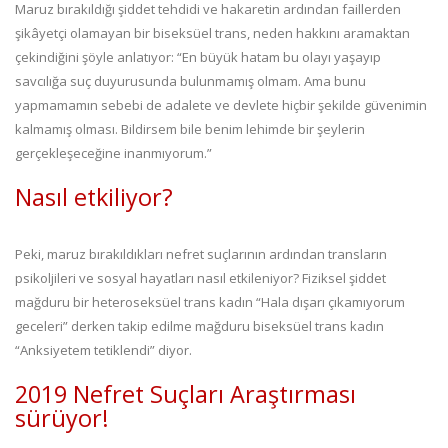
Maruz bırakıldığı şiddet tehdidi ve hakaretin ardından faillerden
şikâyetçi olamayan bir biseksüel trans, neden hakkını aramaktan
çekindiğini şöyle anlatıyor: “En büyük hatam bu olayı yaşayıp
savcılığa suç duyurusunda bulunmamış olmam. Ama bunu
yapmamamın sebebi de adalete ve devlete hiçbir şekilde güvenimin
kalmamış olması. Bildirsem bile benim lehimde bir şeylerin
gerçekleşeceğine inanmıyorum.”
Nasıl etkiliyor?
Peki, maruz bırakıldıkları nefret suçlarının ardından transların
psikoljileri ve sosyal hayatları nasıl etkileniyor? Fiziksel şiddet
mağduru bir heteroseksüel trans kadın “Hala dışarı çıkamıyorum
geceleri” derken takip edilme mağduru biseksüel trans kadın
“Anksiyetem tetiklendi” diyor.
2019 Nefret Suçları Araştırması
sürüyor!