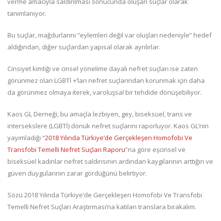
verme amacıyla saldırılması sonucunda oluşan suçlar olarak
tanımlanıyor.
Bu suçlar, mağdurlarını “eylemleri değil var oluşları nedeniyle” hedef
aldığından, diğer suçlardan yapısal olarak ayrılırlar.
Cinsiyet kimliği ve cinsel yönelime dayalı nefret suçları ise zaten
görünmez olan LGBTİ +’ları nefret suçlarından korunmak için daha
da görünmez olmaya iterek, varoluşsal bir tehdide dönüşebiliyor.
Kaos GL Derneği, bu amaçla lezbiyen, gey, biseksüel, trans ve
intersekslere (LGBTİ) dönük nefret suçlarını raporluyor. Kaos GL’nin
yayımladığı “
2018 Yılında Türkiye’de Gerçekleşen Homofobi Ve
Transfobi Temelli Nefret Suçları Raporu
”na göre eşcinsel ve
biseksüel kadınlar nefret saldırısının ardından kaygılarının arttığın ve
güven duygularının zarar gördüğünü belirtiyor.
Sözü 2018 Yılında Türkiye’de Gerçekleşen Homofobi Ve Transfobi
Temelli Nefret Suçları Araştırması’na katılan translara bırakalım.