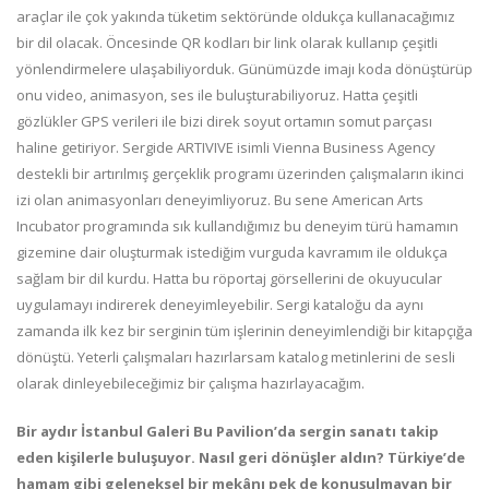
araçlar ile çok yakında tüketim sektöründe oldukça kullanacağımız
bir dil olacak. Öncesinde QR kodları bir link olarak kullanıp çeşitli
yönlendirmelere ulaşabiliyorduk. Günümüzde imajı koda dönüştürüp
onu video, animasyon, ses ile buluşturabiliyoruz. Hatta çeşitli
gözlükler GPS verileri ile bizi direk soyut ortamın somut parçası
haline getiriyor. Sergide ARTIVIVE isimli Vienna Business Agency
destekli bir artırılmış gerçeklik programı üzerinden çalışmaların ikinci
izi olan animasyonları deneyimliyoruz. Bu sene American Arts
Incubator programında sık kullandığımız bu deneyim türü hamamın
gizemine dair oluşturmak istediğim vurguda kavramım ile oldukça
sağlam bir dil kurdu. Hatta bu röportaj görsellerini de okuyucular
uygulamayı indirerek deneyimleyebilir. Sergi kataloğu da aynı
zamanda ilk kez bir serginin tüm işlerinin deneyimlendiği bir kitapçığa
dönüştü. Yeterli çalışmaları hazırlarsam katalog metinlerini de sesli
olarak dinleyebileceğimiz bir çalışma hazırlayacağım.
Bir aydır İstanbul Galeri Bu Pavilion’da sergin sanatı takip
eden kişilerle buluşuyor. Nasıl geri dönüşler aldın? Türkiye’de
hamam gibi geleneksel bir mekânı pek de konuşulmayan bir