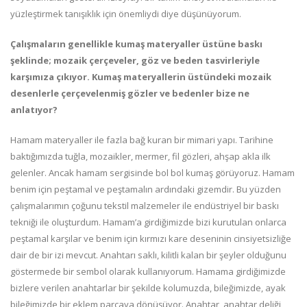
yüzleştirmek tanışıklık için önemliydi diye düşünüyorum.
Çalışmaların genellikle kumaş materyaller üstüne baskı
şeklinde; mozaik çerçeveler, göz ve beden tasvirleriyle
karşımıza çıkıyor. Kumaş materyallerin üstündeki mozaik
desenlerle çerçevelenmiş gözler ve bedenler bize ne
anlatıyor?
Hamam materyaller ile fazla bağ kuran bir mimari yapı. Tarihine
baktığımızda tuğla, mozaikler, mermer, fil gözleri, ahşap akla ilk
gelenler. Ancak hamam sergisinde bol bol kumaş görüyoruz. Hamam
benim için peştamal ve peştamalın ardındaki gizemdir. Bu yüzden
çalışmalarımın çoğunu tekstil malzemeler ile endüstriyel bir baskı
tekniği ile oluşturdum. Hamam’a girdiğimizde bizi kurutulan onlarca
peştamal karşılar ve benim için kırmızı kare deseninin cinsiyetsizliğe
dair de bir izi mevcut. Anahtarı saklı, kilitli kalan bir şeyler olduğunu
göstermede bir sembol olarak kullanıyorum. Hamama girdiğimizde
bizlere verilen anahtarlar bir şekilde kolumuzda, bileğimizde, ayak
bileğimizde bir eklem parçaya dönüşüyor. Anahtar, anahtar deliği