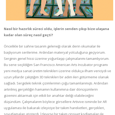
Nasıl bir hazırlık süreci oldu, işlerin senden çıkıp bize ulaşana
kadar olan süreç nasıl geçti?
Öncelikle bir sahne tasarım geleneği olarak derin okumalar ile
başlıyorum serilerime. Ardından materyal yolculuğuna geçiyorum.
Serginin genel hissi üzerine yoğunlaşıp çalışmalarımı tamamlıyorum.
Bu sene seçildiğim San Francisco American Arts Incubator programı
yeni medya sanat üretim teknikleri üzerine oldukça ilham vericiydi ve
uzun yıllardır çalıştığım 3D teknikleri bir adım ileri götürmeme olanak
sağladı. Sergideki teknik çizimlerimin çoğu tamamlanmıştı. Ardından
artırılmış gerçekliğin hamamın kullanımına dair dönüşümlerin
gizemini aktarmak için etkili bir anahtar deliği olabileceğini
düşündüm. Çalışmalarım böylece görsellere Artivive isminde bir AR
uygulaması ile bakarak izleyiciye bir takım hareketleri, gerçekleri,
soyutlamaları gösterdi. İzleyiciyi bir takım cinsiyet kodlamaları ile