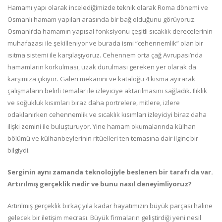
Hamamı yapı olarak incelediğimizde teknik olarak Roma dönemi ve
Osmanlı hamam yapıları arasında bir bağ olduğunu görüyoruz.
Osmanlı’da hamamın yapısal fonksiyonu çeşitli sıcaklık derecelerinin
muhafazası ile şekilleniyor ve burada ismi “cehennemlik” olan bir
ısıtma sistemi ile karşılaşıyoruz. Cehennem orta çağ Avrupası’nda
hamamların korkulması, uzak durulması gereken yer olarak da
karşımıza çıkıyor. Galeri mekanını ve kataloğu 4 kısma ayırarak
çalışmaların belirli temalar ile izleyiciye aktarılmasını sağladık. Ilıklık
ve soğukluk kısımları biraz daha portrelere, mitlere, izlere
odaklanırken cehennemlik ve sıcaklık kısımları izleyiciyi biraz daha
ilişki zemini ile buluşturuyor. Yine hamam okumalarında külhan
bölümü ve külhanbeylerinin ritüelleri ten temasına dair ilginç bir
bilgiydi.
Serginin aynı zamanda teknolojiyle beslenen bir tarafı da var.
Artırılmış gerçeklik nedir ve bunu nasıl deneyimliyoruz?
Artırılmış gerçeklik birkaç yıla kadar hayatımızın büyük parçası haline
gelecek bir iletişim mecrası. Büyük firmaların geliştirdiği yeni nesil