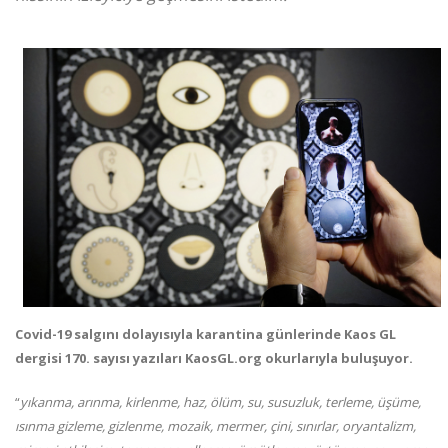
Covid-19 salgını dolayısıyla karantina günlerinde Kaos GL
dergisi 170. sayısı yazıları KaosGL.org okurlarıyla buluşuyor.
“
yıkanma, arınma, kirlenme, haz, ölüm, su, susuzluk, terleme, üşüme,
ısınma gizleme, gizlenme,
mozaik, mermer, çini, sınırlar, oryantalizm,