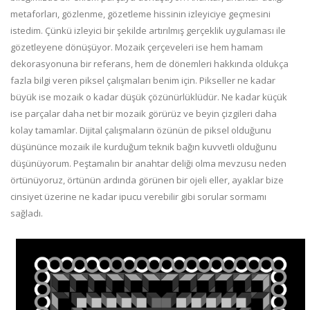
metaforları, gözlenme, gözetleme hissinin izleyiciye geçmesini
istedim. Çünkü izleyici bir şekilde artırılmış gerçeklik uygulaması ile
gözetleyene dönüşüyor. Mozaik çerçeveleri ise hem hamam
dekorasyonuna bir referans, hem de dönemleri hakkında oldukça
fazla bilgi veren piksel çalışmaları benim için. Pikseller ne kadar
büyük ise mozaik o kadar düşük çözünürlüklüdür. Ne kadar küçük
ise parçalar daha net bir mozaik görürüz ve beyin çizgileri daha
kolay tamamlar. Dijital çalışmaların özünün de piksel olduğunu
düşününce mozaik ile kurduğum teknik bağın kuvvetli olduğunu
düşünüyorum. Peştamalın bir anahtar deliği olma mevzusu neden
örtünüyoruz, örtünün ardında görünen bir ojeli eller, ayaklar bize
cinsiyet üzerine ne kadar ipucu verebilir gibi sorular sormamı
sağladı.