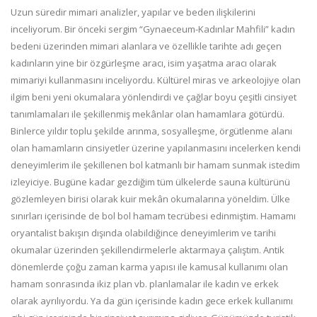
Uzun süredir mimari analizler, yapılar ve beden ilişkilerini
inceliyorum. Bir önceki sergim “Gynaeceum-Kadınlar Mahfili” kadın
bedeni üzerinden mimari alanlara ve özellikle tarihte adı geçen
kadınların yine bir özgürleşme aracı, isim yaşatma aracı olarak
mimariyi kullanmasını inceliyordu. Kültürel miras ve arkeolojiye olan
ilgim beni yeni okumalara yönlendirdi ve çağlar boyu çeşitli cinsiyet
tanımlamaları ile şekillenmiş mekânlar olan hamamlara götürdü.
Binlerce yıldır toplu şekilde arınma, sosyalleşme, örgütlenme alanı
olan hamamların cinsiyetler üzerine yapılanmasını incelerken kendi
deneyimlerim ile şekillenen bol katmanlı bir hamam sunmak istedim
izleyiciye. Bugüne kadar gezdiğim tüm ülkelerde sauna kültürünü
gözlemleyen birisi olarak kuir mekân okumalarına yöneldim. Ülke
sınırları içerisinde de bol bol hamam tecrübesi edinmiştim. Hamamı
oryantalist bakışın dışında olabildiğince deneyimlerim ve tarihi
okumalar üzerinden şekillendirmelerle aktarmaya çalıştım. Antik
dönemlerde çoğu zaman karma yapısı ile kamusal kullanımı olan
hamam sonrasında ikiz plan vb. planlamalar ile kadın ve erkek
olarak ayrılıyordu. Ya da gün içerisinde kadın gece erkek kullanımı