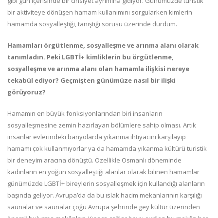
gibi gün içerisinde bir cinsiyet ayrımına gidiyor. Günümüzde turistik
bir aktiviteye dönüşen hamam kullanımını sorgularken kimlerin
hamamda sosyalleştiği, tanıştığı sorusu üzerinde durdum.
Hamamları örgütlenme, sosyalleşme ve arınma alanı olarak
tanımladın. Peki LGBTİ+ kimliklerin bu örgütlenme,
sosyalleşme ve arınma alanı olan hamamla ilişkisi nereye
tekabül ediyor? Geçmişten günümüze nasıl bir ilişki
görüyoruz?
Hamamın en büyük fonksiyonlarından biri insanların
sosyalleşmesine zemin hazırlayan bölümlere sahip olması. Artık
insanlar evlerindeki banyolarda yıkanma ihtiyacını karşılayıp
hamamı çok kullanmıyorlar ya da hamamda yıkanma kültürü turistik
bir deneyim aracına dönüştü. Özellikle Osmanlı döneminde
kadınların en yoğun sosyalleştiği alanlar olarak bilinen hamamlar
günümüzde LGBTİ+ bireylerin sosyalleşmek için kullandığı alanların
başında geliyor. Avrupa’da da bu ıslak hacim mekanlarının karşılığı
saunalar ve saunalar çoğu Avrupa şehrinde gey kültür üzerinden