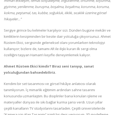
mimari etkileşim, temas sosyalleşme, örgütlenme,
örtünme, soyunma,
giyinme, yenilenme, buruşma, boşalma, boşaltma, korunma, koruma,
kokma,
peştamal, tas, kubbe, soğukluk, ılıklık, sıcaklık üzerine görsel
hikayeler…”
Sergiye girince bu kelimeler karşılıyor sizi. Dünden bugüne mekân ve
kimliklerin kesişiminden bir kesite dair yolculuğa çıkıyorsunuz. Ahmet
Rüstem Ekici, sergisinde geleneksel olanı yorumlarken teknolojiyi
kullanıyor; bizlere de, tamamı AR ile ilişki kuran ilk sergi olma
özelliğini taşıyan Hamam’ı keyifle deneyimlemek kalıyor.
Ahmet Rüstem Ekici kimdir? Biraz seni tanıyıp, sanat
yolculuğundan bahsedebiliriz.
Kendimi bir set tasarımcısı ve görsel hikâye anlatıcısı olarak
tanımlıyorum. İç mimarlık eğitimim ardından sahne tasarımı
konusunda uzmanlaştım. Bu disiplinler bana konuları işleme ve
materyaller dünyası ile sıkı bağlar kurma şansı verdi. Uzun yıllar
çeşitli kanalların TV stüdyolarını tasarladım. Çeşitli üniversitelerde
“Kamera için Alan Tasarımı” isimli bir ders veriyorum. 3D modelleme