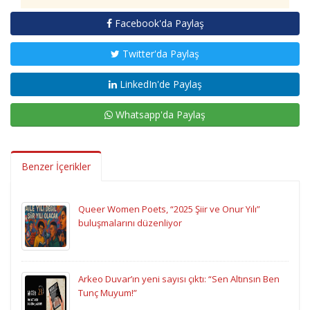
Facebook'da Paylaş
Twitter'da Paylaş
LinkedIn'de Paylaş
Whatsapp'da Paylaş
Benzer İçerikler
Queer Women Poets, “2025 Şiir ve Onur Yılı”
buluşmalarını düzenliyor
Arkeo Duvar’ın yeni sayısı çıktı: “Sen Altınsın Ben
Tunç Muyum!”