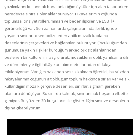
yazılımlarını kullanmak bana anlattığım öyküler için alan tasarlarken
neredeyse sınırsız olanaklar sunuyor. Hikayelerimin çoğunda
toplumsal cinsiyet rolleri, mimari ve beden ilişkileri ve LGBTİ+
görünürlüğü var. Son zamanlarda çalışmalarımda, birlik içinde
yaşama sınırlarını sembolize eden antik mozaik kaplama
desenlerinin çerçeveleri ve bağlantıları bulunuyor. Çocukluğumdan
günümüze yakın ilişkiler kurduğum arkeolojik sit alanlarından
beslenen bir kültürel mirasçı olarak; mozaiklerin optik yanılsama dili
ve dönemleriyle ilgili hikâye anlatım metotlarından oldukça
etkileniyorum. Varlığım hakkında sessiz kalmam öğretildi, bu yüzden
hikayelerimin çoğunun ait olduğum toplum hakkında sırları var ve sık
kullandığım mozaik çerçeve desenleri, sınırlar, sığmam gereken
alanlara dönüşüyor. Bu sınırda kalmak, sınırlanmak hoşuma elbette
gitmiyor. Bu yüzden 3D kurgularım ile gösterdiğim sınır ve desenlerin
dışına çıkabiliyorum.