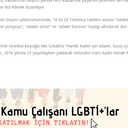
ç Katliamı’nın beşinci yılında hem katliamda yaşamını yitirenleri anm
r dizi etkinlik düzenliyor.
mın beşinci yıldönümününde, 10 ila 20 Temmuz tarihleri arasını “Adale
 yürüyüşü”, “adalet zinciri” ve “adalet kürsüsü” başlığı altında bir dizi e
’de İstanbul Beyoğlu Mis Sokak’ta “Hande Kader için adalet, Suruç iç
r, 2016 yılında 23 yaşındayken yakılarak öldürülen trans kadın Hande K