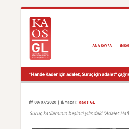
ANA SAYFA
INSA
“Hande Kader için adalet, Suruç için adalet” çağrıs
09/07/2020 |
Yazar:
Kaos GL
Suruç katliamının beşinci yılındaki “Adalet Ha