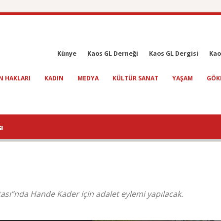
Künye
Kaos GL Derneği
Kaos GL Dergisi
Kao
N HAKLARI
KADIN
MEDYA
KÜLTÜR SANAT
YAŞAM
GÖK
ı
ftası”nda Hande Kader için adalet eylemi yapılacak.