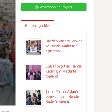
Whatsapp'da Paylaş
Benzer İçerikler
BM’den Wisam Sankari
ve Hande Kader için
açıklama
LGBTİ örgütleri Hande
Kader için Meclis’te
toplandı
Şener Yılmaz Aslan’ın
objektifinden: Hande
Kader’in direnişi