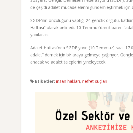
Sosyalist Gençlik Dernekleri Federasyonu (SGDF), Suru
de çeşitli adalet mücadelelerini gündemleştirmek için bi
SGDF’nin öncülüğünü yaptığı 24 gençlik örgütü, katlia
Haftası” olarak belirledi. 10 Temmuz’dan itibaren “adalet
yapılacak.
Adalet Haftası’nda SGDF yarın (10 Temmuz) saat 17.00
adalet” demek için bir araya gelmeye çağırıyor. Gençle
anacak ve adalet taleplerini yineleyecek.
Etiketler:
insan hakları
,
nefret suçları