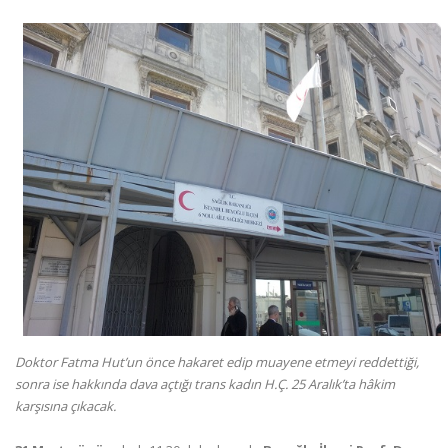
Doktor Fatma Hut’un önce hakaret edip muayene etmeyi reddettiği,
sonra ise hakkında dava açtığı trans kadın H.Ç. 25 Aralık’ta hâkim
karşısına çıkacak.