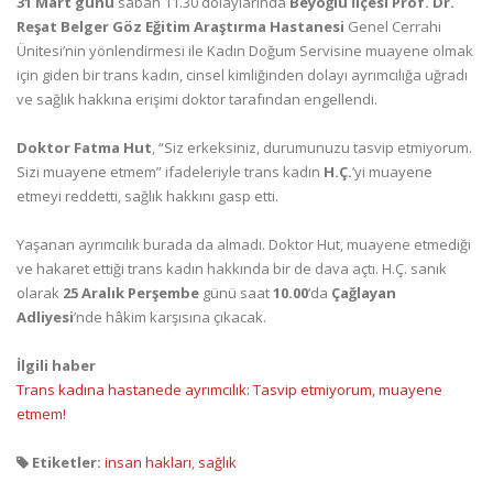
31 Mart günü
sabah 11.30 dolaylarında
Beyoğlu İlçesi Prof. Dr.
Reşat Belger Göz Eğitim Araştırma Hastanesi
Genel Cerrahi
Ünitesi’nin yönlendirmesi ile Kadın Doğum Servisine muayene olmak
için giden bir trans kadın, cinsel kimliğinden dolayı ayrımcılığa uğradı
ve sağlık hakkına erişimi doktor tarafından engellendi.
Doktor Fatma Hut
, “Siz erkeksiniz, durumunuzu tasvip etmiyorum.
Sizi muayene etmem” ifadeleriyle trans kadın
H.Ç.
’yi muayene
etmeyi reddetti, sağlık hakkını gasp etti.
Yaşanan ayrımcılık burada da almadı. Doktor Hut, muayene etmediği
ve hakaret ettiği trans kadın hakkında bir de dava açtı. H.Ç. sanık
olarak
25 Aralık Perşembe
günü saat
10.00
’da
Çağlayan
Adliyesi
’nde hâkim karşısına çıkacak.
İlgili haber
Trans kadına hastanede ayrımcılık: Tasvip etmiyorum, muayene
etmem!
Etiketler:
insan hakları
,
sağlık