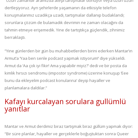
“Uzun zamandır aramızda ateşli tartışmalar dönüyor veya uzun uzun
dertleşiyoruz. Ayrı şehirlerde yaşamanın da etkisiyle telefon
konuşmalarımız uzadıkça uzadı, tartışmalar dallanıp budaklandı;
sorunlara çözüm de bulamadık devrimin ne zaman olacağını da
tahmin etmeye erişemedik. Yine de tartıştıkça güçlendik, zihnimiz
berraklaştı.
“Yine günlerden bir gün bu muhabbetlerden birini ederken Mantar’ın
Armut’a ‘Yaa ben senle podcast yapmak istiyorum!’ diye yükseldi.
Armut da ‘Aa çok iyi fikir! Ama yapabilir miyiz?’ dedi ve bir posta da
kimlik hırsızı sendromu (impostor syndrome) üzerine konuşup ‘Eee
bunu da ekleyelim podcast konularına’ deyip hayaller ve
planlamalara daldılar.”
Kafayı kurcalayan sorulara gullümlü
yanıtlar
Mantar ve Armut derdimiz biraz tartışmak biraz güllüm yapmak diyor:
“Bir süre planlar, hayaller ve gerçeklerle boğuştuktan sonra Queer