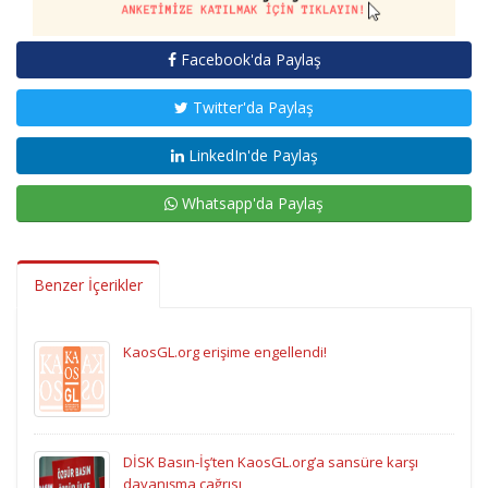
Facebook'da Paylaş
Twitter'da Paylaş
LinkedIn'de Paylaş
Whatsapp'da Paylaş
Benzer İçerikler
KaosGL.org erişime engellendi!
DİSK Basın-İş’ten KaosGL.org’a sansüre karşı
dayanışma çağrısı