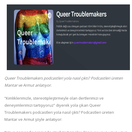
Queer Troublemakers podcastleri yola nasıl çıktı? Podcastleri üreten
Mantar ve Armut anlatıyor.
“Kimliklerimizle, stereotipleştirmeyle olan dertlerimizi ve
deneyimlerimizi tartışıyoruz” diyerek yola çıkan Queer
Troublemakers podcastleri yola nasıl çıktı? Podcastleri üreten
Mantar ve Armut şöyle anlatıyor: