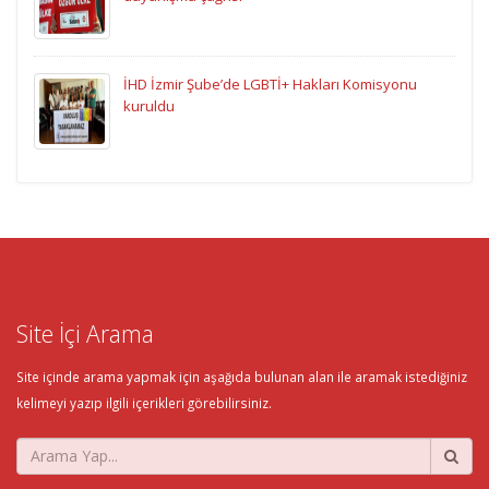
İHD İzmir Şube’de LGBTİ+ Hakları Komisyonu
kuruldu
Site İçi Arama
Site içinde arama yapmak için aşağıda bulunan alan ile aramak istediğiniz
kelimeyi yazıp ilgili içerikleri görebilirsiniz.