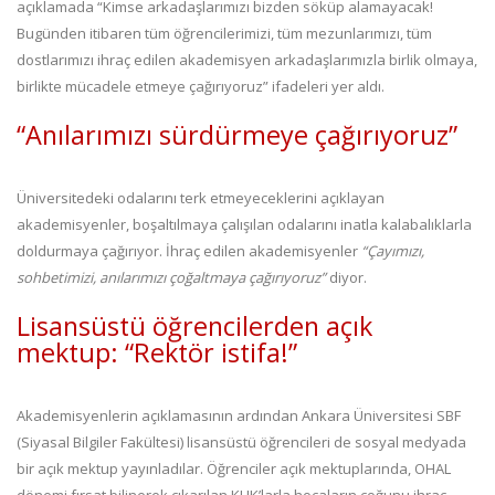
açıklamada “Kimse arkadaşlarımızı bizden söküp alamayacak!
Bugünden itibaren tüm öğrencilerimizi, tüm mezunlarımızı, tüm
dostlarımızı ihraç edilen akademisyen arkadaşlarımızla birlik olmaya,
birlikte mücadele etmeye çağırıyoruz” ifadeleri yer aldı.
“Anılarımızı sürdürmeye çağırıyoruz”
Üniversitedeki odalarını terk etmeyeceklerini açıklayan
akademisyenler, boşaltılmaya çalışılan odalarını inatla kalabalıklarla
doldurmaya çağırıyor. İhraç edilen akademisyenler
“Çayımızı,
sohbetimizi, anılarımızı çoğaltmaya çağırıyoruz”
diyor.
Lisansüstü öğrencilerden açık
mektup: “Rektör istifa!”
Akademisyenlerin açıklamasının ardından Ankara Üniversitesi SBF
(Siyasal Bilgiler Fakültesi) lisansüstü öğrencileri de sosyal medyada
bir açık mektup yayınladılar. Öğrenciler açık mektuplarında, OHAL
dönemi fırsat bilinerek çıkarılan KHK’larla hocaların çoğunu ihraç