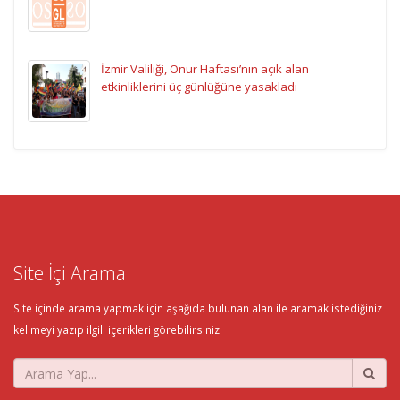
İzmir Valiliği, Onur Haftası’nın açık alan
etkinliklerini üç günlüğüne yasakladı
Site İçi Arama
Site içinde arama yapmak için aşağıda bulunan alan ile aramak istediğiniz
kelimeyi yazıp ilgili içerikleri görebilirsiniz.