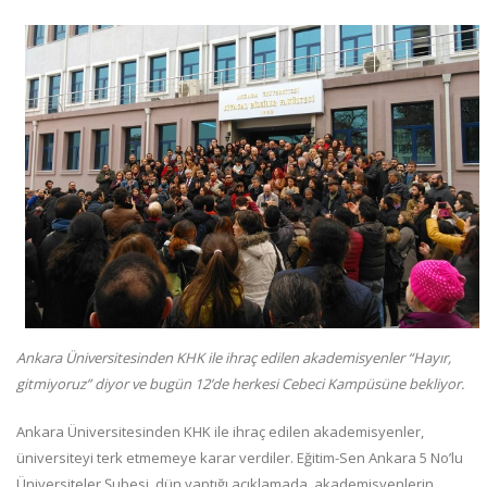
Ankara Üniversitesinden KHK ile ihraç edilen akademisyenler “Hayır,
gitmiyoruz” diyor ve bugün 12’de herkesi Cebeci Kampüsüne bekliyor.
Ankara Üniversitesinden KHK ile ihraç edilen akademisyenler,
üniversiteyi terk etmemeye karar verdiler. Eğitim-Sen Ankara 5 No’lu
Üniversiteler Şubesi, dün yaptığı açıklamada, akademisyenlerin