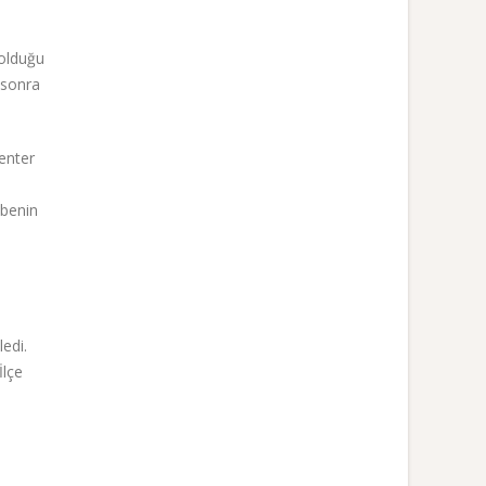
 olduğu
n sonra
enter
übenin
edi.
İlçe