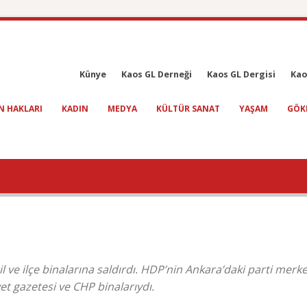
Künye
Kaos GL Derneği
Kaos GL Dergisi
Kao
N HAKLARI
KADIN
MEDYA
KÜLTÜR SANAT
YAŞAM
GÖK
l ve ilçe binalarına saldırdı. HDP’nin Ankara’daki parti merke
yet gazetesi ve CHP binalarıydı.