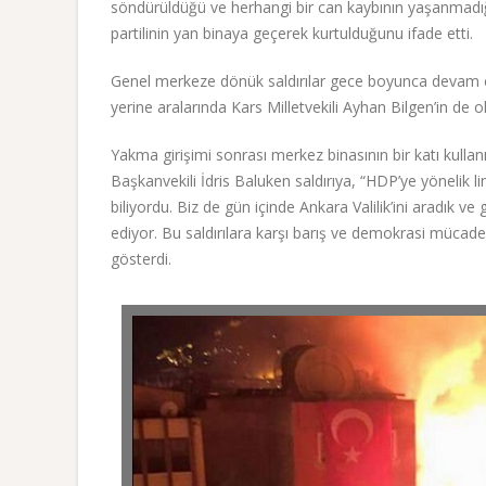
söndürüldüğü ve herhangi bir can kaybının yaşanmadığ
partilinin yan binaya geçerek kurtulduğunu ifade etti.
Genel merkeze dönük saldırılar gece boyunca devam eder
yerine aralarında Kars Milletvekili Ayhan Bilgen’in de ol
Yakma girişimi sonrası merkez binasının bir katı kull
Başkanvekili İdris Baluken saldırıya, “HDP’ye yönelik li
biliyordu. Biz de gün içinde Ankara Valilik’ini aradık v
ediyor. Bu saldırılara karşı barış ve demokrasi mücad
gösterdi.