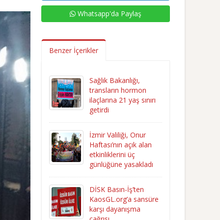
Whatsapp'da Paylaş
Benzer İçerikler
Sağlık Bakanlığı,
transların hormon
ilaçlarına 21 yaş sınırı
getirdi
İzmir Valiliği, Onur
Haftası’nın açık alan
etkinliklerini üç
günlüğüne yasakladı
DİSK Basın-İş’ten
KaosGL.org’a sansüre
karşı dayanışma
çağrısı