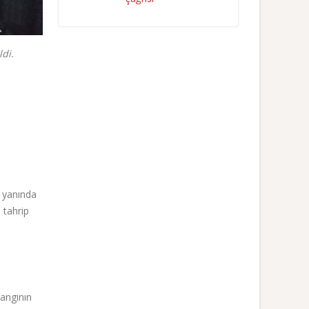
ldi.
r yanında
 tahrip
yangının