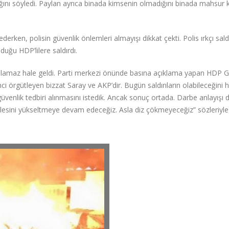
ını söyledi. Paylan ayrıca binada kimsenin olmadığını binada mahsur 
ken, polisin güvenlik önlemleri almayışı dikkat çekti. Polis ırkçı sald
duğu HDP’lilere saldırdı.
anılamaz hale geldi. Parti merkezi önünde basına açıklama yapan HDP 
nci örgütleyen bizzat Saray ve AKP’dir. Bugün saldırıların olabileceğini 
e güvenlik tedbiri alınmasını istedik. Ancak sonuç ortada. Darbe anlayış
elesini yükseltmeye devam edeceğiz. Asla diz çökmeyeceğiz” sözleriyle