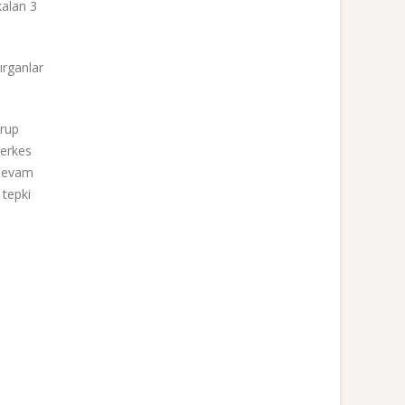
kalan 3
ırganlar
Grup
herkes
ı devam
 tepki