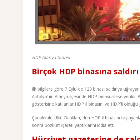
HDP Alanya binası
Birçok HDP binasına saldırı
İlk bilgilere göre 7 Eylül’de 128 binası saldırıya uğrayan
Antalya’nın Alanya ilçesinde HDP binası ateşe verildi.
gösterisine katılanlar HDP il binasını ve HDP'li olduğu g
Çanakkale Ülkü Ocakları, dün HDP il binasını taşlayanl
sonra bozkurt işareti yaptıklarını iddia etti.
Hürriyet gazetesine de sald