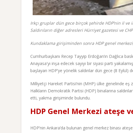
Irkçı gruplar dün gece birçok şehirde HDP’nin il ve i
Saldırıların diğer adresleri Hürriyet gazetesi ve CHP
Kundaklama girişiminden sonra HDP genel merkezi, 
Cumhurbaşkanı Recep Tayyip Erdoğan’ın Dağlıca baskınına
Anayasa'yı inşa edecek sayıyı bir siyasi parti yakalam
başlayan HDP’ye yönelik saldırılar dün gece (8 Eylül) d
Milliyetçi Hareket Partisi’nin (MHP) ülke genelinde eş 
Halkların Demokratik Partisi (HDP) binalarına saldırılar
etti, yakma girişiminde bulundu.
HDP Genel Merkezi ateşe ve
HDP’nin Ankara’da bulunan genel merkez binası ateşe v