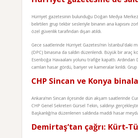
Hürriyet gazetesinin bulunduğu Doğan Medya Merkezi’ne
belirtilen grup tekbir sesleriyle binanın ana kapısını z
özel güvenlik tarafından dışarı atıldı.
Gece saatlerinde Hürriyet Gazetesi’nin İstanbul'dak
(DPC) binasına da saldırı düzenlendi. Büyük bir araç 
Esenboğa Havaalanı yolunu trafiğe kapattı. Ardından DP
camları hasar gördü, bariyer ve kameralar kırıldı. Grup
CHP Sincan ve Konya binalar
Ankara’nın Sincan ilçesinde dün akşam saatlerinde Cumhu
CHP Genel Sekreteri Gürsel Tekin, saldırıyı gerçekleşti
Başkanlığı’na düzenlenen saldırıda maddi hasar meydana
Demirtaş’tan çağrı: Kürt-Tür