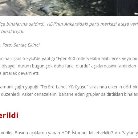
lçe binalarına saldırdı. HDP’nin Ankara’daki parti merkezi ateşe veri
 binalarıydı.
Foto: Sertaç Ekinci
 ilişkin 6 Eylül’de yaptığı “Eğer 400 milletvekilini alabilecek veya bir
ış olsaydı, durum bugün çok daha farklı olurdu” açıklamasının ardından
e artarak devam etti.
zamanlı çağrı yaptığı “Teröre Lanet Yürüyüşü” sırasında ülkenin dört bi
 düzenledi. Asker cenazelerini bahane eden gruplar saldırdıkları binaları
rildi
erildi. Basına açıklama yapan HDP İstanbul Milletvekili Garo Paylan 