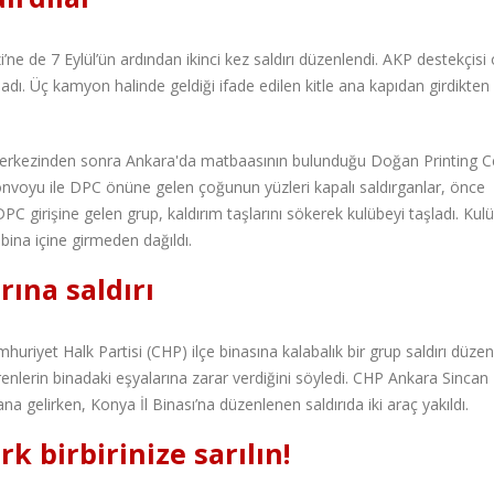
 de 7 Eylül’ün ardından ikinci kez saldırı düzenlendi. AKP destekçisi
orladı. Üç kamyon halinde geldiği ifade edilen kitle ana kapıdan girdikte
i merkezinden sonra Ankara'da matbaasının bulunduğu Doğan Printing C
konvoyu ile DPC önüne gelen çoğunun yüzleri kapalı saldırganlar, önce
C girişine gelen grup, kaldırım taşlarını sökerek kulübeyi taşladı. Kul
 bina içine girmeden dağıldı.
ına saldırı
riyet Halk Partisi (CHP) ilçe binasına kalabalık bir grup saldırı düzenl
renlerin binadaki eşyalarına zarar verdiğini söyledi. CHP Ankara Sincan 
 gelirken, Konya İl Binası’na düzenlenen saldırıda iki araç yakıldı.
k birbirinize sarılın!