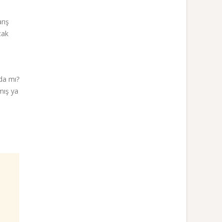
arış
cak
da mı?
pmış ya