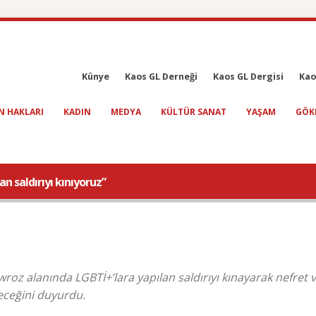
Künye
Kaos GL Derneği
Kaos GL Dergisi
Kao
N HAKLARI
KADIN
MEDYA
KÜLTÜR SANAT
YAŞAM
GÖK
 saldırıyı kınıyoruz”
wroz alanında LGBTİ+’lara yapılan saldırıyı kınayarak nefret 
yeceğini duyurdu.