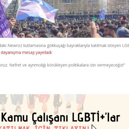
r’daki Newroz kutlamasına gökkuşağı bayraklarıyla katılmak isteyen LG
n
dayanışma mesajı yayınladı
:
uz. Nefret ve ayrımcılığı körükleyen politikalara izin vermeyeceğiz!”