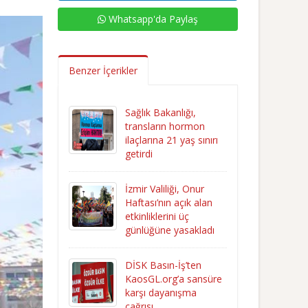
Whatsapp'da Paylaş
Benzer İçerikler
Sağlık Bakanlığı,
transların hormon
ilaçlarına 21 yaş sınırı
getirdi
İzmir Valiliği, Onur
Haftası’nın açık alan
etkinliklerini üç
günlüğüne yasakladı
DİSK Basın-İş’ten
KaosGL.org’a sansüre
karşı dayanışma
çağrısı