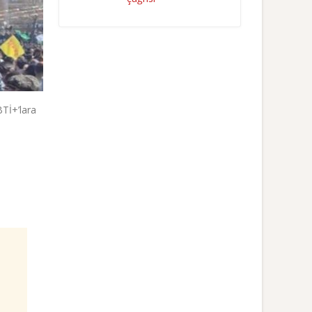
BTİ+’lara