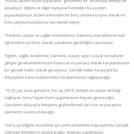
“Kurulu düzen bizleri piyasanın “görünmez eli” ile terbiye etmeyi de
amaçlıyor. Eğitimi ve diğer kamusal hizmetleri bu yüzden
piyasalaştırıyor, bizleri erkenden bir borç cenderesi içine alarak en
kötü çalışma koşullarına razı etmek istiyor.
“Partimiz; ulaşım ve sağlık hizmetlerinin, barınma olanaklarının tüm
öğrencilere ücretsiz olarak sunulması gerektiğini savunuyor.
“Eğitim, sağlık, beslenme, barınma, ulaşım, spor, sosyal ve kültürel
gelişim gereksinimlerimizin kamusal ve parasız olarak karşılanmasını
bir ‘gençlik hakkı’ olarak görüyoruz. Gençlik Hakkı Yasası’yla bu
ihtiyaçların kamu bütçesinden karşılanmasını sağlayacağız.
“15-25 yaş arası gençlere, her ay 200 TL iletişim ve ulaşım desteği
sağlayan Genç Yaşam Kartı uygulamasını hayata geçireceğiz.
Gençlerin dünyayla iletişimini güçlendirmek için vize ve pasaport
işlemlerini ücretsiz kılacağız.
“Genç işsizliğiyle mücadele için yerel yönetimler kapsamında Gençlik
İstihdam Birimleri’ni oluşturacağız. Ataması yapılmayan