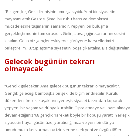
“Biz gençler, Gezi direnişinin omurgasıydık. Yeni bir siyasetin
mayasını attık Gezi’de. Şimdi bu ruhu barış ve demokrasi
mücadelesine taşımanın zamanıdır. Yepyeni bir buluşma
gerçekleştirmenin tam sırasıdır. Gelin, savaş çığırtkanlarının sesini
kısalım. Gelin biz gençler eskiyene, çürüyene karşı ellerimizi
birleştirelim. Kutuplaştırma siyasetini boşa çıkartalım. Biz değiştirelim.
Gelecek bugünün tekrarı
olmayacak
“Gençlik gelecektir. Ama gelecek bugünün tekrarı olmayacaktır.
Gençlik geleceği bambaşka bir şekilde biçimlendirebilir. Kurulu
düzenden, önceki kuşakların yerleşik siyaset tarzından koparak
yepyeni bir yaşam ve dünya kurabilir. Gıpta etmeye ve ilham almaya
devam ettiğimiz ‘68 gençlik hareketi böyle bir kopuşu yarattı. Yerleşik
siyasetin hayal gücümüze, yaratıcılığımıza ve yeni bir dünya
umudumuza ket vurmasına izin vermezsek yeni ve özgün 68’ler