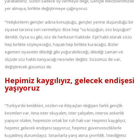
yaratabiliriz. Sizleri sadece oy vermeye değil, Gençlik Meclislerimizde
yer almaya, birlikte değiştirmeye çağırıyoruz.
“Yetişkinlerin gençler adına konuştuğu, gençler yerine düşündüğü bir
siyaset tarzına son vermeliyiz. Bize hep “su küçüğün, söz büyüğün”
denildi. Oysa su gibi, söz de herkesin hakkıdır. Eşit haklı olarak sözü
hep birlikte söyleyeceğiz, hayatı hep birlikte kuracağız. Bizler
egemen siyasetin dilediği gibi yoğurabileceği, dilediği zaman ve
ölçüde söz hakkı tanıyacağı nesneler değiliz. Sözümüz de var,
değiştirecek gücümüz de.
Hepimiz kaygılıyız, gelecek endişesi
yaşıyoruz
“Türkiye’de kimlikleri, sözleri ve ihtiyaçları değişen farklı gençlik
kesimleri var. Ama ister okuyalım, ister çalışalım, isterse askerlik
yapıyor olalım, hepimizin ortak bir ruh hali var: Hepimiz kaygılıyız,
hepimiz gelecek endişesi taşıyoruz, hepimiz güvencesizliklerle
kuşatılmış durumdayız. Sınavlarla yarış atına çevrildik. İstediğimiz