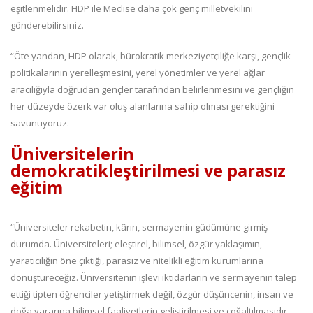
eşitlenmelidir. HDP ile Meclise daha çok genç milletvekilini
gönderebilirsiniz.
“Öte yandan, HDP olarak, bürokratik merkeziyetçiliğe karşı, gençlik
politikalarının yerelleşmesini, yerel yönetimler ve yerel ağlar
aracılığıyla doğrudan gençler tarafından belirlenmesini ve gençliğin
her düzeyde özerk var oluş alanlarına sahip olması gerektiğini
savunuyoruz.
Üniversitelerin
demokratikleştirilmesi ve parasız
eğitim
“Üniversiteler rekabetin, kârın, sermayenin güdümüne girmiş
durumda. Üniversiteleri; eleştirel, bilimsel, özgür yaklaşımın,
yaratıcılığın öne çıktığı, parasız ve nitelikli eğitim kurumlarına
dönüştüreceğiz. Üniversitenin işlevi iktidarların ve sermayenin talep
ettiği tipten öğrenciler yetiştirmek değil, özgür düşüncenin, insan ve
doğa yararına bilimsel faaliyetlerin geliştirilmesi ve çoğaltılmasıdır.