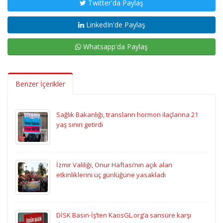
Twitter'da Paylaş
LinkedIn'de Paylaş
Whatsapp'da Paylaş
Benzer İçerikler
Sağlık Bakanlığı, transların hormon ilaçlarına 21
yaş sınırı getirdi
İzmir Valiliği, Onur Haftası’nın açık alan
etkinliklerini üç günlüğüne yasakladı
DİSK Basın-İş’ten KaosGL.org’a sansüre karşı