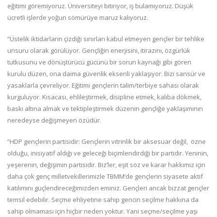
eğitimi göremiyoruz. Üniversiteyi bitiriyor, iş bulamıyoruz. Düşük
ücretli işlerde yoğun sömürüye maruz kalıyoruz.
“Üstelik iktidarların çizdiği sınırları kabul etmeyen gençler bir tehlike
unsuru olarak görülüyor. Gençliğin enerjisini, itirazını, özgürlük
tutkusunu ve dönüştürücü gücünü bir sorun kaynağı gibi gören
kurulu düzen, ona daima güvenlik eksenli yaklaşıyor. Bizi sansür ve
yasaklarla çevreliyor. Eğitimi gençlerin talim/terbiye sahası olarak
kurguluyor. Kısacası, ehlileştirmek, disipline etmek, kalıba dökmek,
baskı altına almak ve tektipleştirmek düzenin gençliğe yaklaşımının
neredeyse değişmeyen özüdür.
“HDP gençlerin partisidir: Gençlerin vitrinlik bir aksesuar değil, özne
olduğu, inisiyatif aldığı ve geleceği biçimlendirdiği bir partidir. Yeninin,
yeşerenin, değişimin partisidir. Biz’ler, eşit söz ve karar hakkımız için
daha çok genç milletvekillerimizle TBMM’de gençlerin siyasete aktif
katılımını güçlendireceğimizden eminiz. Gençleri ancak bizzat gençler
temsil edebilir. Seçme ehliyetine sahip gencin seçilme hakkına da
sahip olmaması için hiçbir neden yoktur. Yani seçme/seçilme yaşı