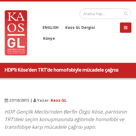
ENGLISH
Kaos GL Dergisi
Künye
HDP’li Köse’den TRT’de homofobiyle mücadele çağrısı
27/10/2015 |
Yazar:
Kaos GL
HDP Gençlik Meclisi’nden Berfin Özgü Köse, partisinin
TRT’deki seçim konuşmasında eğitimde homofobi ve
transfobiye karşı mücadele çağrısı yaptı.