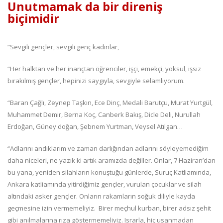
Unutmamak da bir direniş
biçimidir
“Sevgili gençler, sevgili genç kadınlar,
“Her halktan ve her inançtan öğrenciler, işçi, emekçi, yoksul, işsiz
bırakılmış gençler, hepinizi saygıyla, sevgiyle selamlıyorum.
“Baran Çağlı, Zeynep Taşkın, Ece Dinç, Medali Barutçu, Murat Yurtgül,
Muhammet Demir, Berna Koç, Canberk Bakış, Dicle Deli, Nurullah
Erdoğan, Güney doğan, Şebnem Yurtman, Veysel Atılgan…
“Adlarını andıklarım ve zaman darlığından adlarını söyleyemediğim
daha niceleri, ne yazık ki artık aramızda değiller. Onlar, 7 Haziran’dan
bu yana, yeniden silahların konuştuğu günlerde, Suruç Katliamında,
Ankara katliamında yitirdiğimiz gençler, vurulan çocuklar ve silah
altındaki asker gençler. Onların rakamların soğuk diliyle kayda
geçmesine izin vermemeliyiz. Birer meçhul kurban, birer adsız şehit
gibi anılmalarına rıza göstermemeliyiz. Israrla, hiç usanmadan