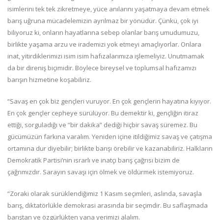
isimlerini tek tek zikretmeye, yüce anılarını yaşatmaya devam etmek
barış uğruna mücadelemizin ayrılmaz bir yönüdür. Çünkü, çok iyi
biliyoruz ki, onların hayatlarına sebep olanlar barış umudumuzu,
birlikte yaşama arzu ve irademizi yok etmeyi amaçlıyorlar. Onlara
inat, yitirdiklerimizi isim isim hafızalarımıza işlemeliyiz. Unutmamak
da bir direniş biçimidir. Böylece bireysel ve toplumsal hafızamızı
barışın hizmetine koşabiliriz.
“Savaş en çok biz gençleri vuruyor. En çok gençlerin hayatına kıyıyor.
En çok gençler cepheye sürülüyor. Bu demektir ki, gençliğin itiraz
ettiği, sorguladığı ve “bir dakika” dediği hiçbir savaş süremez. Bu
gücümüzün farkına varalım. Yeniden içine itildiğimiz savaş ve çatışma
ortamına dur diyebilir; birlikte barışı örebilir ve kazanabiliriz. Halkların
Demokratik Partisi’nin ısrarlı ve inatçı barış çağrısı bizim de
çağrımızdır. Sarayın savaşı için ölmek ve öldürmek istemiyoruz.
“Zoraki olarak sürüklendiğimiz 1 Kasım seçimleri, aslında, savaşla
barış, diktatörlükle demokrasi arasında bir seçimdir. Bu saflaşmada
barıştan ve özgürlükten yana yerimizi alalım.