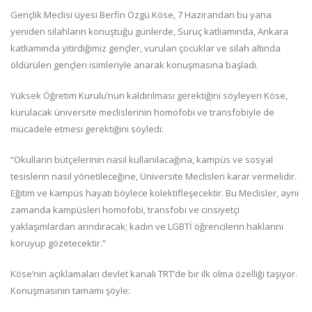
Gençlik Meclisi üyesi Berfin Özgü Köse, 7 Hazirandan bu yana
yeniden silahların konuştuğu günlerde, Suruç katliamında, Ankara
katliamında yitirdiğimiz gençler, vurulan çocuklar ve silah altında
öldürülen gençleri isimleriyle anarak konuşmasına başladı.
Yüksek Öğretim Kurulu’nun kaldırılması gerektiğini söyleyen Köse,
kurulacak üniversite meclislerinin homofobi ve transfobiyle de
mücadele etmesi gerektiğini söyledi:
“Okulların bütçelerinin nasıl kullanılacağına, kampüs ve sosyal
tesislerin nasıl yönetileceğine, Üniversite Meclisleri karar vermelidir.
Eğitim ve kampüs hayatı böylece kolektifleşecektir. Bu Meclisler, aynı
zamanda kampüsleri homofobi, transfobi ve cinsiyetçi
yaklaşımlardan arındıracak; kadın ve LGBTİ öğrencilerin haklarını
koruyup gözetecektir.”
Köse’nin açıklamaları devlet kanalı TRT’de bir ilk olma özelliği taşıyor.
Konuşmasının tamamı şöyle: