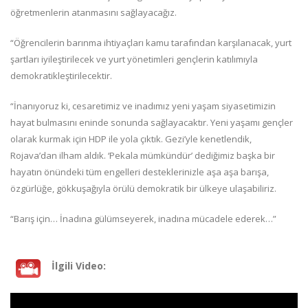
öğretmenlerin atanmasını sağlayacağız.
“Öğrencilerin barınma ihtiyaçları kamu tarafından karşılanacak, yurt
şartları iyileştirilecek ve yurt yönetimleri gençlerin katılımıyla
demokratikleştirilecektir.
“İnanıyoruz ki, cesaretimiz ve inadımız yeni yaşam siyasetimizin
hayat bulmasını eninde sonunda sağlayacaktır. Yeni yaşamı gençler
olarak kurmak için HDP ile yola çıktık. Gezi’yle kenetlendik,
Rojava’dan ilham aldık. ‘Pekala mümkündür’ dediğimiz başka bir
hayatın önündeki tüm engelleri desteklerinizle aşa aşa barışa,
özgürlüğe, gökkuşağıyla örülü demokratik bir ülkeye ulaşabiliriz.
“Barış için… İnadına gülümseyerek, inadına mücadele ederek…”
İlgili Video: