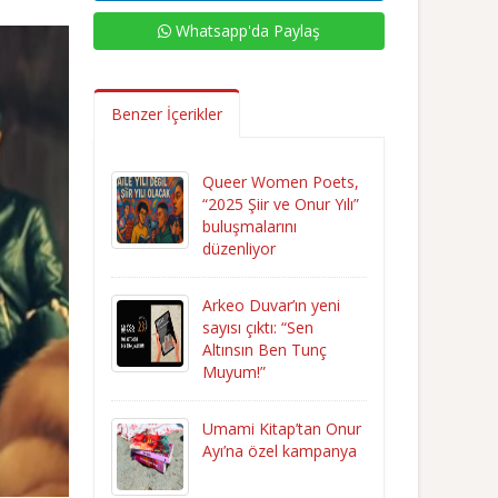
Whatsapp'da Paylaş
Benzer İçerikler
Queer Women Poets,
“2025 Şiir ve Onur Yılı”
buluşmalarını
düzenliyor
Arkeo Duvar’ın yeni
sayısı çıktı: “Sen
Altınsın Ben Tunç
Muyum!”
Umami Kitap’tan Onur
Ayı’na özel kampanya