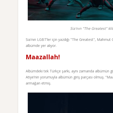
Sia'nın "The Greatest" klibi
Sia'nın LGBT’ler için yazdığı "The Greatest", Mahmut 
albümde yer alıyor.
Maazallah!
Albümdeki tek Türkçe şarkı, aynı zamanda albümün giri
Atiye’nin yorumuyla albümün giriş parçası olmuş. “Maa
armağan etmiş.