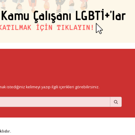
istediğiniz kelimeyi yazıp ilgili içerikleri görebilirsiniz.
lıdır.