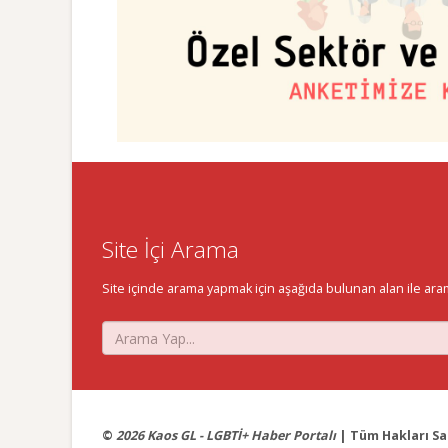
Site İçi Arama
Site içinde arama yapmak için aşağıda bulunan alan ile aramak 
©
2026 Kaos GL - LGBTİ+ Haber Portalı
| Tüm Hakları Sak