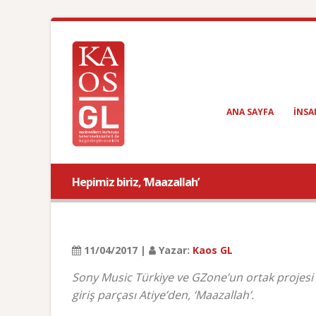
ANA SAYFA
INSA
Hepimiz biriz, ‘Maazallah’
11/04/2017 |
Yazar:
Kaos GL
Sony Music Türkiye ve GZone’un ortak projes
giriş parçası Atiye’den, ‘Maazallah’.