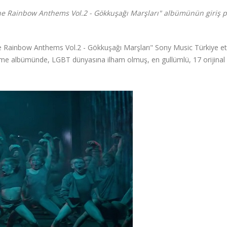
ne Rainbow Anthems Vol.2 - Gökkuşağı Marşları" albümünün giriş p
Rainbow Anthems Vol.2 - Gökkuşağı Marşları" Sony Music Türkiye etik
eme albümünde, LGBT dünyasına ilham olmuş, en gullümlü, 17 orijinal