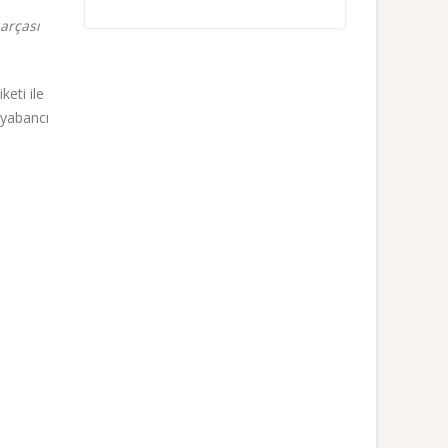
arçası
eti ile
 yabancı