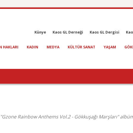
Künye
Kaos GL Derneği
Kaos GL Dergisi
Kao
N HAKLARI
KADIN
MEDYA
KÜLTÜR SANAT
YAŞAM
GÖK
i "Gzone Rainbow Anthems Vol.2 - Gökkuşağı Marşları" alb