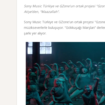
Sony Music Türkiye ve GZone'un ortak projesi "Gzo
Atiye’den, “Maazallah”.
Sony Music Türkiye ve GZone'un ortak projesi "Gzone 
müzikseverlerle buluşuyor. “Gökkuşağı Marşları” derl
şarkı yer alıyor.