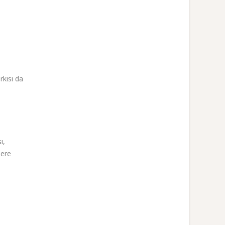
rkısı da
ı,
lere