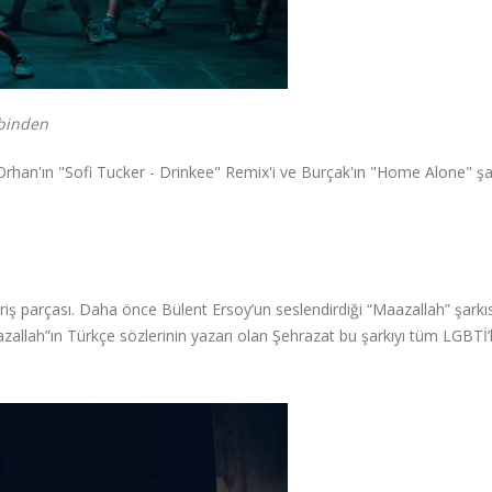
nden
Orhan'ın "Sofi Tucker - Drinkee" Remix'i ve Burçak'ın "Home Alone" şa
ş parçası. Daha önce Bülent Ersoy’un seslendirdiği “Maazallah” şarkıs
zallah”ın Türkçe sözlerinin yazarı olan Şehrazat bu şarkıyı tüm LGBTİ’