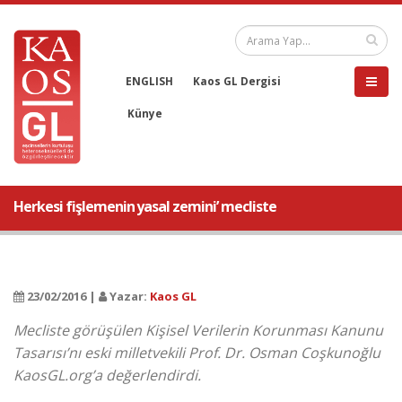
ENGLISH
Kaos GL Dergisi
Künye
Herkesi fişlemenin yasal zemini’ mecliste
23/02/2016 |
Yazar:
Kaos GL
Mecliste görüşülen Kişisel Verilerin Korunması Kanunu
Tasarısı’nı eski milletvekili Prof. Dr. Osman Coşkunoğlu
KaosGL.org’a değerlendirdi.