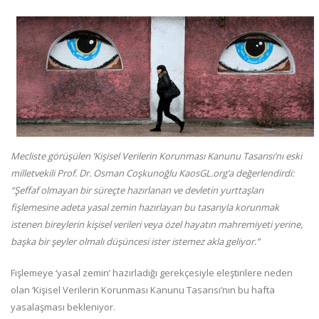
Mecliste görüşülen ‘Kişisel Verilerin Korunması Kanunu Tasarısı’nı eski
milletvekili Prof. Dr. Osman Coşkunoğlu KaosGL.org’a değerlendirdi:
“Şeffaf olmayan bir süreçte hazırlanan ve devletin yurttaşları
fişlemesine adeta yasal zemin hazırlayan bu tasarıyla korunmak
istenen bireylerin kişisel verileri veya özel hayatın mahremiyeti yerine,
başka bir şeyler olmalı düşüncesi ister istemez akla geliyor.”
Fişlemeye ‘yasal zemin’ hazırladığı gerekçesiyle eleştirilere neden
olan ‘Kişisel Verilerin Korunması Kanunu Tasarısı’nın bu hafta
yasalaşması bekleniyor.