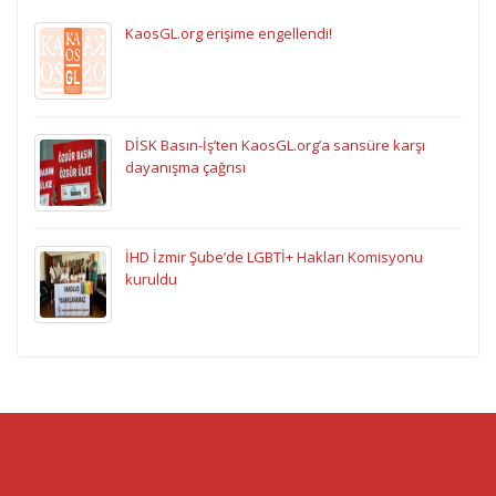
KaosGL.org erişime engellendi!
DİSK Basın-İş’ten KaosGL.org’a sansüre karşı
dayanışma çağrısı
İHD İzmir Şube’de LGBTİ+ Hakları Komisyonu
kuruldu