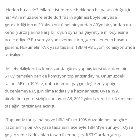
“Neden bu acele? Yıllardır istenen ve beklenen bir yasa olduğu için
mi? AB ile müzakerelerde dört faslın açılması böyle bir yasa
gerektirdiği için mi? Yoksa hükümet bir yandan AB’ye bir yandan da
kendi yurttaşlarına karşı bir oyun oynama gayretiyle mi böylesine
acele ediyor? Bu soruya yanıt vermek için, geçen senenin başına
gidelim. Hükümetin KVK yasa tasarısı TBMM AB Uyum Komisyonu’nda
tartışılıyor.
“Milletvekiliyken bu komisyonda görev yapmış birisi olarak ve bir
STK’yi temsilen ben de komisyon toplantısındayım. Önümüzdeki
tasarı, AB’nin 1995’te, daha internet yaygın değilken yaptığı
düzenlemeye uygun olma iddiasıyla hazırlanmıştı. Oysa 1995
direktifinin yetersizliğini anlayan AB, 2012 yılında yeni bir düzenleme
taslağını tartışmaya açmıştı.
“Toplumda tartışılmamış ve hâlâ AB’nin 1995 düzenlemesine göre
hazırlanmış bir KVK yasa tasarısını aceleyle TBMM’ye sunuyor. Oysa
geçen sene kadük olan tasarı üzerine çeşitli STK’lardan görüş