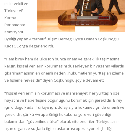
milletvekili ve
Türkiye-AB
Karma
Parlamento
Komisyonu
üyeliği yapan Alternatif Bilişim Derneği üyesi Osman Coşkunoğlu
KaosGL.org’a değerlendirdi.
“Hem birey hem de ülke için bunca önem ve gereklilik taşımasına
karşın, kişisel verilerin korunmasını düzenleyen bir yasanın yıllardır
çıkarılmamasının en önemli nedeni, hükümetlerin yurttaşları izleme
ve fişleme hevesidir” diyen Coşkunoğlu şöyle devam etti:
“Kişisel verilerimizin korunması ve mahremiyet, her yurttaşın özel
hayatını ve haberleşme özgürlüğünü korumak için gereklidir. Birey
için olduğu kadar Türkiye için, dolayısıyla hükümet için de önemli ve
gereklidir; çünkü Avrupa Birliği hukukuna göre veri güvenliği
bakımından “güvenilmez ülke” olarak nitelendirilen Türkiye, sınır
aşan organize suçlarla ilgili uluslararası operasyonel işbirliği