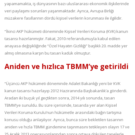
yapamamakta, iş dünyasının bazı uluslararası ekonomik ilişkilerinde
veri paylaşımı sorunları yaşanmaktadır. Ayrıca, Avrupa Birliği
müzakere fasıllarının dördü kişisel verilerin korunması ile ilgilidir.
“İkinci AKP hükümeti döneminde Kişisel Verileri Koruma (KVK) kanun
tasarısı hazırlanmıştır. Fakat, 2010 referandumuyla kabul edilen
anayasa değişikliğinde “Özel Hayatın Gizliliği” başlıklı 20. madde yer
almış olmasına karşın bu tasarı kadük olmuştur.
Aniden ve hızlıca TBMM’ye getirildi
“Üçüncü AKP hükümeti döneminde Adalet Bakanlığı yeni bir KVK
kanun tasarısı hazırlayıp 2012 Haziranında Başbakanlık’a gönderdi.
Aradan iki buçuk yıl geçtikten sonra, 2014 yılı sonunda, tasarı
TBMM’ye sunuldu. Bu süre içerisinde, tasarıda yer alan Kişisel
Verileri Koruma Kurulu’nun hükümetle arasındaki bağın tartışma
konusu olduğu anlaşılıyor. Ayrıca, bunca süre bekletilen tasarının
aniden ve hızla TBMM gündemine taşınmasını tetikleyen olayın 17 ve
25 Aralık 2013 operasyonlarından sonra ortaya dökülen tapelerle