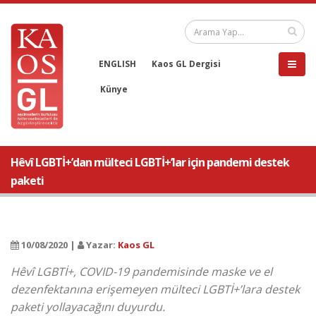
ENGLISH
Kaos GL Dergisi
Künye
Hêvî LGBTİ+’dan mülteci LGBTİ+’lar için pandemi destek
paketi
10/08/2020 |
Yazar:
Kaos GL
Hêvî LGBTİ+, COVID-19 pandemisinde maske ve el
dezenfektanına erişemeyen mülteci LGBTİ+’lara destek
paketi yollayacağını duyurdu.