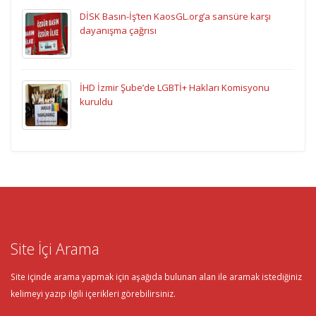
DİSK Basın-İş’ten KaosGL.org’a sansüre karşı
dayanışma çağrısı
İHD İzmir Şube’de LGBTİ+ Hakları Komisyonu
kuruldu
Site İçi Arama
Site içinde arama yapmak için aşağıda bulunan alan ile aramak istediğiniz
kelimeyi yazıp ilgili içerikleri görebilirsiniz.