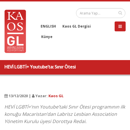
ENGLISH
Kaos GL Dergisi
Künye
HEVİ LGBTİ+ Youtube’ta: Sınır Ötesi
13/12/2020 |
Yazar:
Kaos GL
HEVİ LGBTİ+’nın Youtube’taki Sınır Ötesi programının ilk
konuğu Macaristan’dan Labrisz Lesbian Association
Yönetim Kurulu üyesi Dorottya Redai.