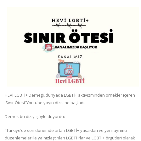
HEVİ LGBTİ+ Derneği, dünyada LGBTİ+ aktivizminden örnekler içeren
‘Sınır Ötesi’ Youtube yayın dizisine başladı.
Dernek bu diziyi şöyle duyurdu:
“Türkiye’de son dönemde artan LGBTİ+ yasakları ve yeni ayrımcı
düzenlemeler ile yalnızlaştırılan LGBTİ+’lar ve LGBTİ+ örgütleri olarak