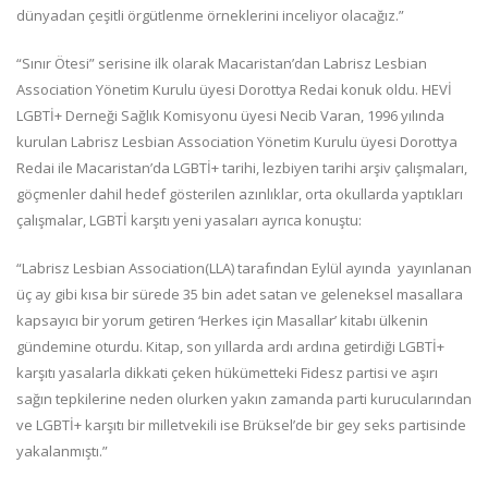
dünyadan çeşitli örgütlenme örneklerini inceliyor olacağız.”
“Sınır Ötesi” serisine ilk olarak Macaristan’dan Labrisz Lesbian
Association Yönetim Kurulu üyesi Dorottya Redai konuk oldu. HEVİ
LGBTİ+ Derneği Sağlık Komisyonu üyesi Necib Varan, 1996 yılında
kurulan Labrisz Lesbian Association Yönetim Kurulu üyesi Dorottya
Redai ile Macaristan’da LGBTİ+ tarihi, lezbiyen tarihi arşiv çalışmaları,
göçmenler dahil hedef gösterilen azınlıklar, orta okullarda yaptıkları
çalışmalar, LGBTİ karşıtı yeni yasaları ayrıca konuştu:
“Labrisz Lesbian Association(LLA) tarafından Eylül ayında yayınlanan
üç ay gibi kısa bir sürede 35 bin adet satan ve geleneksel masallara
kapsayıcı bir yorum getiren ‘Herkes için Masallar’ kitabı ülkenin
gündemine oturdu. Kitap, son yıllarda ardı ardına getirdiği LGBTİ+
karşıtı yasalarla dikkati çeken hükümetteki Fidesz partisi ve aşırı
sağın tepkilerine neden olurken yakın zamanda parti kurucularından
ve LGBTİ+ karşıtı bir milletvekili ise Brüksel’de bir gey seks partisinde
yakalanmıştı.”