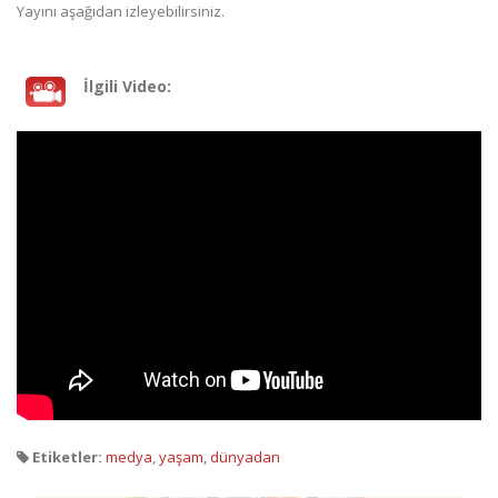
Yayını aşağıdan izleyebilirsiniz.
İlgili Video:
Etiketler:
medya
,
yaşam
,
dünyadan