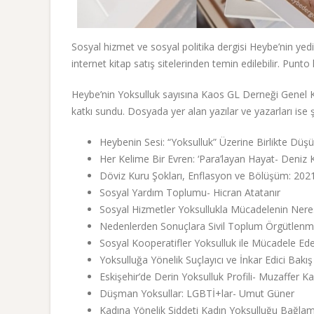
Sosyal hizmet ve sosyal politika dergisi Heybe’nin yedi
internet kitap satış sitelerinden temin edilebilir. Punto
Heybe’nin Yoksulluk sayısına Kaos GL Derneği Genel 
katkı sundu. Dosyada yer alan yazılar ve yazarları ise 
Heybenin Sesi: “Yoksulluk” Üzerine Birlikte Dü
Her Kelime Bir Evren: ‘Para’layan Hayat- Deniz
Döviz Kuru Şokları, Enflasyon ve Bölüşüm: 202
Sosyal Yardım Toplumu- Hicran Atatanır
Sosyal Hizmetler Yoksullukla Mücadelenin Nere
Nedenlerden Sonuçlara Sivil Toplum Örgütlenme
Sosyal Kooperatifler Yoksulluk ile Mücadele Edebi
Yoksulluğa Yönelik Suçlayıcı ve İnkar Edici Bakış
Eskişehir’de Derin Yoksulluk Profili- Muzaffer 
Düşman Yoksullar: LGBTİ+lar- Umut Güner
Kadına Yönelik Şiddeti Kadın Yoksulluğu Bağ