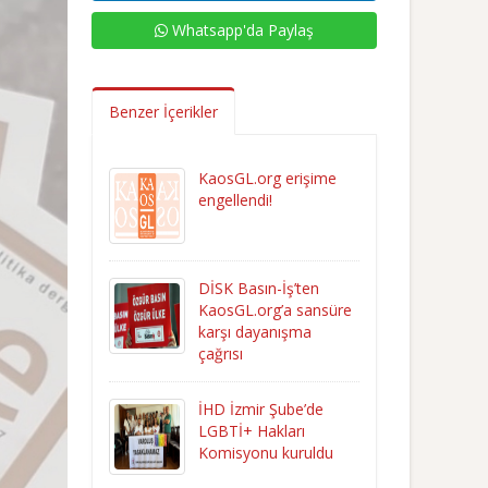
Whatsapp'da Paylaş
Benzer İçerikler
KaosGL.org erişime
engellendi!
DİSK Basın-İş’ten
KaosGL.org’a sansüre
karşı dayanışma
çağrısı
İHD İzmir Şube’de
LGBTİ+ Hakları
Komisyonu kuruldu