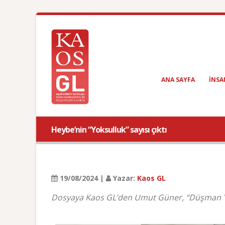
ANA SAYFA
INSA
Heybe’nin “Yoksulluk” sayısı çıktı
19/08/2024 |
Yazar:
Kaos GL
Dosyaya Kaos GL’den Umut Güner, “Düşman Yoks