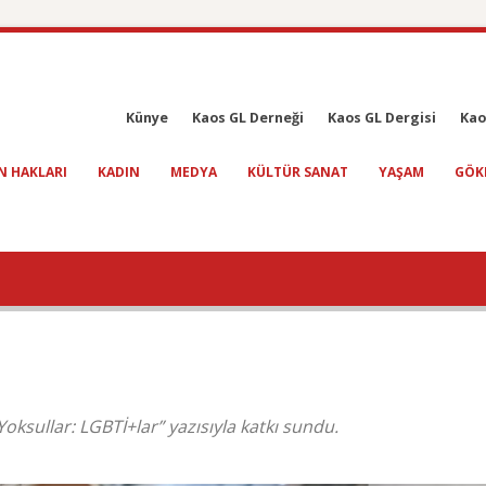
Künye
Kaos GL Derneği
Kaos GL Dergisi
Kao
N HAKLARI
KADIN
MEDYA
KÜLTÜR SANAT
YAŞAM
GÖK
ullar: LGBTİ+lar” yazısıyla katkı sundu.