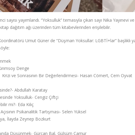
nci sayısı yayımlandı. “Yoksulluk” temasıyla çıkan sayı Nika Yayınevi v
 kitap dağıtım ağı üzerinden tüm kitabevlerinden erişilebilir.
Koordinatörü Umut Güner de “Düşman Yoksullar: LGBTİ+lar” başlıklı ya
şöyle:
şünmek
 Kırımsoy Denge
1 Krizi ve Sonrasının Bir Değerlendirmesi- Hasan Cömert, Cem Oyvat
sinde?- Abdullah Karatay
sinde Yoksulluk- Cengiz Çiftçi
lir mi?- Eda Kılıç
 Açısının Psikanalitik Tartışması- Selen Yüksel
Kaya, İlayda Zeynep Bozkurt
lamında Düşünmek- Gürcan Bal, Gülsüm Çamur