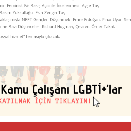
in Feminist Bir Bakış Açısı ile İncelenmesi- Ayşe Taş
e Bakım Yoksulluğu- Esin Zengin Taş
ik Yaklaşımıyla NEET Gençleri Düşünmek- Emre Erdoğan, Pınar Uyan-Se
erine Bazı Düşünceler- Richard Hugman, Çeviren: Ömer Takak
 sosyal hizmet” temasıyla çıkacak.