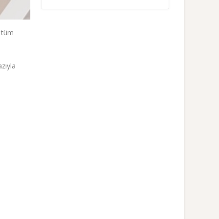
e tüm
zıyla