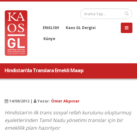
ENGLISH
Kaos GL Dergisi
Künye
Hindistan’da Translara Emekli Maaşı
14/08/2012 |
Yazar:
Ömer Akpınar
Hindistan’ın ilk trans sosyal refah kurulunu oluşturmuş
eyaletlerinden Tamil Nadu yönetimi translar için bir
emeklilik planı hazırlıyor