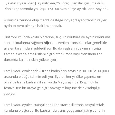
Eyaletin siyasi lideri J Jayalalithaa, “Muhtaç Translar için Emeklilik
Planı” kapsamında yaklaşık 170,000 Avro bütçe ayırdıklarını söyledi.
40 yaşın üzerinde olup maddî desteğe ihtiyaç duyan trans bireyler
ayda 15 Avro almaya hak kazanacak.
Hint toplumunda köklü bir tarihe, güçlü bir kültüre ve ayrı bir konuma
sahip olmalarına rağmen
hijra
adı verilen trans kadınlar genellikle
aileleri tarafından reddediliyor. Bu da yaşlıların bakımının çoğu
zaman akrabalarca üstlenildiği bir toplumda yaşlı transların zor
durumda kalma riskini yükseltiyor.
Tamil Nadu eyaletindeki trans kadınların sayısının 30,000 ila 300,000
arasında olduğu tahmin ediliyor. Eyalet, her yıl ülke çapında on
binlerce trans kadının Nisan ya da Mayıs ayında 15 günlük bir
festival için bir araya geldiği Koovagam köyüne de ev sahipliği
yapıyor.
Tamil Nadu eyaleti 2008 yılında Hindistan’ın ilk trans sosyal refah
kurulunu oluşturdu. Bu kapsamda trans geçiş ameliyatı giderlerini