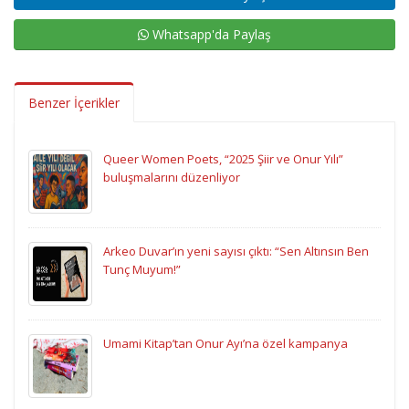
Whatsapp'da Paylaş
Benzer İçerikler
Queer Women Poets, “2025 Şiir ve Onur Yılı”
buluşmalarını düzenliyor
Arkeo Duvar’ın yeni sayısı çıktı: “Sen Altınsın Ben
Tunç Muyum!”
Umami Kitap’tan Onur Ayı’na özel kampanya