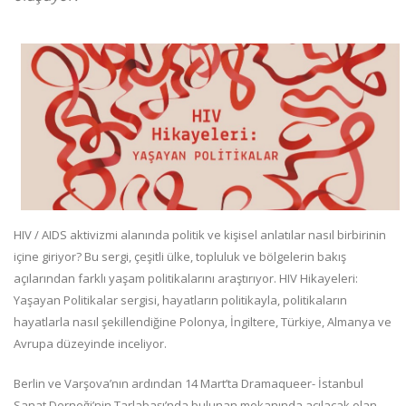
HIV / AIDS aktivizmi alanında politik ve kişisel anlatılar nasıl birbirinin
içine giriyor? Bu sergi, çeşitli ülke, topluluk ve bölgelerin bakış
açılarından farklı yaşam politikalarını araştırıyor. HIV Hikayeleri:
Yaşayan Politikalar sergisi, hayatların politikayla, politikaların
hayatlarla nasıl şekillendiğine Polonya, İngiltere, Türkiye, Almanya ve
Avrupa düzeyinde inceliyor.
Berlin ve Varşova’nın ardından 14 Mart’ta Dramaqueer- İstanbul
Sanat Derneği’nin Tarlabaşı’nda bulunan mekanında açılacak olan