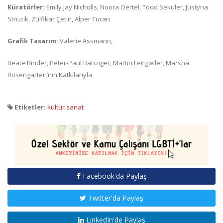
Küratörler:
Emily Jay Nicholls, Noora Oertel, Todd Sekuler, Justyna
Struzik, Zülfikar Çetin, Alper Turan
Grafik Tasarım:
Valerie Assmann,
Beate Binder, Peter-Paul Bänziger, Martin Lengwiler, Marsha
Rosengarten’nın Katkılarıyla
Etiketler:
kültür sanat
Facebook'da Paylaş
Twitter'da Paylaş
LinkedIn'de Paylaş