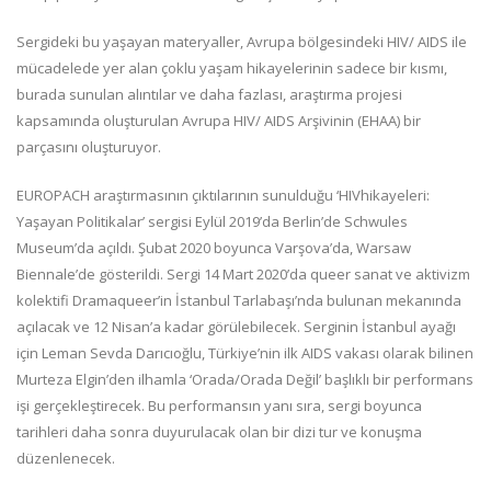
Sergideki bu yaşayan materyaller, Avrupa bölgesindeki HIV/ AIDS ile
mücadelede yer alan çoklu yaşam hikayelerinin sadece bir kısmı,
burada sunulan alıntılar ve daha fazlası, araştırma projesi
kapsamında oluşturulan Avrupa HIV/ AIDS Arşivinin (EHAA) bir
parçasını oluşturuyor.
EUROPACH araştırmasının çıktılarının sunulduğu ‘HIVhikayeleri:
Yaşayan Politikalar’ sergisi Eylül 2019’da Berlin’de Schwules
Museum’da açıldı. Şubat 2020 boyunca Varşova’da, Warsaw
Biennale’de gösterildi. Sergi 14 Mart 2020’da queer sanat ve aktivizm
kolektifi Dramaqueer’in İstanbul Tarlabaşı’nda bulunan mekanında
açılacak ve 12 Nisan’a kadar görülebilecek. Serginin İstanbul ayağı
için Leman Sevda Darıcıoğlu, Türkiye’nin ilk AIDS vakası olarak bilinen
Murteza Elgin’den ilhamla ‘Orada/Orada Değil’ başlıklı bir performans
işi gerçekleştirecek. Bu performansın yanı sıra, sergi boyunca
tarihleri daha sonra duyurulacak olan bir dizi tur ve konuşma
düzenlenecek.