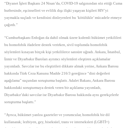
“Diyanet İşleri Başkanı 24 Nisan’da, COVID-19 salgınından söz ettiği Cuma
hutbesinde, eşcinselleri ve evlilik dışı ilişki yaşayan kişileri HIV’yi
yaymakla suçladı ve kendisini dinleyenleri bu ‘kötülükle’ mücadele etmeye
çağırdı.”
“Cumhurbaşkanı Erdoğan da dahil olmak üzere kıdemli hükümet yetkilileri
bu homofobik ifadelere destek verirken, sivil toplumda homofobik
söylemleri kınayan birçok kişi yetkililerce sansüre uğradı. Ankara, İstanbul,
İzmir ve Diyarbakır Baroları ayrımcı söylemleri eleştiren açıklamalar
yayımladı. Savcılar ise bu eleştirileri dikkate almak yerine, Ankara Barosu
hakkında Türk Ceza Kanunu Madde 216/3 gereğince “dini değerleri
aşağılama” suçundan soruşturma başlattı. Adalet Bakanı, Ankara Barosu
hakkındaki soruşturmaya destek veren bir açıklama yayımladı,
Diyarbakır’daki savcılar ise Diyarbakır Barosu hakkında aynı gerekçelerle
soruşturma başlattı.”
“Ayrıca, hükümet yanlısı gazeteler ve yorumcular, homofobik bir dil
kullanarak; lezbiyen, gey, biseksüel, trans ve interseksleri (LGBTİ+)