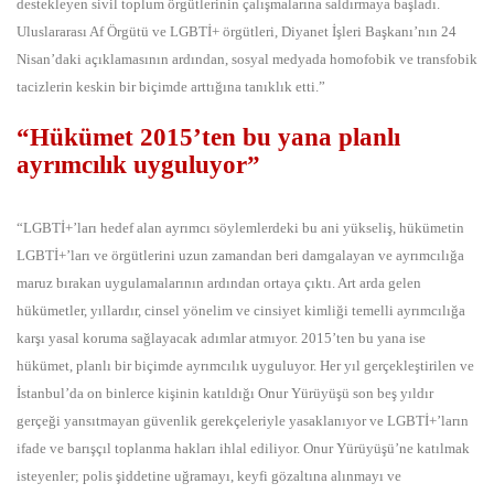
destekleyen sivil toplum örgütlerinin çalışmalarına saldırmaya başladı.
Uluslararası Af Örgütü ve LGBTİ+ örgütleri, Diyanet İşleri Başkanı’nın 24
Nisan’daki açıklamasının ardından, sosyal medyada homofobik ve transfobik
tacizlerin keskin bir biçimde arttığına tanıklık etti.”
“Hükümet 2015’ten bu yana planlı
ayrımcılık uyguluyor”
“LGBTİ+’ları hedef alan ayrımcı söylemlerdeki bu ani yükseliş, hükümetin
LGBTİ+’ları ve örgütlerini uzun zamandan beri damgalayan ve ayrımcılığa
maruz bırakan uygulamalarının ardından ortaya çıktı. Art arda gelen
hükümetler, yıllardır, cinsel yönelim ve cinsiyet kimliği temelli ayrımcılığa
karşı yasal koruma sağlayacak adımlar atmıyor. 2015’ten bu yana ise
hükümet, planlı bir biçimde ayrımcılık uyguluyor. Her yıl gerçekleştirilen ve
İstanbul’da on binlerce kişinin katıldığı Onur Yürüyüşü son beş yıldır
gerçeği yansıtmayan güvenlik gerekçeleriyle yasaklanıyor ve LGBTİ+’ların
ifade ve barışçıl toplanma hakları ihlal ediliyor. Onur Yürüyüşü’ne katılmak
isteyenler; polis şiddetine uğramayı, keyfi gözaltına alınmayı ve