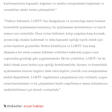
kaybetmeksizin kapsamlı, bağımsız ve tarafsız soruşturmalar başlatmalı ve
sorumluları adalet önüne çıkarmalıdır.”
“Türkiye hükümeti, LGBTİ+’ları damgalayan ve ayrımcılığa maruz bırakan
homofobik açıklamalara katılmaya, bu açıklamaları desteklemeye ve teşvik
etmeye son vermelidir. Onun yerine hükümet, kalıp yargılara karşı koymak,
ayrımcılığı ortadan kaldırmak ve daha kapsamlı eşitliği teşvik etmek için
acilen harekete geçmelidir. Nefreti körükleyen ve LGBTİ+’lara karşı
düşmanca bir ortam yaratan hükümet yetkilileri hakkında uygun cezai
yaptırımlar gerektiği gibi uygulanmalıdır. Devlet yetkilileri, LGBTİ+’lar da
dahil olmak üzere herkes için eşitliği desteklemelidir. Ayrımcı ve homofobik
açıklamalara itirazını özgürce ifade eden kişilere yönelik ceza soruşturmaları
derhal düşürülmeli; LGBTİ+ örgütlerinin çalışmalarına izin verilmeli, uygun
ortam hazırlanmalı ve bu çalışmaların hiçbir engellemeye maruz kalmaksızın
sürdürülebilmesi için destek verilmelidir.”
Etiketler:
insan hakları