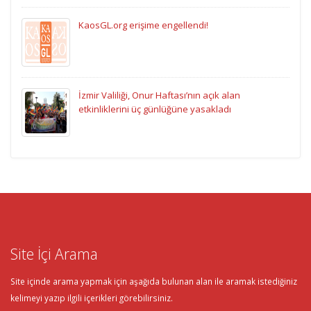
KaosGL.org erişime engellendi!
İzmir Valiliği, Onur Haftası’nın açık alan
etkinliklerini üç günlüğüne yasakladı
Site İçi Arama
Site içinde arama yapmak için aşağıda bulunan alan ile aramak istediğiniz
kelimeyi yazıp ilgili içerikleri görebilirsiniz.