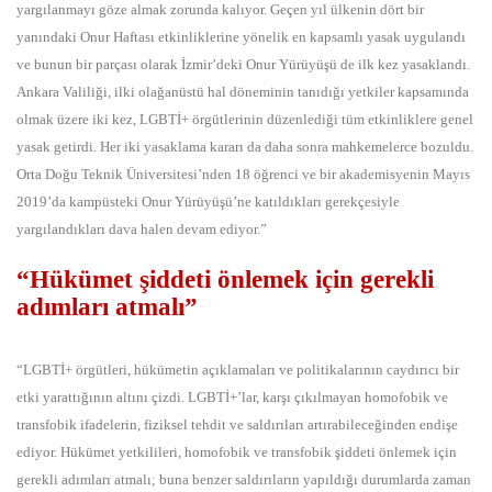
yargılanmayı göze almak zorunda kalıyor. Geçen yıl ülkenin dört bir
yanındaki Onur Haftası etkinliklerine yönelik en kapsamlı yasak uygulandı
ve bunun bir parçası olarak İzmir’deki Onur Yürüyüşü de ilk kez yasaklandı.
Ankara Valiliği, ilki olağanüstü hal döneminin tanıdığı yetkiler kapsamında
olmak üzere iki kez, LGBTİ+ örgütlerinin düzenlediği tüm etkinliklere genel
yasak getirdi. Her iki yasaklama kararı da daha sonra mahkemelerce bozuldu.
Orta Doğu Teknik Üniversitesi’nden 18 öğrenci ve bir akademisyenin Mayıs
2019’da kampüsteki Onur Yürüyüşü’ne katıldıkları gerekçesiyle
yargılandıkları dava halen devam ediyor.”
“Hükümet şiddeti önlemek için gerekli
adımları atmalı”
“LGBTİ+ örgütleri, hükümetin açıklamaları ve politikalarının caydırıcı bir
etki yarattığının altını çizdi. LGBTİ+’lar, karşı çıkılmayan homofobik ve
transfobik ifadelerin, fiziksel tehdit ve saldırıları artırabileceğinden endişe
ediyor. Hükümet yetkilileri, homofobik ve transfobik şiddeti önlemek için
gerekli adımları atmalı; buna benzer saldırıların yapıldığı durumlarda zaman