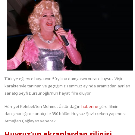
Türkiye eğlence hayatının 50 yılına damgasını vuran Huysuz Virjin
karakteriyle tanınan ve geçtiğimiz Temmuz ayında aramızdan ayrılan
sanatçı Seyfi Dursunoğlu’nun hayatı film oluyor.
Hürriyet Kelebek’ten Mehmet Üstündağ’ın
haberine
göre filmin
danışmanlığını, sanatçı ile 350 bölüm Huysuz Şov’u çeken yapımcısı
Armağan Çağlayan yapacak.
Huysuz’un ekranlardan silinişi