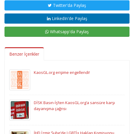
Twitter'da Paylaş
LinkedIn'de Paylaş
Whatsapp'da Paylaş
Benzer İçerikler
KaosGL.org erişime engellendi!
DİSK Basın-İş’ten KaosGL.org’a sansüre karşı
dayanışma çağrısı
İHD İzmir Şube’de LGBTİ+ Hakları Komisyonu