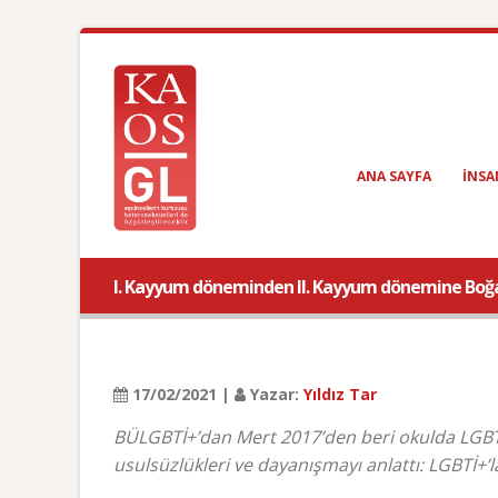
ANA SAYFA
INSA
I. Kayyum döneminden II. Kayyum dönemine Boğaz
17/02/2021 |
Yazar:
Yıldız Tar
BÜLGBTİ+’dan Mert 2017’den beri okulda LGBTİ
usulsüzlükleri ve dayanışmayı anlattı: LGBTİ+’