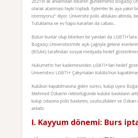
2021’in ilk anlarından itibaren gündemimiz Boğaziçi Üni
olarak atanması tepki topladı. Eylemler iki aya yakın
istemiyoruz” diyor. Üniversite polis ablukası altında, bi
Tutuklama ve ev hapsi kararları da cabası…
Bütün bunlar olup biterken bir yandan da LGBTİ+’lar
Boğaziçi Üniversitesi’nde açık çağrıyla gelene eserlerin
(BİSAK) tarafından sosyal medyada hedef gösterilmesi
Hükümet’in her kademesinden LGBTİ+’ları hedef göster
Üniversitesi LGBTİ+ Çalışmaları Kulübü’nün kapatılması
Kulübün kapatılmasına giden süreci, kulüp üyesi Boğaz
Mehmed Özkan’ın rektörlüğünde kulübe baskıların arttığ
kulüp odasına polis baskınını, usulsüzlükleri ve Özk
anlattı.
I. Kayyum dönemi: Burs ipta