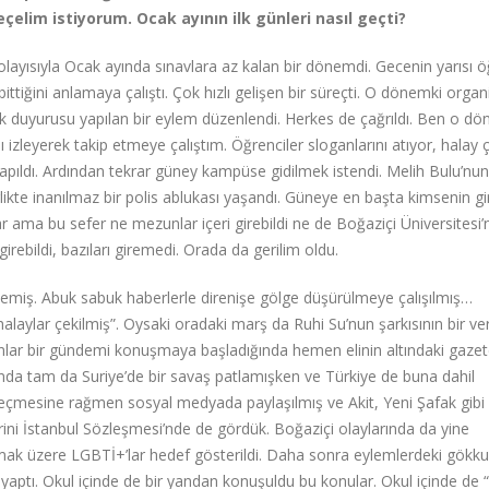
lim istiyorum. Ocak ayının ilk günleri nasıl geçti?
layısıyla Ocak ayında sınavlara az kalan bir dönemdi. Gecenin yarısı ö
ttiğini anlamaya çalıştı. Çok hızlı gelişen bir süreçti. O dönemki orga
k duyurusu yapılan bir eylem düzenlendi. Herkes de çağrıldı. Ben o d
 izleyerek takip etmeye çalıştım. Öğrenciler sloganlarını atıyor, halay 
ıldı. Ardından tekrar güney kampüse gidilmek istendi. Melih Bulu’nu
rlikte inanılmaz bir polis ablukası yaşandı. Güneye en başta kimsenin g
ar ama bu sefer ne mezunlar içeri girebildi ne de Boğaziçi Üniversitesi
girebildi, bazıları giremedi. Orada da gerilim oldu.
memiş. Abuk sabuk haberlerle direnişe gölge düşürülmeye çalışılmış…
laylar çekilmiş”. Oysaki oradaki marş da Ruhi Su’nun şarkısının bir ve
nlar bir gündemi konuşmaya başladığında hemen elinin altındaki gazete
yılında tam da Suriye’de bir savaş patlamışken ve Türkiye de buna dahil
eçmesine rağmen sosyal medyada paylaşılmış ve Akit, Yeni Şafak gibi
rini İstanbul Sözleşmesi’nde de gördük. Boğaziçi olaylarında da yine
olmak üzere LGBTİ+’lar hedef gösterildi. Daha sonra eylemlerdeki gökk
 yaptı. Okul içinde de bir yandan konuşuldu bu konular. Okul içinde de 