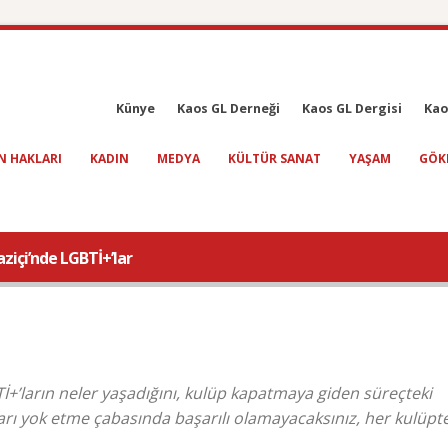
Künye
Kaos GL Derneği
Kaos GL Dergisi
Kao
N HAKLARI
KADIN
MEDYA
KÜLTÜR SANAT
YAŞAM
GÖK
içi’nde LGBTİ+’lar
+’ların neler yaşadığını, kulüp kapatmaya giden süreçteki
ları yok etme çabasında başarılı olamayacaksınız, her kulüpte