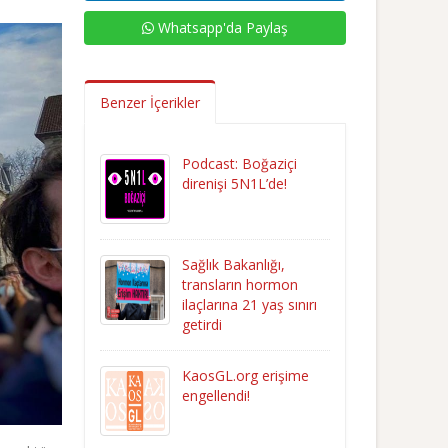
Whatsapp'da Paylaş
Benzer İçerikler
Podcast: Boğaziçi
direnişi 5N1L’de!
Sağlık Bakanlığı,
transların hormon
ilaçlarına 21 yaş sınırı
getirdi
KaosGL.org erişime
engellendi!