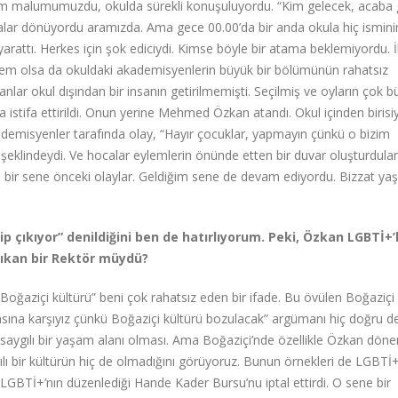
izim malumumuzdu, okulda sürekli konuşuluyordu. “Kim gelecek, acaba
alar dönüyordu aramızda. Ama gece 00.00’da bir anda okula hiç ismini
yarattı. Herkes için şok ediciydi. Kimse böyle bir atama beklemiyordu. İ
ntem olsa da okuldaki akademisyenlerin büyük bir bölümünün rahatsız
nlar okul dışından bir insanın getirilmemişti. Seçilmiş ve oyların çok b
stifa ettirildi. Onun yerine Mehmed Özkan atandı. Okul içinden birisi
ademisyenler tarafında olay, “Hayır çocuklar, yapmayın çünkü o bizim
 şeklindeydi. Ve hocalar eylemlerin önünde etten bir duvar oluşturdular
en bir sene önceki olaylar. Geldiğim sene de devam ediyordu. Bizzat 
p çıkıyor” denildiğini ben de hatırlıyorum. Peki, Özkan LGBTİ+’
çıkan bir Rektör müydü?
oğaziçi kültürü” beni çok rahatsız eden bir ifade. Bu övülen Boğaziçi 
ına karşıyız çünkü Boğaziçi kültürü bozulacak” argümanı hiç doğru de
a saygılı bir yaşam alanı olması. Ama Boğaziçi’nde özellikle Özkan dön
ılı bir kültürün hiç de olmadığını görüyoruz. Bunun örnekleri de LGBTİ+’
LGBTİ+’nın düzenlediği Hande Kader Bursu’nu iptal ettirdi. O sene bir