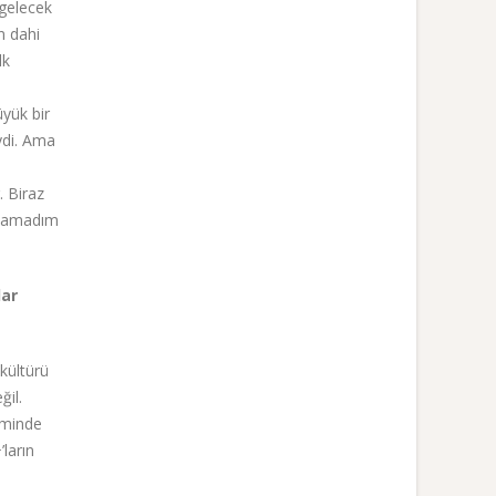
 gelecek
n dahi
lk
üyük bir
ydi. Ama
. Biraz
yaşamadım
lar
kültürü
ğil.
eminde
ların