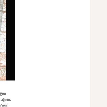
ğını
tığımı,
u’nun