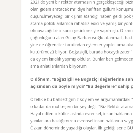
2021’de yeni bir rektör atamasının gerçekleşeceği b
olan gideni aratacak mı” diye hafiften güllüm konuşm
düşünülmeyeceği bir kişinin atandığı haberi geldi. Şok 
atama politik anlamda rahatsız edici ve yanlış bir yö
olmayacağı bir insanın getirilmesiyle yapılmıştı. O zama
çoğunluğunu alan Gülay Barbarosoğlu atanmadı, hatta i
yine de öğrenciler tarafından eylemler yapıldı ama ak
kültürümüzü biliyor, Boğaziçili, burada hocaydı zaten”
da eylem kırıcılık yapmış oldular. Bunlar ben gelmed
ama anlatılanlardan biliyorum.
O dönem, “Boğaziçili ve Boğaziçi değerlerine sahi
açısından da böyle miydi? “Bu değerlere” sahip 
Özellikle bu bahsettiğimiz söylem ve argümanlardaki “B
o kadar da muhteşem bir şey değil. “Biz Rektör atamas
Hayal edilen o kültür aslında evrensel, insan hakların
yapılanlara baktığımızda evrensel insan haklarına sayg
Özkan döneminde yaşadığı olaylar. İlk geldiği sene BÜ