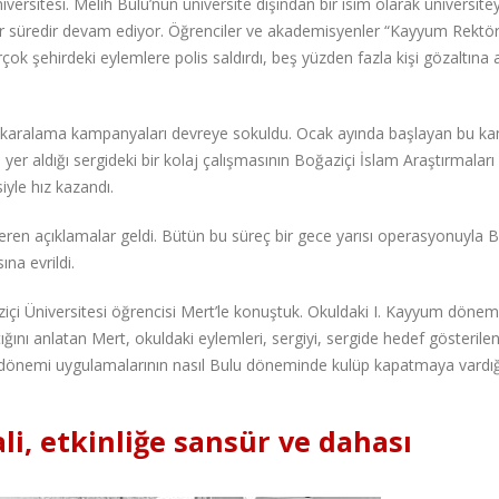
versitesi. Melih Bulu’nun üniversite dışından bir isim olarak üniversite
 bir süredir devam ediyor. Öğrenciler ve akademisyenler “Kayyum Rektö
rçok şehirdeki eylemlere polis saldırdı, beş yüzden fazla kişi gözaltına a
a karalama kampanyaları devreye sokuldu. Ocak ayında başlayan bu k
 yer aldığı sergideki bir kolaj çalışmasının Boğaziçi İslam Araştırmalar
yle hız kazandı.
en açıklamalar geldi. Bütün bu süreç bir gece yarısı operasyonuyla B
na evrildi.
içi Üniversitesi öğrencisi Mert’le konuştuk. Okuldaki I. Kayyum dönem
ını anlatan Mert, okuldaki eylemleri, sergiyi, sergide hedef gösterilen
an dönemi uygulamalarının nasıl Bulu döneminde kulüp kapatmaya vardığ
li, etkinliğe sansür ve dahası