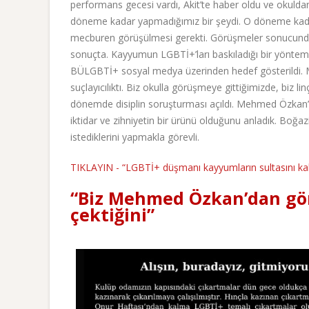
performans gecesi vardı, Akit’te haber oldu ve okuldan “
döneme kadar yapmadığımız bir şeydi. O döneme kadar 
mecburen görüşülmesi gerekti. Görüşmeler sonucunda 
sonuçta. Kayyumun LGBTİ+’ları baskıladığı bir yöntemdi
BÜLGBTİ+ sosyal medya üzerinden hedef gösterildi. 
suçlayıcılıktı. Biz okulla görüşmeye gittiğimizde, biz linç
dönemde disiplin soruşturması açıldı. Mehmed Özkan’l
iktidar ve zihniyetin bir ürünü olduğunu anladık. Boğa
istediklerini yapmakla görevli.
TIKLAYIN - “LGBTİ+ düşmanı kayyumların sultasını k
“Biz Mehmed Özkan’dan gör
çektiğini”