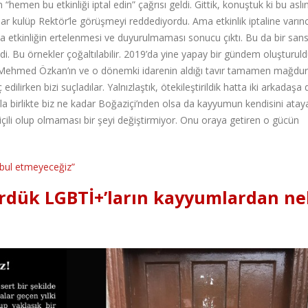
hemen bu etkinliği iptal edin” çağrısı geldi. Gittik, konuştuk ki bu asl
kulüp Rektör’le görüşmeyi reddediyordu. Ama etkinlik iptaline varın
etkinliğin ertelenmesi ve duyurulmaması sonucu çıktı. Bu da bir san
. Bu örnekler çoğaltılabilir. 2019’da yine yapay bir gündem oluşturul
Mehmed Özkan’ın ve o dönemki idarenin aldığı tavır tamamen mağdur
 edilirken bizi suçladılar. Yalnızlaştık, ötekileştirildik hatta iki arkadaşa
a birlikte biz ne kadar Boğaziçi’nden olsa da kayyumun kendisini atay
ziçili olup olmaması bir şeyi değiştirmiyor. Onu oraya getiren o gücün
abul etmeyeceğiz”
dük LGBTİ+’ların kayyumlardan ne