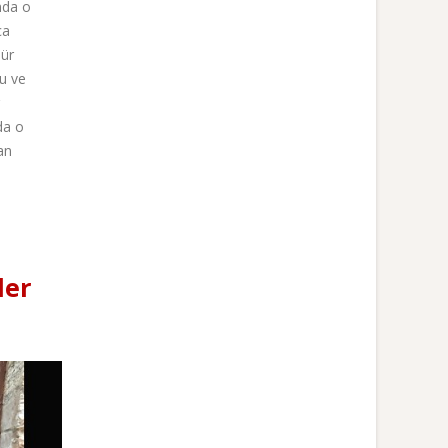
ında o
ca
sür
du ve
 da o
an
ler