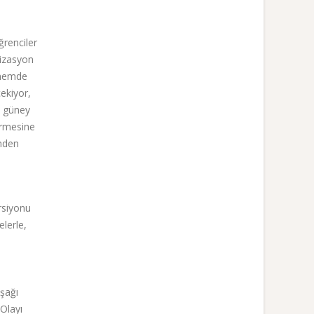
ğrenciler
nizasyon
önemde
çekiyor,
n güney
irmesine
’nden
rsiyonu
lerle,
uşağı
“Olayı