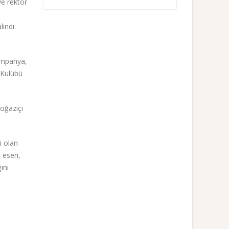
ye rektör
r
lındı.
ampanya,
ı Kulübü
oğaziçi
i olan
 eseri,
ını