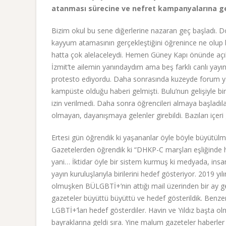
atanması sürecine ve nefret kampanyalarına geçe
Bizim okul bu sene diğerlerine nazaran geç başladı. Do
kayyum atamasının gerçekleştiğini öğrenince ne olup bi
hatta çok alelaceleydi. Hemen Güney Kapı önünde açı
İzmit’te ailemin yanındaydım ama beş farklı canlı yayını
protesto ediyordu. Daha sonrasında kuzeyde forum yap
kampüste olduğu haberi gelmişti. Bulu’nun gelişiyle bi
izin verilmedi. Daha sonra öğrencileri almaya başladıl
olmayan, dayanışmaya gelenler girebildi. Bazıları içeri 
Ertesi gün öğrendik ki yaşananlar öyle böyle büyütül
Gazetelerden öğrendik ki “DHKP-C marşları eşliğinde ha
yani… İktidar öyle bir sistem kurmuş ki medyada, insa
yayın kuruluşlarıyla birilerini hedef gösteriyor. 2019 
olmuşken BÜLGBTİ+’nin attığı mail üzerinden bir ay g
gazeteler büyüttü büyüttü ve hedef gösterildik. Benze
LGBTİ+’ları hedef gösterdiler. Havin ve Yıldız başta 
bayraklarına geldi sıra. Yine malum gazeteler haberler