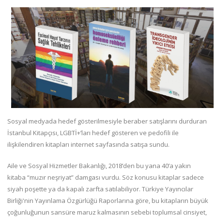
Sosyal medyada hedef gösterilmesiyle beraber satışlarını durduran
İstanbul Kitapçısı, LGBTİ+’ları hedef gösteren ve pedofili ile
ilişkilendiren kitapları internet sayfasında satışa sundu.
Aile ve Sosyal Hizmetler Bakanlığı, 2018’den bu yana 40’a yakın
kitaba “muzır neşriyat” damgası vurdu. Söz konusu kitaplar sadece
siyah poşette ya da kapalı zarfta satılabiliyor. Türkiye Yayıncılar
Birliği'nin Yayınlama Özgürlüğü Raporlarına göre, bu kitapların büyük
çoğunluğunun sansüre maruz kalmasının sebebi toplumsal cinsiyet,