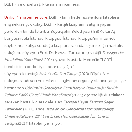
LGBTİ+ ve cinsel sağlık temalarını içermesi.
Ünikuir’in haberine göre
; LGBTİ+’ların hedef gösterildiği kitaplara
erişmek ise çok kolay. LGBTİ+ karşıtı kitapların satışını yapan
yerlerden biri de İstanbul Büyükşehir Belediyesi (İBB) Kültür AŞ
bünyesindeki İstanbul Kitapçısı. İstanbul Kitapçısı'nın internet
sayfasında satışa sunduğu kitaplar arasında, eşcinselliğin hastalık
olduğunu söyleyen Prof. Dr. Nevzat Tarhan’ın çevirdiği
Transgender
İdeolojinin Yıkıcı Etkisi
(2024); yazarı Mustafa Merter’in "LGBTİ+
ideolojisinin pedofiliye kadar ulaştığını"
söyleyerek tanıttığı
Hekaton’la Son Tango
(2023); Büyük Aile
Buluşması adı verilen nefret mitinglerinin örgütleyicilerinin girişimiyle
hazırlanan
Günümüz Gençliğinin Karşı Karşıya Bulunduğu Büyük
Tehlike: Farklı Cinsel Kimlik Yönelimleri
(2022); eşcinselliği düzeltilmesi
gereken hastalık olarak ele alan
Eşcinsel Hayat Tarzının Sağlık
Tehlikeleri
(2021),
Anne Babalar için Gençlerde Homoseksüelliği
Önleme Rehberi
(2011) ve
Erkek Homoseksüeller İçin Onarım
Terapisi
(2021) kitapları yer alıyor.