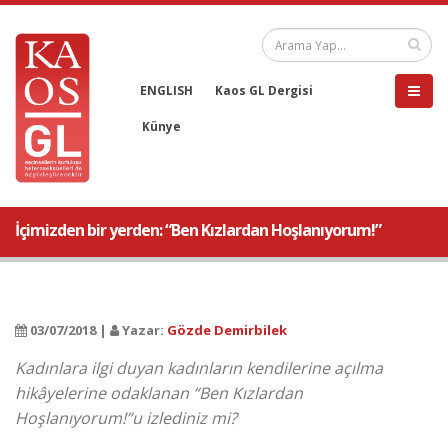
ENGLISH
Kaos GL Dergisi
Künye
İçimizden bir yerden: “Ben Kızlardan Hoşlanıyorum!”
03/07/2018 |
Yazar:
Gözde Demirbilek
Kadınlara ilgi duyan kadınların kendilerine açılma
hikâyelerine odaklanan “Ben Kızlardan
Hoşlanıyorum!”u izlediniz mi?