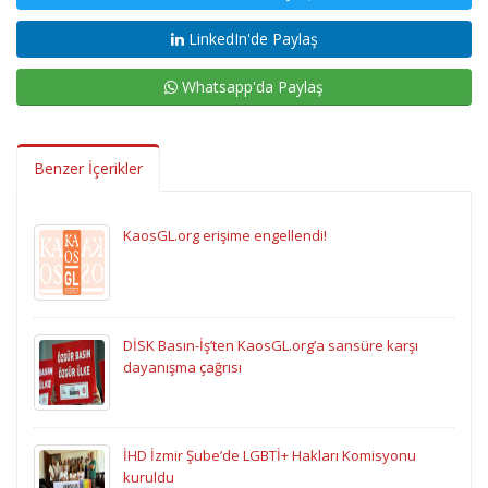
LinkedIn'de Paylaş
Whatsapp'da Paylaş
Benzer İçerikler
KaosGL.org erişime engellendi!
DİSK Basın-İş’ten KaosGL.org’a sansüre karşı
dayanışma çağrısı
İHD İzmir Şube’de LGBTİ+ Hakları Komisyonu
kuruldu