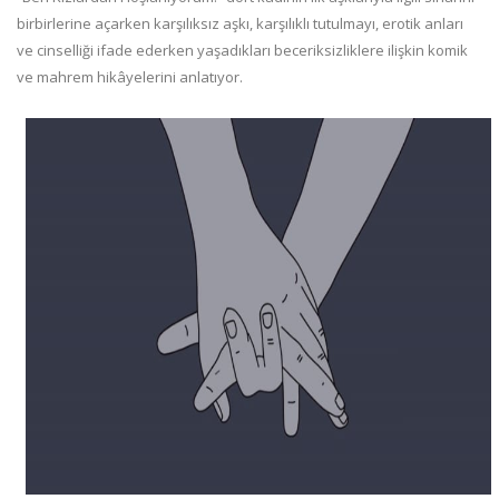
birbirlerine açarken karşılıksız aşkı, karşılıklı tutulmayı, erotik anları
ve cinselliği ifade ederken yaşadıkları beceriksizliklere ilişkin komik
ve mahrem hikâyelerini anlatıyor.