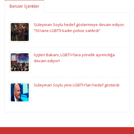
Benzer İçerikler
Süleyman Soylu hedef göstermeye devam ediyor:
“50 tane LGBT’li kadın polise saldırdı”
İçişleri Bakanı, LGBTİ+’lara yönelik ayrımcılığa
devam ediyor!
Süleyman Soylu yine LGBTİ+’ları hedef gösterdi