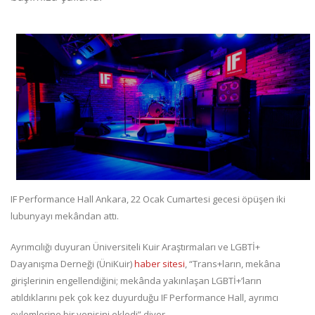
IF Performance Hall Ankara, 22 Ocak Cumartesi gecesi öpüşen iki
lubunyayı mekândan attı.
Ayrımcılığı duyuran Üniversiteli Kuir Araştırmaları ve LGBTİ+
Dayanışma Derneği (ÜniKuir)
haber sitesi
, “Trans+ların, mekâna
girişlerinin engellendiğini; mekânda yakınlaşan LGBTİ+’ların
atıldıklarını pek çok kez duyurduğu IF Performance Hall, ayrımcı
eylemlerine bir yenisini ekledi” diyor.