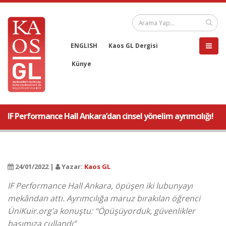
ENGLISH
Kaos GL Dergisi
Künye
IF Performance Hall Ankara’dan cinsel yönelim ayrımcılığı!
24/01/2022 |
Yazar:
Kaos GL
IF Performance Hall Ankara, öpüşen iki lubunyayı
mekândan attı. Ayrımcılığa maruz bırakılan öğrenci
ÜniKuir.org’a konuştu: “Öpüşüyorduk, güvenlikler
başımıza çullandı”